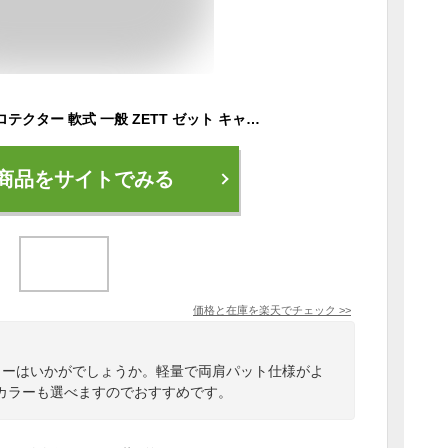
野球 キャッチャープロテクター 軟式 一般 ZETT ゼット キャッチャー防具 捕手用 JSBBマーク入り BLP3530 【365日あす楽対応】
商品をサイトでみる
価格と在庫を
楽天
でチェック
>>
クターはいかがでしょうか。軽量で両肩パット仕様がよ
カラーも選べますのでおすすめです。