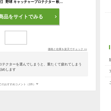
【年末年始も毎日出荷】 野球 キャッチャープロテクター 軟式 少年 ZETT ゼット キャッチャー防具 捕手用 JSBBマーク入り 軽量タイプ ワンタッチ着脱式 日本製 BLP7430 【365日あす楽対応】
商品をサイトでみる
価格と在庫を
楽天
でチェック
>>
ロテクターを選んでしまうと、重たくて疲れてしまう
勧めします
てのおすすめコメント（2件）