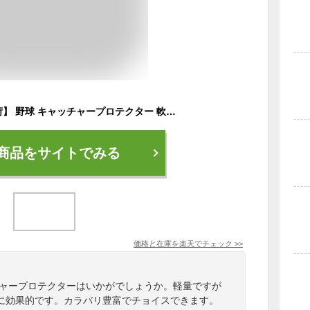
【年末年始も毎日出荷】 野球 キャッチャープロテクター 軟式 一般 ミズノ MIZUNO キャッチャー防具 捕手用 JSBBマーク入り 軽量タイプ 1DJPR101 【365日あす楽対応】
商品をサイトでみる
価格と在庫を
楽天
でチェック
>>
チャープロテクターはいかがでしょうか。軽量ですが
に効果的です。カラバリ豊富でチョイスできます。