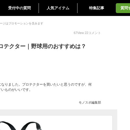
受付中の質問
人気アイテム
特集記事
質問
ージはプロモーションを含みます
67
View
22
コメント
ロテクター｜野球用のおすすめは？
になりました。プロテクターを買いたいと思うのですが、何
すいものがいいです。
モノスポ編集部