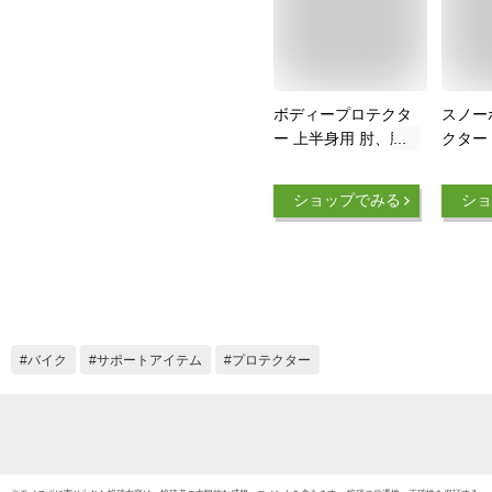
ボディープロテクタ
スノー
ー 上半身用 肘、胸
クター
部プロテクターレー
イク 上
シング インナーパッ
サッカ
ショップでみる
ショ
ド バイク用 バイク
パー ウ
ジャケット ライディ
ポーツ 
ング 送料無料
ンズ 
ル ス
ー
バイク
サポートアイテム
プロテクター