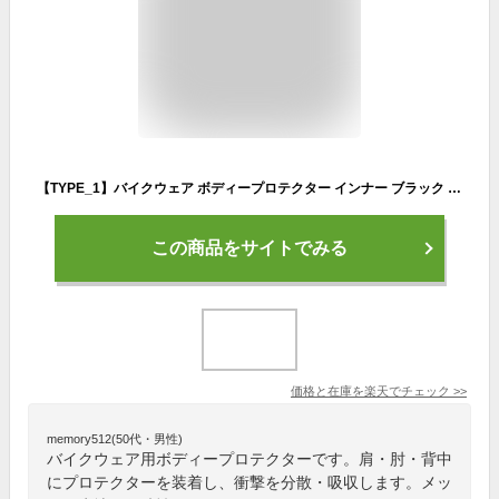
【TYPE_1】バイクウェア ボディープロテクター インナー ブラック 黒 プロテクタージャケット 長袖 セーフティージャケット （スノボ—ウェア ジェイボード モトクロス MTB BMX ボディプロテクター レーシングスーツ 服）
この商品をサイトでみる
価格と在庫を
楽天
でチェック
>>
memory512(50代・男性)
バイクウェア用ボディープロテクターです。肩・肘・背中
にプロテクターを装着し、衝撃を分散・吸収します。メッ