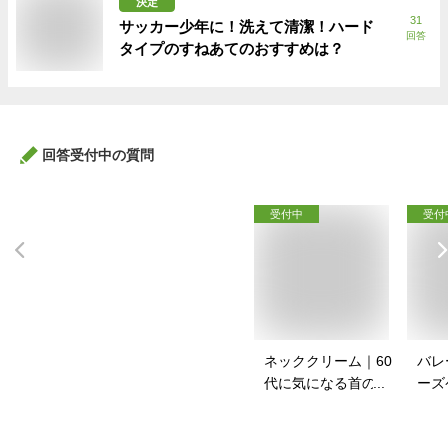
決定
31
サッカー少年に！洗えて清潔！ハード
回答
タイプのすねあてのおすすめは？
回答受付中の質問
受付中
受付
ネッククリーム｜60
バレ
代に気になる首のシ
ーズ
ワに！ネッククリー
スポ
ムのおすすめは？
バッ