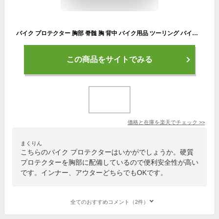
バイク プロテクター 胸部 脊髄 胸 背中 バイク用品 ツーリング バイク通勤 安全 衝撃 転倒 守るPoi BODY PROTECTOR BP01-STD Poi DESIGNS あす楽 送料無料 キャンペーン
この商品をサイトでみる
価格と在庫を
楽天
でチェック
>>
まくりん
こちらのバイク プロテクターはいかがでしょうか。硬質
プロテクターを胸部に配備しているので便利安全性が高い
です。インナー、アウターどちらでもOKです。
全てのおすすめコメント（2件）