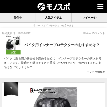
受付中
人気アイテム
マイページ
本ページはプロモーションを含みます
最終更新日：2026/01/12
76
View
25
コメント
バイク用インナープロテクターのおすすめは？
決定
バイクに乗る際の安全性を高めるために、インナープロテクターの購入を考
えています。快適さや動きやすさも重視したいのですが、何かおすすめの商
品はないでしょうか？
モノスポ編集部
1