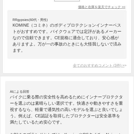
価格と在庫を
楽天
でチェック
>>
RRgypsies(60代・男性)
KOMINE（コミネ）のボディプロテクションインナーベス
トがおすすめです。バイクウェアでは定評があるメーカー
なので信頼できます。CE規格に適合しており、安心感が
ありますよ。万が一の事故のときにも大怪我しないで済み
ます。
全てのおすすめコメント
(
3
件)
>
AIによる回答
バイクに乗る際の安全性を高めるためにインナープロテクタ
ーを選ぶのは素晴らしい選択です。快適さや動きやすさを重
視するなら、軽量で通気性の高いモデルを選ぶと良いでしょ
う。例えば、CE認証を取得したプロテクターは安全基準を
満たしているため安心です。
