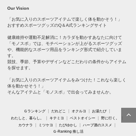
Our Vision
「お気に入りのスポーツアイテムで
楽しく体を動かそう！」
おすすめスポーツグッズのQ＆A式ランキングサイト
健康維持や運動不足解消に！カラダを動かすあなたに向けて
「モノスポ」では、モチベーションが上がるスポーツグッズ
や、機能的なスポーツ用品をランキング形式で紹介していま
す。
競技、季節、予算やデザインなどこだわりの条件からアイテム
を探せます。
「お気に入りのスポーツアイテムをみつけた！これなら楽しく
体を動かせそう！」
そんなアイテムと「モノスポ」で出会ってみませんか。
Ｇランキング
だれどこ
オクルヨ
お湯たび
わたしと、暮らし。
キテミヨ
ベストオイシー
野に行く。
カウナラ
ミツケヨ
たびゆかし
ハーブ酒のススメ
Ｇ-Ranking 推し活