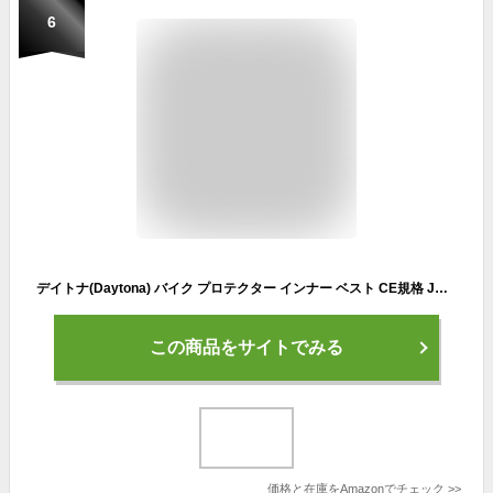
6
デイトナ(Daytona) バイク プロテクター インナー ベスト CE規格 JMCA推奨 瞬間硬化 ストレッチ生地 HBP-022 ブラック Lサイズ 24066
この商品をサイトでみる
価格と在庫を
Amazon
でチェック
>>