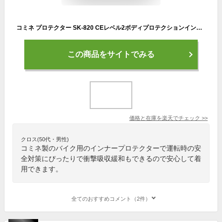
コミネ プロテクター SK-820 CEレベル2ボディプロテクションインナーベスト KOMINE 04-820 バイク CE規格認証
この商品をサイトでみる
価格と在庫を
楽天
でチェック
>>
クロス(50代・男性)
コミネ製のバイク用のインナープロテクターで運転時の安
全対策にぴったりで衝撃吸収緩和もできるので安心して着
用できます。
全てのおすすめコメント（2件）