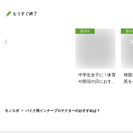
は？
もうすぐ終了
受付中
受付
中学生女子に！体育
韓国
や部活の日におすす
尻を
めのスポブラは？
パッ
は？
モノスポ
バイク用インナープロテクターのおすすめは？