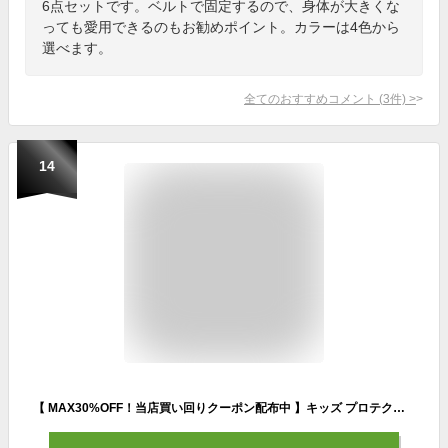
6点セットです。ベルトで固定するので、身体が大きくな
っても愛用できるのもお勧めポイント。カラーは4色から
選べます。
全てのおすすめコメント
(
3
件)
>
14
【 MAX30%OFF！当店買い回りクーポン配布中 】キッズ プロテクター セット ヘルメット 肘 膝 手首 子供用 自転車 子供 おしゃれ 小学生 子ども スケボー 手のひら 頭 サポーター 保護 軽量 男の子 女の子 丈夫 子ども用