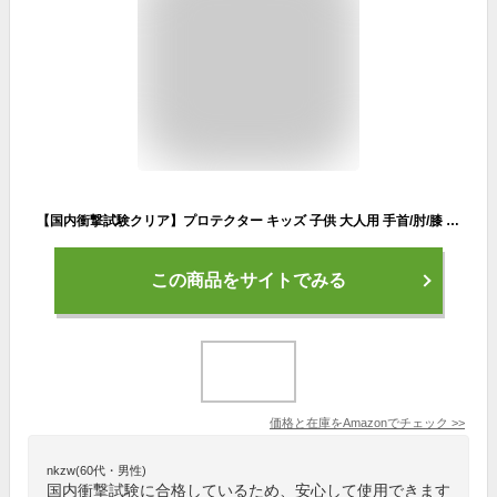
【国内衝撃試験クリア】プロテクター キッズ 子供 大人用 手首/肘/膝 6点セット 自転車 スケボー バイク MoonWalk (M, 大人用)
この商品をサイトでみる
価格と在庫を
Amazon
でチェック
>>
nkzw(60代・男性)
国内衝撃試験に合格しているため、安心して使用できます