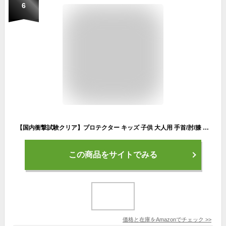
6
【国内衝撃試験クリア】プロテクター キッズ 子供 大人用 手首/肘/膝 6点セット 自転車 スケボー バイク MoonWalk (S, 子供用)
この商品をサイトでみる
価格と在庫を
Amazon
でチェック
>>