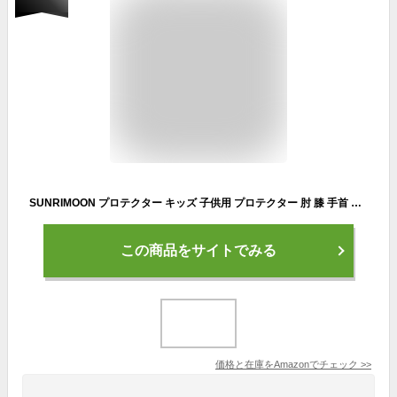
SUNRIMOON プロテクター キッズ 子供用 プロテクター 肘 膝 手首 自転車 スケボー保護 収納袋付き スケートボード用 6個安全保護装備セット (カーキ色, S（3－6才）)
この商品をサイトでみる
価格と在庫を
Amazon
でチェック
>>