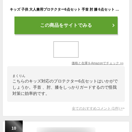
キッズ 子供 大人兼用プロテクター6点セット 手首 肘 膝 6点セット スケボー スケート キックバイク サイクリング スケート 体を守る 自転車 膝 当て 怪我防止 (レッド, S（20~40KG）)
この商品をサイトでみる
価格と在庫を
Amazon
でチェック
>>
まくりん
こちらのキッズ対応のプロテクター6点セットはいかがで
しょうか。手首 、肘、膝をしっかりガードするので怪我
対策に効率的です。
全てのおすすめコメント
(
1
件)
>
10