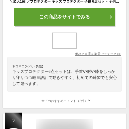
＼楽天1位!／プロテクター キッズ プロテクター 子供 6点セット 子供 自転車 プロテクターセット 手首/肘/膝ガード 3~12歳 自転車 転倒 怪我防止 スケートボード ローラースケート キックバイク 子供用 こども 誕生日 クリスマス プレゼント
この商品をサイトでみる
価格と在庫を
楽天
でチェック
>>
ネコネコ(40代・男性)
キッズプロテクター6点セットは、手首や肘や膝をしっか
り守りつつ軽量設計で動きやすく、初めての練習でも安心
して遊べます。
全てのおすすめコメント（2件）
3