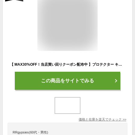
【 MAX30%OFF！当店買い回りクーポン配布中 】プロテクター キッズ 子供 自転車 セット キッズプロテクター 手首 肘 膝 6点セット 保育園 幼稚園 小学生 中学生 園児 保護 膝 当て 怪我防止 子供用 一輪車 スケボー スケート キックバイク プロテクター 子供用 S / L
この商品をサイトでみる
価格と在庫を
楽天
でチェック
>>
RRgypsies(60代・男性)