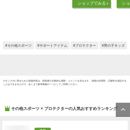
ショップでみる
ショ
イク プロテクター
ロテク
キッズプロテクター
首/肘/
6点セット 手首/肘/膝
歳 自転
ガード 保護 収納袋
防止 
付きプ (S120CM～
ローラ
150CM（KIDS～
ックバ
LADYS）)
こども
その他スポーツ
サポートアイテム
プロテクター
男の子キッズ
スマス
※
モノスポ
に寄せられた投稿内容は、投稿者の主観的な感想・コメントを含みます。 投稿の信憑性・正確性を保証する
ことはできませんので、あくまで参考情報の一つとしてご利用ください。
その他スポーツ × プロテクター
の人気おすすめランキング