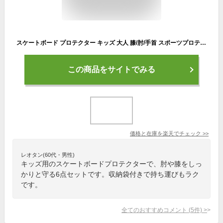
スケートボード プロテクター キッズ 大人 膝/肘/手首 スポーツプロテクター 保護パッド 子供 防具6点セット ひざパッド ひじパッド 手の甲/肘/膝 サポーター 収納袋付き スノボ 初心者 こども
この商品をサイトでみる
価格と在庫を
楽天
でチェック
>>
レオタン(60代・男性)
キッズ用のスケートボードプロテクターで、肘や膝をしっ
かりと守る6点セットです。収納袋付きで持ち運びもラク
です。
全てのおすすめコメント
(
5
件)
>