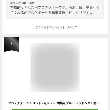
strv.122(50代・男性)
本格的なキッズ用プロテクターです。両肘、膝、掌を守っ
てくれるのでスケボーや自転車競技にピッタリですよ。
全てのおすすめコメント（2件）
5
プロテクター ヘルメット 7点セット 保護具 ブルー レッド S M L 肘 膝 手首 大人用 子供用 外遊び 安全具 セーフティギア キッズ ジュニア 小学生 怪我対策 保護プロテクター 男の子 女の子 スケボー インラインスケート 区分80S LB-205