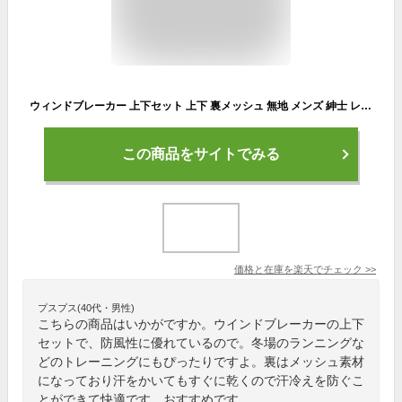
ウィンドブレーカー 上下セット 上下 裏メッシュ 無地 メンズ 紳士 レディース 薄手 メッシュ 野球 サッカー テニス ジャージ シャカシャカ シャカパン ジョギング ランニング 運動 ジム 秋 冬 部屋着 暖かい セットアップ 大きいサイズ ランニングウェア 散歩
この商品をサイトでみる
価格と在庫を
楽天
でチェック
>>
プスプス(40代・男性)
こちらの商品はいかがですか。ウインドブレーカーの上下
セットで、防風性に優れているので。冬場のランニングな
どのトレーニングにもぴったりですよ。裏はメッシュ素材
になっており汗をかいてもすぐに乾くので汗冷えを防ぐこ
とができて快適です。おすすめです。