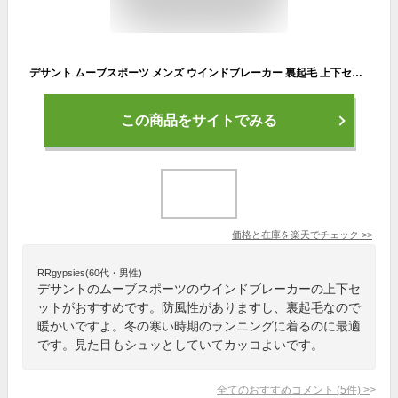
デサント ムーブスポーツ メンズ ウインドブレーカー 裏起毛 上下セット ST5FWBT0M ST5FPZT0M 防風 ウィンドブレーカー MOVESPORT 防寒 男女兼用 ランニング 人気 おすすめ
この商品をサイトでみる
価格と在庫を
楽天
でチェック
>>
RRgypsies(60代・男性)
デサントのムーブスポーツのウインドブレーカーの上下セ
ットがおすすめです。防風性がありますし、裏起毛なので
暖かいですよ。冬の寒い時期のランニングに着るのに最適
です。見た目もシュッとしていてカッコよいです。
全てのおすすめコメント
(
5
件)
>