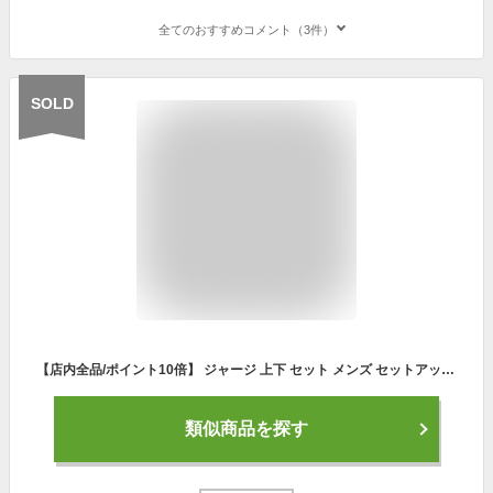
全てのおすすめコメント（3件）
SOLD
【店内全品/ポイント10倍】 ジャージ 上下 セット メンズ セットアップ (2717/19A)【 吸汗速乾 】 スポーツウェア ランニングウェア トレーニングウェア 上下組 上下セット 長袖 パーカー ジャージパンツ レディース 男女兼用 秋 冬
類似商品を探す