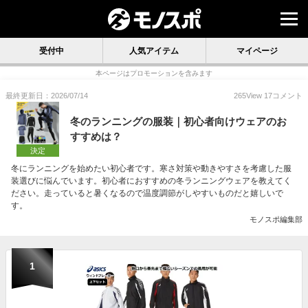
受付中
人気アイテム
マイページ
本ページはプロモーションを含みます
最終更新日：2026/07/14
265
View
17
コメント
冬のランニングの服装｜初心者向けウェアのお
すすめは？
決定
冬にランニングを始めたい初心者です。寒さ対策や動きやすさを考慮した服
装選びに悩んでいます。初心者におすすめの冬ランニングウェアを教えてく
ださい。走っていると暑くなるので温度調節がしやすいものだと嬉しいで
す。
モノスポ編集部
1