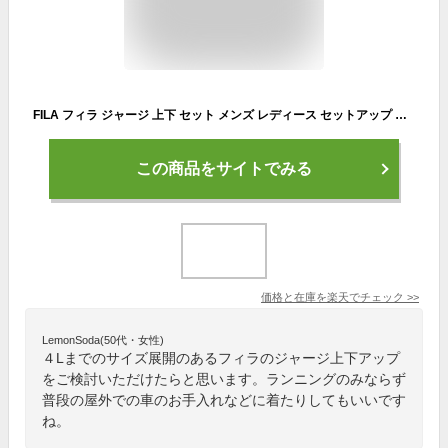
FILA フィラ ジャージ 上下 セット メンズ レディース セットアップ ブランド 長ズボン ロングパンツ ジャージパンツ おしゃれ スポーツウェア 運動着 ルームウェア ジム トレーニングウェア 大きいサイズ 3L 4L 春 秋 冬 黒 karlas別注
この商品をサイトでみる
価格と在庫を
楽天
でチェック
>>
LemonSoda(50代・女性)
４Lまでのサイズ展開のあるフィラのジャージ上下アップ
をご検討いただけたらと思います。ランニングのみならず
普段の屋外での車のお手入れなどに着たりしてもいいです
ね。