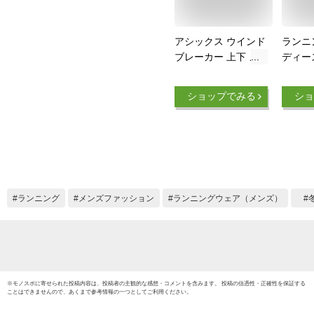
アシックス ウインド
ランニ
ブレーカー 上下 メ
ディー
ンズ トレーニングウ
セット
ェア 裏起毛
おしゃ
ショップでみる
ショ
2031D535
わいい
2031D536 防風 防寒
ウェア
保温 チーム 上下セ
ジム 
ット セットアップ
ポーツ
ズボン パンツ スポ
女子 春
ーツ ランニング ス
プス 半
ポーツウェア ウエア
ツ レ
ランニング
メンズファッション
ランニングウェア（メンズ）
部活
トパン
ポーツ
※
モノスポ
に寄せられた投稿内容は、投稿者の主観的な感想・コメントを含みます。 投稿の信憑性・正確性を保証する
ことはできませんので、あくまで参考情報の一つとしてご利用ください。