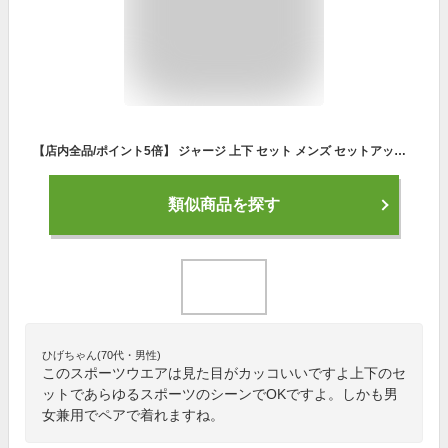
【店内全品/ポイント5倍】 ジャージ 上下 セット メンズ セットアップ (2720/19B)【 吸汗速乾 】 スポーツウェア ランニングウェア トレーニングウェア 上下組 上下セット 長袖 パーカー ジャージパンツ レディース 男女兼用 秋 冬
類似商品を探す
ひげちゃん(70代・男性)
このスポーツウエアは見た目がカッコいいですよ上下のセ
ットであらゆるスポーツのシーンでOKですよ。しかも男
女兼用でペアで着れますね。