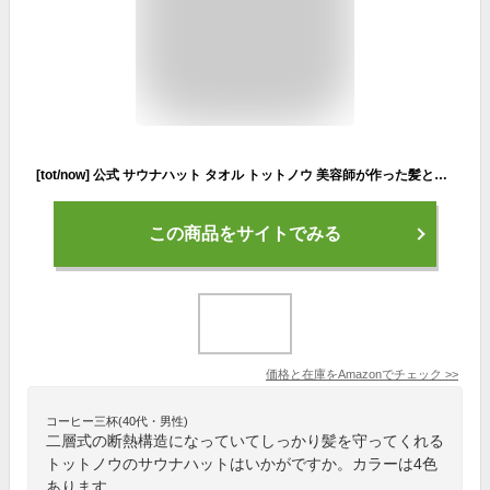
[tot/now] 公式 サウナハット タオル トットノウ 美容師が作った髪とお肌をまもるサウナハット メンズ レディース【2層式断熱構造】 髪のダメージケア 呼吸しやすい 蒸れない 大きめ 深くかぶれる 簡単洗濯 (グリーン×アイボリー)
この商品をサイトでみる
価格と在庫を
Amazon
でチェック
>>
コーヒー三杯(40代・男性)
二層式の断熱構造になっていてしっかり髪を守ってくれる
トットノウのサウナハットはいかがですか。カラーは4色
あります。