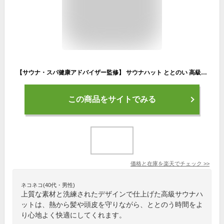
【サウナ・スパ健康アドバイザー監修】 サウナハット ととのい 高級 おしゃれ サウナ タオル ハット 帽子 防水 サウナキャップ 温泉メンズ レディース 二重構造 熱 遮断 安心 安全 大人のサウナ部 おとなのさうなぶ OTONANOSAUNABU
この商品をサイトでみる
価格と在庫を
楽天
でチェック
>>
ネコネコ(40代・男性)
上質な素材と洗練されたデザインで仕上げた高級サウナハ
ットは、熱から髪や頭皮を守りながら、ととのう時間をよ
り心地よく快適にしてくれます。