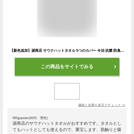
【新色追加】源商店 サウナハットタオル 5つのカバー 今治 抗菌 防臭 LOT301 LOT501 サウナ サ活 多機能タオル タオル フェイスタオル サウナハット サウナグッズ サウナタオル 巻く 風呂 温泉 旅行 アウトドア 髪の傷み防止 のぼせ防止 口元を隠す メンズ レディース
この商品をサイトでみる
価格と在庫を
楽天
でチェック
>>
RRgypsies(60代・男性)
源商店のサウナハットタオルがおすすめです。タオルとし
てもハットとしても使えるので、重宝します。肌触りと吸