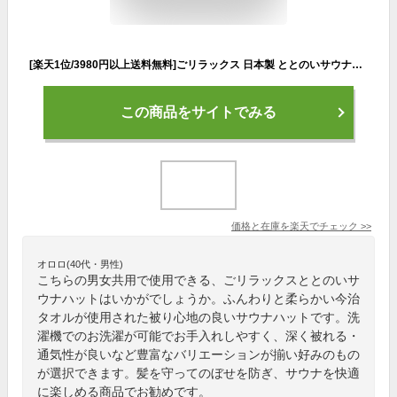
[楽天1位/3980円以上送料無料]ごリラックス 日本製 ととのいサウナハット おしゃれ 今治タオル 今治 サウナハット サウナマット サウナタオル サウナセット ごりら ゴリラ 抗菌 防臭 速乾 サウナ ハット キャップ 帽子 タオル マット メンズ レディース 男女兼用 ギフト 銭湯
この商品をサイトでみる
価格と在庫を
楽天
でチェック
>>
オロロ(40代・男性)
こちらの男女共用で使用できる、ごリラックスととのいサ
ウナハットはいかがでしょうか。ふんわりと柔らかい今治
タオルが使用された被り心地の良いサウナハットです。洗
濯機でのお洗濯が可能でお手入れしやすく、深く被れる・
通気性が良いなど豊富なバリエーションが揃い好みのもの
が選択できます。髪を守ってのぼせを防ぎ、サウナを快適
に楽しめる商品でお勧めです。