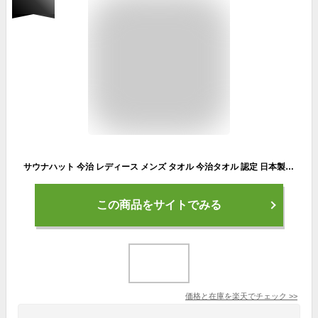
サウナハット 今治 レディース メンズ タオル 今治タオル 認定 日本製 綿100％ コットン ウール サウナ サ活 キャップ ハット 大きめ おしゃれ かわいい 洗える 吸水 速乾 風呂 温泉 旅行 高品質 抗菌 防臭 抗ウイルス 【メール便送料無料】
この商品をサイトでみる
価格と在庫を
楽天
でチェック
>>