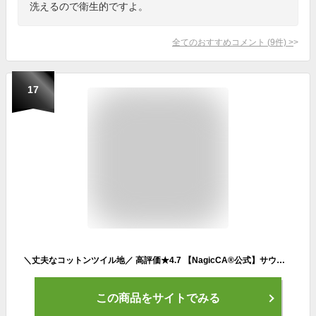
洗えるので衛生的ですよ。
全てのおすすめコメント
(
9
件)
>
17
＼丈夫なコットンツイル地／ 高評価★4.7 【NagicCA®公式】サウナハット 速乾 キャップ 大きいサイズ 深めで瞑想に最適 目元カバー 2重構造で高断熱 気分もあがる6カラー裏地 おしゃれ 洗濯機丸洗い のぼせ防止 髪ダメージケア M / L / LL
この商品をサイトでみる