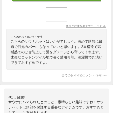
価格と在庫を
楽天
でチェック
>>
こさめちゃん(50代・女性)
こちらのサウナハットはいかがでしょう。深めで瞑想に最
適で目元カバーにもなっていいと思います。2重構造で高
断熱でのぼせ防止して髪をダメージから守ってくれます。
丈夫なコットンツイル地で長く愛用可能。洗濯機で丸洗い
できておすすめですよ。
全てのおすすめコメント
(
9
件)
>
AIによる回答
サウナにハマられたとのこと、素晴らしい趣味ですね！サウ
ナハットは頭部を保護する重要なアイテムです。おすすめと
しては、以下があります。
