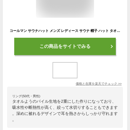
コールマン サウナハット メンズ レディース サウナ 帽子 ハット タオル 深め 大きめ サウナグッズ サウナ用品 サウナキャップ おしゃれ アウトドア ブランド Coleman
この商品をサイトでみる
価格と在庫を
楽天
でチェック
>>
リング(50代・男性)
タオルようのパイル生地を2重にした作りになっており、
吸水性や断熱性が高く、絞って水切りすることもできます
。深めに被れるデザインで耳を熱さからしっかり守れます
。