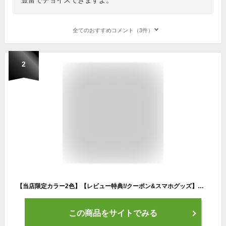
全てのおすすめコメント（3件）
2
【当店限定カラー2色】【レビュー特典!/クーポン&スマホグッズ】【★楽天1位/レビュー高評価】ごリラックス サウナハット サウナ タオル 今治タオル 今治産 日本製 グッズ ゴリラックス ハット 帽子 吸水 速乾 サウナキャップ キャップ 風呂 温泉 綿100％ 銭湯
この商品をサイトでみる