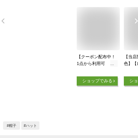
【クーポン配布中！
【当店
1点から利用可
色】【
能！】 サウナハット
典!/
今治 メンズ レディ
グッズ
ショップでみる
ショ
ース 大きめ サウナ
位/レ
キャップ 今治タオル
ごリラ
タオル サウナ 帽子
ハット
サウナグッズ 綿
ル 今
100％ 洗える 速乾
産 日本
日本製 コットン か
リラッ
わいい タオル サウ
帽子 吸
帽子
ハット
ナはっと
ナキャ
風呂 温