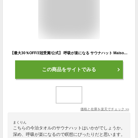
【最大30％OFF/3冠受賞/公式】 呼吸が楽になる サウナハット Maison Sauna 今治タオル メンズ レディース 大きめ サウナ キャップ 日本製 サウナット 深め サウナ帽子 洗える 深くかぶれる サウナグッズ 洗濯可能 プレゼント
この商品をサイトでみる
価格と在庫を
楽天
でチェック
>>
まくりん
こちらの今治タオルのサウナハットはいかがでしょうか。
深め、呼吸が楽になるので瞑想にぴったりだと思います。