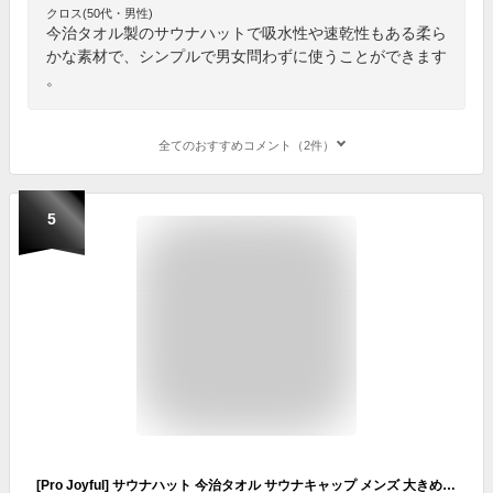
クロス(50代・男性)
今治タオル製のサウナハットで吸水性や速乾性もある柔ら
かな素材で、シンプルで男女問わずに使うことができます
。
全てのおすすめコメント（2件）
5
[Pro Joyful] サウナハット 今治タオル サウナキャップ メンズ 大きめ レディース サウナ 帽子 サウナグッズ ループ付き 髪の傷み防止 深くかぶれる 簡単洗濯 日本製 今治 ブランド 認定 (ネイビー)