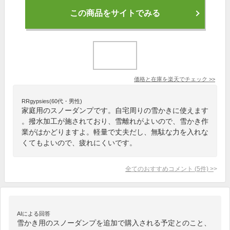
この商品をサイトでみる
価格と在庫を
楽天
でチェック
>>
RRgypsies(60代・男性)
家庭用のスノーダンプです。自宅周りの雪かきに使えます
。撥水加工が施されており、雪離れがよいので、雪かき作
業がはかどりますよ。軽量で丈夫だし、無駄な力を入れな
くてもよいので、疲れにくいです。
全てのおすすめコメント
(
5
件)
>
AIによる回答
雪かき用のスノーダンプを追加で購入される予定とのこと、