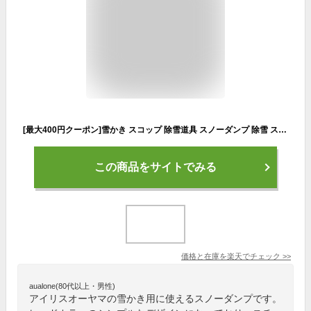
[最大400円クーポン]雪かき スコップ 除雪道具 スノーダンプ 除雪 スノープッシャー ダンプ 道具 雪かき 雪かきダンプ 除雪 雪押し 大雪対策 道具 雪掻き スコップ スノーショベル 雪かき棒 雪対策 雪用品 雪運び ポリカブレードダンプ アイリスオーヤマ N130
この商品をサイトでみる
価格と在庫を
楽天
でチェック
>>
aualone(80代以上・男性)
アイリスオーヤマの雪かき用に使えるスノーダンプです。