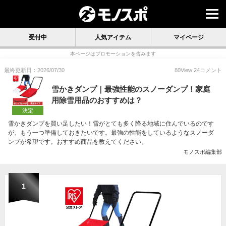
受付中
人気アイテム
マイページ
本ページはプロモーションを含みます
最終更新日：2026/07/30
80
View
24
コメント
雪かきダンプ｜最強性能のスノーダンプ！家庭
用除雪用品のおすすめは？
決定
雪かきダンプを買い足したい！雪がとても多く降る地域に住んでいるのです
が、もう一つ準備しておきたいです。最強の性能をしているようなスノーダ
ンプが希望です。おすすめ商品を教えてください。
モノスポ編集部
1