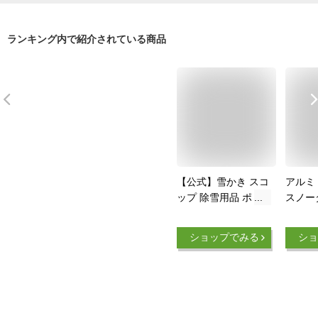
ランキング内で紹介されている商品
【公式】雪かき スコ
アルミ
ップ 除雪用品 ポリ
スノー
カブレードダンプE
ットが
N130 レッド アイリ
スチール
ショップでみる
ショ
スオーヤマ 道具
具