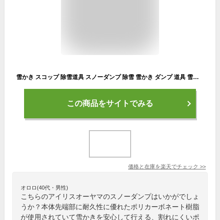
雪かき スコップ 除雪道具 スノーダンプ 除雪 雪かき ダンプ 道具 雪かき 雪かきダンプ 除雪 雪押し 大雪対策 道具 雪掻き スコップ スノーショベル 雪かき棒 雪対策 雪用品 雪運び ポリカブレードダンプ アイリスオーヤマ N130
この商品をサイトでみる
価格と在庫を
楽天
でチェック
>>
オロロ(40代・男性)
こちらのアイリスオーヤマのスノーダンプはいかがでしょ
うか？本体先端部に耐久性に優れたポリカーボネート樹脂
が使用されていて雪かきを安心して行える、割れにくいポ