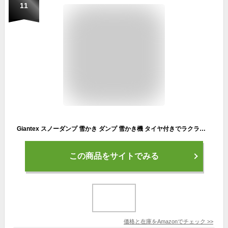
11
Giantex スノーダンプ 雪かき ダンプ 雪かき機 タイヤ付きでラクラク 90°角度調整可能 除雪用品 除雪スコップ 雪落とし 道具押し式 雪かき シャベル 除雪機 家庭用 雪かき スノープッシャー 除雪作業 除氷 雪対策
この商品をサイトでみる
価格と在庫を
Amazon
でチェック
>>