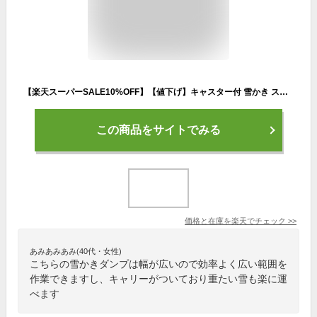
【楽天スーパーSALE10%OFF】【値下げ】キャスター付 雪かき スコップ シャベル スノープッシャー ブラック 軽量 車輪付き らくらく 除雪 ママさんダンプ スノーダンプ 雪かき用シャベル 雪かきスコップ 除雪ダンプ 雪かきシャベル 除雪用品 道具 雪おろ
この商品をサイトでみる
価格と在庫を
楽天
でチェック
>>
あみあみあみ(40代・女性)
こちらの雪かきダンプは幅が広いので効率よく広い範囲を
作業できますし、キャリーがついており重たい雪も楽に運
べます