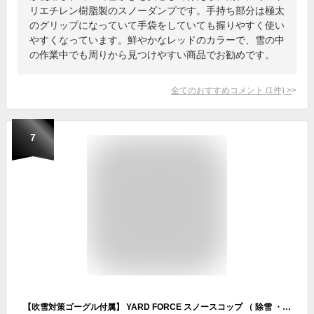
リエチレン樹脂製のスノーダンプです。手持ち部分は極太
のグリップになっていて手袋をしていても握りやすく使い
やすくなっています。鮮やかなレッドのカラーで、雪の中
の作業中でも周りから見つけやすい商品でお勧めです。
全てのおすすめコメント
(
1
件)
>
7
【吹雪対策ゴーグル付属】 YARD FORCE スノースコップ （ 除雪 ・ 雪かき ラクラク・ てこ原理 取っ手付） YFSS-C01 ＋ UVカット付き保護メガネ ゴーグルタイプ付 スノーショベル 除雪スコップ 雪かきスコップ 除雪用品 雪対策 YARDFORCE ヤードフォース 【PROSTAR／Pack】