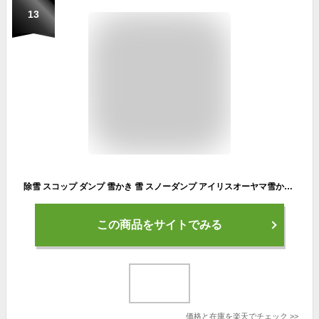
13
除雪 スコップ ダンプ 雪かき 雪 スノーダンプ アイリスオーヤマ雪かきスコップ 除雪用品 車 作業 軽量 冬 雪下ろし 玄関 降雪 家庭用 業務用 駐車場 オフィス用 雪降ろし ポリカーボネート スノースコップ 雪離れ 降灰 火山灰 土砂
この商品をサイトでみる
価格と在庫を
楽天
でチェック
>>