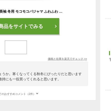
パジャマ レディース 長袖 冬用 モコモコパジャマ ふわふわ 前開き 防寒 起毛 部屋着 上下暖かい ボア 厚手 セットアップ ふんわり あったか 新婚祝い プレゼント 入院 外泊 旅行 シンプル 秋 冬 女性 4色展開 M L XL
商品をサイトでみる
価格と在庫を
楽天
でチェック
>>
ょうか。寒くなってくる秋冬にぴったりだと思います
維持にも一役買ってくれると思います。
てのおすすめコメント（2件）