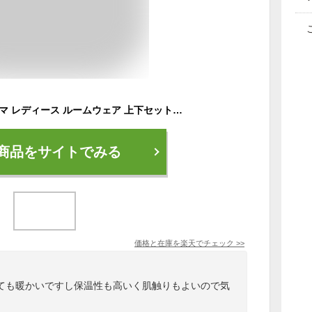
即納 モコモコ パジャマ レディース ルームウェア 上下セット 新色追加 セットアップ 可愛い パジャマ 長袖 パンツ ボトムス 部屋着 パジャマ 寝巻 あったか リラックス 旅行 修学旅行 卒業旅行 送料無料
商品をサイトでみる
価格と在庫を
楽天
でチェック
>>
ても暖かいですし保温性も高いく肌触りもよいので気