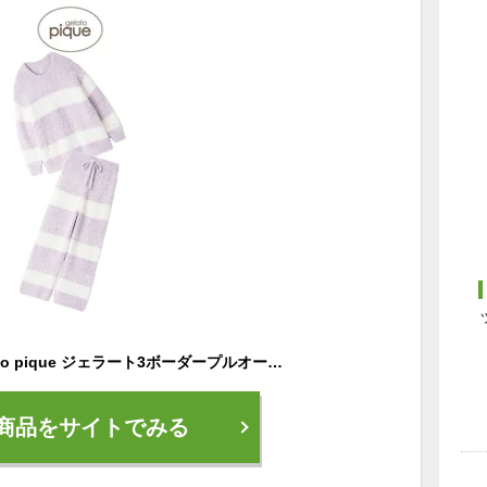
ジェラートピケ gelato pique ジェラート3ボーダープルオーバー&ロングパンツ pwnt255024set pwnp255023 ジェラピケ ルームウェア 上下セット 部屋着 パジャマ レディース 2025冬 ギフト プレゼントにおすすめ セレクト雑貨ムー【P10】
商品をサイトでみる