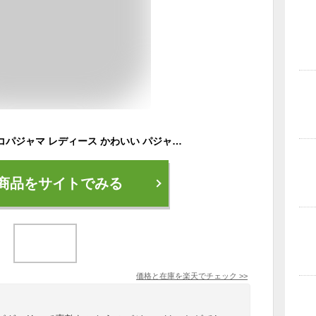
ルームウェア モコモコパジャマ レディース かわいい パジャマ 部屋着 韓国 上下セット ツーピース セットアップ 無地 リボン 秋 冬 長袖 可愛い リラックス ナイトウェア 前開き トップス パンツ もこもこ ふわふわ ふわもこ ゆったり 防寒 暖かい ボア レトロ ホワイト
商品をサイトでみる
価格と在庫を
楽天
でチェック
>>