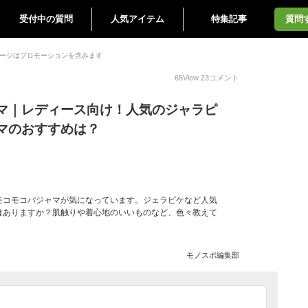
受付中の質問
人気アイテム
特集記事
質問
ージはプロモーションを含みます
65
View
23
コメント
マ｜レディース向け！人気のジャラピ
マのおすすめは？
モコモコパジャマが気になっています。ジェラピケなど人気
はありますか？肌触りや着心地のいいものなど、色々教えて
モノスポ編集部