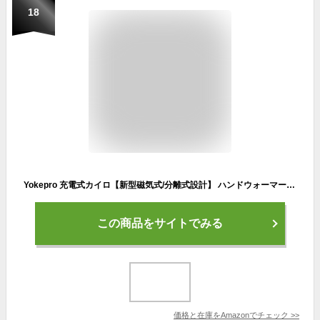
18
Yokepro 充電式カイロ【新型磁気式/分離式設計】 ハンドウォーマー 電気カイロ 高速加熱 3段階温度調節 長時間持続 LED表示 急速充電ポート 電気あんか かいろ 繰り返し使える アウトドア 防寒グッズ お年寄り/子供/家族/友達 クリスマスプレゼント お祝いの贈り物 日本語説明書付き（ブラック）
この商品をサイトでみる
価格と在庫を
Amazon
でチェック
>>