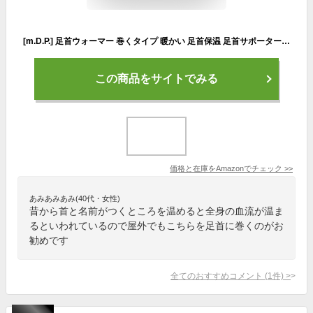
[m.D.P.] 足首ウォーマー 巻くタイプ 暖かい 足首保温 足首サポーター 足首冷え 足首暖かい 足首用ウォーマー (巻くだけ温快 手首・足首用)
この商品をサイトでみる
価格と在庫を
Amazon
でチェック
>>
あみあみあみ(40代・女性)
昔から首と名前がつくところを温めると全身の血流が温ま
るといわれているので屋外でもこちらを足首に巻くのがお
勧めです
全てのおすすめコメント
(
1
件)
>