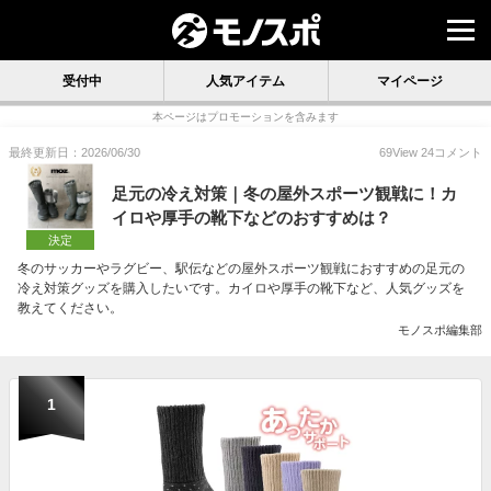
受付中
人気アイテム
マイページ
本ページはプロモーションを含みます
最終更新日：2026/06/30
69
View
24
コメント
足元の冷え対策｜冬の屋外スポーツ観戦に！カ
イロや厚手の靴下などのおすすめは？
決定
冬のサッカーやラグビー、駅伝などの屋外スポーツ観戦におすすめの足元の
冷え対策グッズを購入したいです。カイロや厚手の靴下など、人気グッズを
教えてください。
モノスポ編集部
1