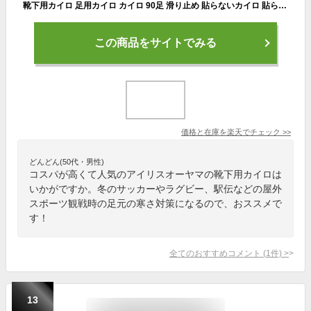
靴下用カイロ 足用カイロ カイロ 90足 滑り止め 貼らないカイロ 貼らない 使い捨てカイロ 靴下カイロ くつ下用 白 まとめ買い 使い捨て レジャー お出かけ 屋外 防寒 防災 備蓄 アイリスオーヤマ ぽかぽか家族 *
この商品をサイトでみる
価格と在庫を
楽天
でチェック
>>
どんどん(50代・男性)
コスパが高くて人気のアイリスオーヤマの靴下用カイロは
いかがですか。冬のサッカーやラグビー、駅伝などの屋外
スポーツ観戦時の足元の寒さ対策になるので、おススメで
す！
全てのおすすめコメント
(
1
件)
>
13