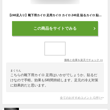
【240足入り】靴下用カイロ 足用カイロ カイロ 240足 貼るカイロ 貼る 使い捨てカイロ 靴下カイロ くつ下用 白 まとめ買い 使い捨て レジャー お出かけ 屋外 防寒 寒さ対策 防災 備蓄 アイリスオーヤマ ぽかぽか家族 *
この商品をサイトでみる
価格と在庫を
楽天
でチェック
>>
まくりん
こちらの靴下用カイロ 足用はいかがでしょうか。貼るだ
けなので手軽。効果も5時間持続します。足元の冷え対策
に効果的だと思います。
全てのおすすめコメント
(
1
件)
>