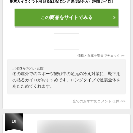
桐灰カイロくつ下用 貼る(はる)ロング 黒(3足分入)【桐灰カイロ】
この商品をサイトでみる
価格と在庫を
楽天
でチェック
>>
ポポロろ(40代・女性)
冬の屋外でのスポーツ観戦中の足元の冷え対策に、靴下用
の貼るカイロがおすすめです。ロングタイプで足裏全体を
あたためてくれます。
全てのおすすめコメント
(
1
件)
>
10