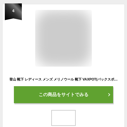
4
登山 靴下 レディース メンズ メリノウール 靴下 VAXPOT(バックスポット) VA-8259 登山用靴下 トレッキングソックス アウトドア ソックス クルー丈 パイル編み くつした 男性 女性[返品交換不可]
この商品をサイトでみる