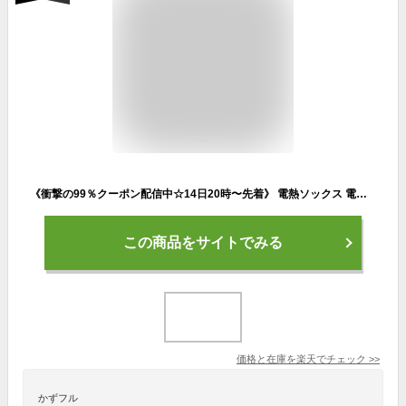
《衝撃の99％クーポン配信中☆14日20時〜先着》 電熱ソックス 電気靴下 ウォームソックス 電気くつ下 ヒーター 靴下 ヒートソックス 即暖 ヒートオーバーフット バッテリーセット 450080 アタックベース APEX WIN 水洗い可 厚手 秋冬 冬用 屋外 足元 防寒対策 保温
この商品をサイトでみる
価格と在庫を
楽天
でチェック
>>
かずフル