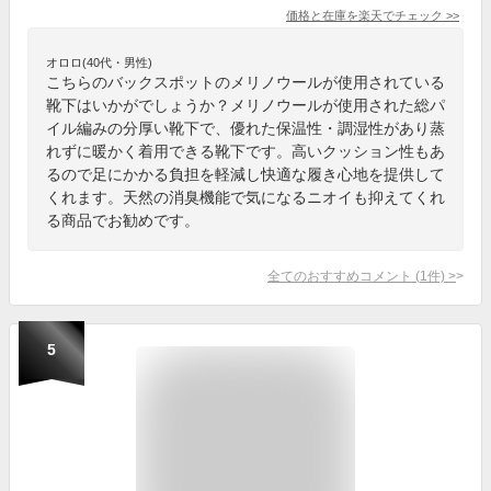
価格と在庫を
楽天
でチェック
>>
オロロ(40代・男性)
こちらのバックスポットのメリノウールが使用されている
靴下はいかがでしょうか？メリノウールが使用された総パ
イル編みの分厚い靴下で、優れた保温性・調湿性があり蒸
れずに暖かく着用できる靴下です。高いクッション性もあ
るので足にかかる負担を軽減し快適な履き心地を提供して
くれます。天然の消臭機能で気になるニオイも抑えてくれ
る商品でお勧めです。
全てのおすすめコメント
(
1
件)
>
5