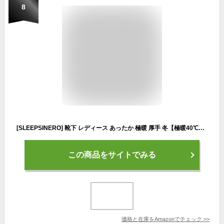
8
[SLEEPSINERO] 靴下 レディース あったか 極暖 厚手 冬【極暖40℃恒温蓄熱・不思議な防寒保温性】 暖かい ウール 抗菌消臭 吸湿 伸縮性 蒸れない 締め付けない 冷え取り 足冷え 防寒靴下 ソックス (5足セット)
この商品をサイトでみる
価格と在庫を
Amazon
でチェック
>>