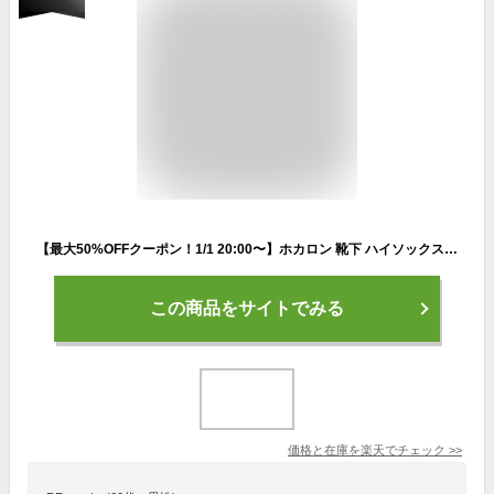
【最大50%OFFクーポン！1/1 20:00〜】ホカロン 靴下 ハイソックス メンズ 総パイル 25.0cm-28.0cm 3足組 ブラック ルームソックス 冬 防寒 冷え 冷え取り 暖か 送料無料 防寒 プレゼント カイロ おうち時間 温活 おうちで 温かい 黒靴下 ぽかぽか あった
この商品をサイトでみる
価格と在庫を
楽天
でチェック
>>