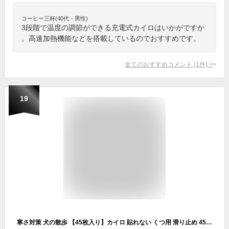
コーヒー三杯(40代・男性)
3段階で温度の調節ができる充電式カイロはいかがですか
。高速加熱機能などを搭載しているのでおすすめです。
全てのおすすめコメント
(
1
件)
>
19
寒さ対策 犬の散歩 【45枚入り】カイロ 貼れない くつ用 滑り止め 45足用 靴用 使い捨てカイロ 貼れない カイロ 足元 あったかグッズ 防寒 冬 持ち運び 寒さ対策 くつ 冷え対策 カイロ ぽかぽか家族 アイリスオーヤマ PKN-15K