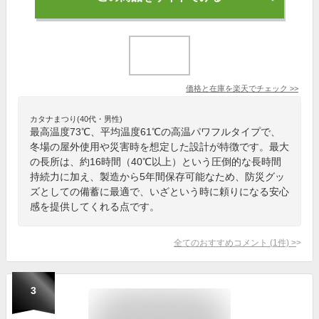
価格と在庫を
楽天
でチェック
>>
カタナまつり(40代・男性)
最高温度73℃、平均温度61℃の高温パワフルタイプで、
冬場の屋外使用や災害時を想定した設計が特徴です。最大
の長所は、約16時間（40℃以上）という圧倒的な長時間
持続力に加え、製造から5年間保存可能なため、防災グッ
ズとしての備蓄に最適で、いざという時に頼りになる安心
感を提供してくれる点です。
全てのおすすめコメント
(
1
件)
>
3