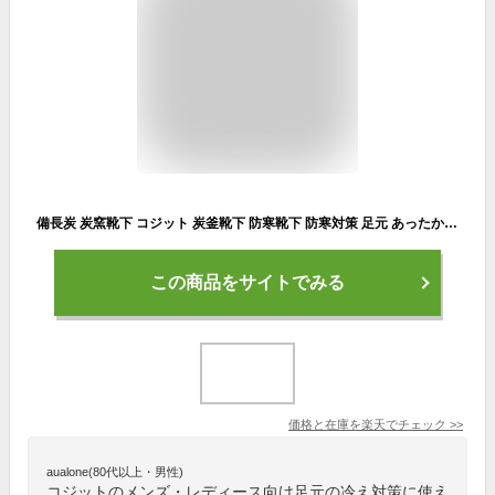
備長炭 炭窯靴下 コジット 炭釜靴下 防寒靴下 防寒対策 足元 あったかグッズ 足 部屋 冷え取り靴下 二重構造 靴下 レディース 暖かい オフィス 靴下 温かい靴下 高齢 者 の 足 の 冷え 対策 グッズ デスクワーク 足元あったか ソックス 父の日【足 あったかグッズ】
この商品をサイトでみる
価格と在庫を
楽天
でチェック
>>
aualone(80代以上・男性)
コジットのメンズ・レディース向け足元の冷え対策に使え