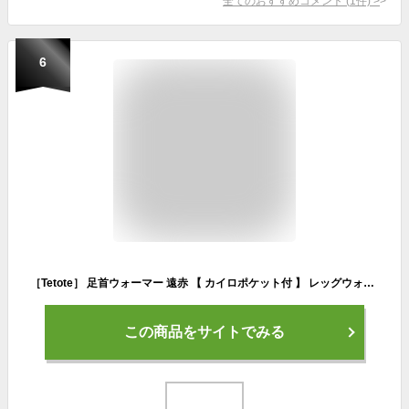
全てのおすすめコメント
(
1
件)
>
6
［Tetote］ 足首ウォーマー 遠赤 【 カイロポケット付 】 レッグウォーマー レディース メンズ 巻く 寝る時用 暖かい 面ファスナー 締め付けない ゆったり サイズ調整 冷え防止 温め 中綿 冷え対策 睡眠 父の日 プレゼント サーモライト
この商品をサイトでみる