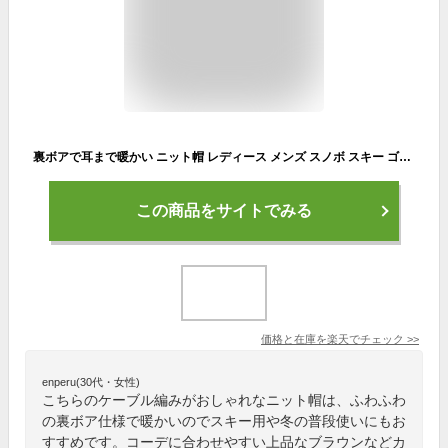
裏ボアで耳まで暖かい ニット帽 レディース メンズ スノボ スキー ゴルフ 秋 冬 帽子 防寒 暖かい ボア ケーブルニット くすみ色 ダルカラー 裏起毛 裏フリース ブラウン 茶色 おしゃれ 人気 送料無料 タグ【イニシャルラベル対応】【あったかくすみカラーボアニット】
この商品をサイトでみる
価格と在庫を
楽天
でチェック
>>
enperu(30代・女性)
こちらのケーブル編みがおしゃれなニット帽は、ふわふわ
の裏ボア仕様で暖かいのでスキー用や冬の普段使いにもお
すすめです。コーデに合わせやすい上品なブラウンなどカ