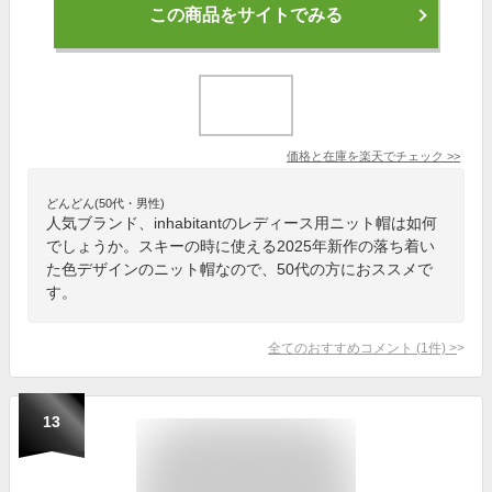
この商品をサイトでみる
価格と在庫を
楽天
でチェック
>>
どんどん(50代・男性)
人気ブランド、inhabitantのレディース用ニット帽は如何
でしょうか。スキーの時に使える2025年新作の落ち着い
た色デザインのニット帽なので、50代の方におススメで
す。
全てのおすすめコメント
(
1
件)
>
13