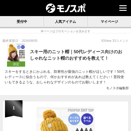
受付中
人気アイテム
マイページ
本ページはプロモーションを含みます
最終更新日：2026/08/05
93
View
33
コメント
スキー用のニット帽｜50代レディース向けのお
しゃれなニット帽のおすすめを教えて！
決定
スキーをするときにかぶれる、防寒性が最強のニット帽がほしいです！50代
レディースに似合うもので、何かおすすめがあれば教えてください！普段使
いもできるような、おしゃれなデザインのものでお願いします！
モノスポ編集部
1