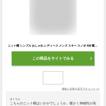
ニット帽 シンプル おしゃれ レディース メンズ スキー スノボ AW 暖かい 大きめ 秋 冬 ニットキャップ ゴルフ スキー スノボ 帽子 防寒 おそろい ペアルック ビーニー アクリル ニット帽 タグ 送料無料【イニシャルラベル対応】【模様編みラベルアクリルニットキャップ】
この商品をサイトでみる
価格と在庫を
楽天
でチェック
>>
まくりん
こちらのニット帽はいかがでしょうか。暖かく伸縮性が高