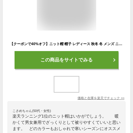
【クーポンで40%オフ】ニット帽 帽子 レディース 秋冬 冬 メンズ ニット【3Gブルックリンニット帽】ゆったり 家族 親子 お揃い おしゃれ スノボ スキー 防寒 散歩 ニット帽子 暖 大きい ふわふわ キャンプ アウトドア 毛糸 旅行 プレゼント ふわふわ
この商品をサイトでみる
価格と在庫を
楽天
でチェック
>>
こさめちゃん(50代・女性)
楽天ランニング1位のニット帽はいかがでしょう。 暖
かくて男女兼用でざっくりとして被りやすくていいと思い
ます。 どのカラーもおしゃれで寒いシーズンにオススメ