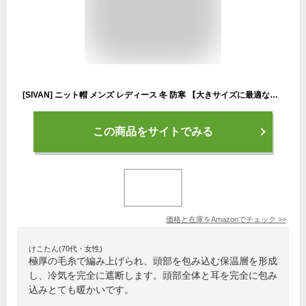
[SIVAN] ニット帽 メンズ レディース 冬 防寒 【大きサイズに最適な選択！】 【極厚の毛糸で断熱性 伸縮性・抗菌防臭】 厚手 暖かい 伸縮性 小顔効果 肌に優しい ニット帽子 防寒ニット帽 帽子 無地 通勤 通学 男女兼用 フリーサイズ (JP, アルファベット, Free Size, ブラック)
この商品をサイトでみる
価格と在庫を
Amazon
でチェック
>>
けこたん(70代・女性)
極厚の毛糸で編み上げられ、頭部を包み込む保温層を形成
し、冷気を完全に遮断します。頭部全体と耳を完全に包み
込みとても暖かいです。