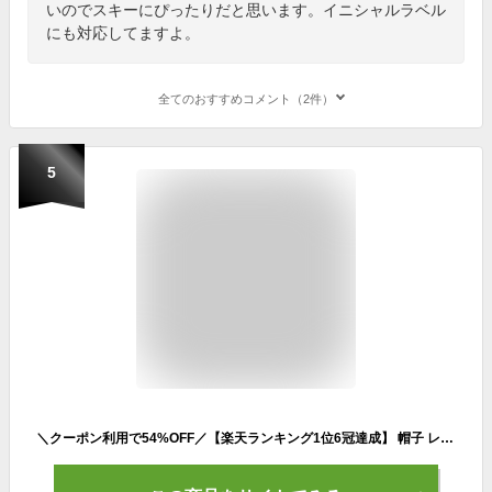
いのでスキーにぴったりだと思います。イニシャルラベル
にも対応してますよ。
全てのおすすめコメント（2件）
5
＼クーポン利用で54%OFF／【楽天ランキング1位6冠達成】 帽子 レディース 秋冬 ニット帽 ネックウォーマーセット スヌード 暖かい レディース 冬 レディースニット帽 マフラー セット スキー ニットキャップ 裏ボア 裏起毛 男女兼用 ユニセックス 防寒