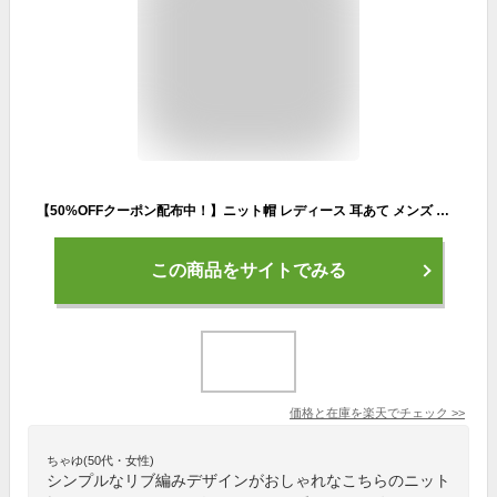
【50%OFFクーポン配布中！】ニット帽 レディース 耳あて メンズ キッズ ビーニーワッチ 大きいサイズ 男女兼用 防寒 ぼうし スノボ キャップ 秋冬 ふわふわ カジュアル リブ編み 暖かい 可愛い 冬アイテム 防寒対策 小顔効果 大人 学生 家族 通勤 通学
この商品をサイトでみる
価格と在庫を
楽天
でチェック
>>
ちゃゆ(50代・女性)
シンプルなリブ編みデザインがおしゃれなこちらのニット