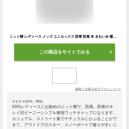
ニット帽 レディース メンズ ユニセックス 防寒 防風 冬 きれいめ 暖かい あったか ビーニー シンプル 無地 ワッチキャップ 折り返し 黒 白 カジュアル ストリート ナチュラル 運動 アウトドア スキー スノボー レジャー 外出 デイリー 普段使い
この商品をサイトでみる
価格と在庫を
楽天
でチェック
>>
ヤギヌマ(50代・男性)
50代レディースにお勧めのニット帽で、防風、防寒のキ
レイ目ビーニーシンプル無地ワッチキャップになります。
カジュアル、ストリート風でナチュラルにかぶることがで
きて、アウトドアのスキー、スノーボードで被りやすいニ