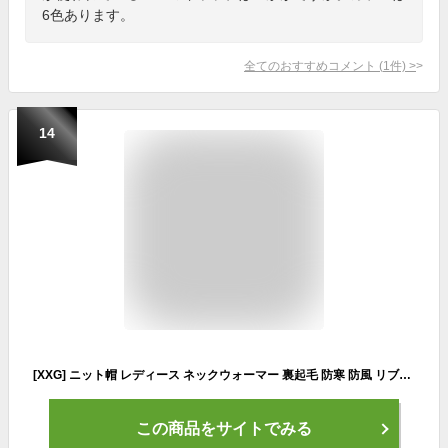
6色あります。
全てのおすすめコメント
(
1
件)
>
14
[XXG] ニット帽 レディース ネックウォーマー 裏起毛 防寒 防風 リブ編み シルエット 帽子セット ニットキャップ 耳当て ふわふわ 伸縮性 暖かい おしゃれ 無地 小顔 可愛い 通勤 スキー 男女兼用 秋冬
この商品をサイトでみる