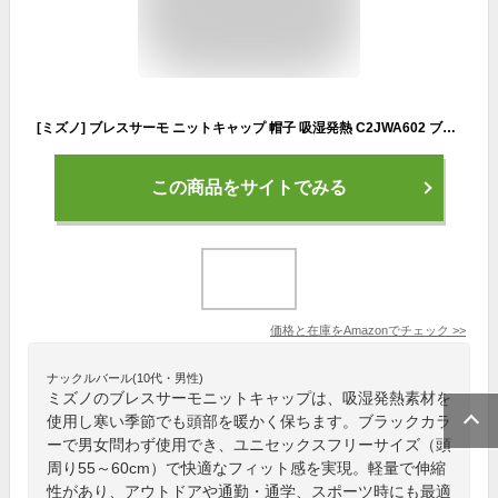
[ミズノ] ブレスサーモ ニットキャップ 帽子 吸湿発熱 C2JWA602 ブラック ユニセックスフリー(頭周り:55-60cm)
この商品をサイトでみる
価格と在庫を
Amazon
でチェック
>>
ナックルバール(10代・男性)
ミズノのブレスサーモニットキャップは、吸湿発熱素材を
使用し寒い季節でも頭部を暖かく保ちます。ブラックカラ
ーで男女問わず使用でき、ユニセックスフリーサイズ（頭
周り55～60cm）で快適なフィット感を実現。軽量で伸縮
性があり、アウトドアや通勤・通学、スポーツ時にも最適