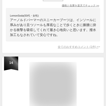
価格と在庫を
楽天
でチェック
>>
LemonSoda(50代・女性)
アーノルドパーマーのスニーカーブーツは、インソールに
厚みがあり且つソールも厚底なことで歩くときに膝腰に掛
かる衝撃を吸収してくれて履き心地良いと思います。撥水
加工もなされていて安心ですね。
全てのおすすめコメント
(
1
件)
>
14