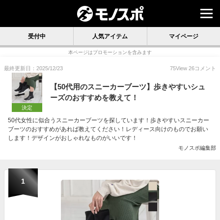
受付中
人気アイテム
マイページ
本ページはプロモーションを含みます
最終更新日：2025/12/23
75
View
26
コメント
【50代用のスニーカーブーツ】歩きやすいシュ
ーズのおすすめを教えて！
決定
50代女性に似合うスニーカーブーツを探しています！歩きやすいスニーカー
ブーツのおすすめがあれば教えてください！レディース向けのものでお願い
します！デザインがおしゃれなものがいいです！
モノスポ編集部
1