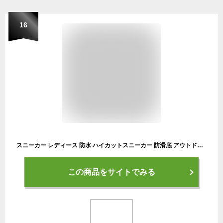
16
スニーカー レディース 防水 ハイカットスニーカー 防滑底 アウトドア ハイキング おしゃれ かわいい カラー 色 女性 紐靴 Healthknit ヘルスニット hkl724｜正規販売店 在庫限り 値引き 特価 セール SALE
この商品をサイトでみる