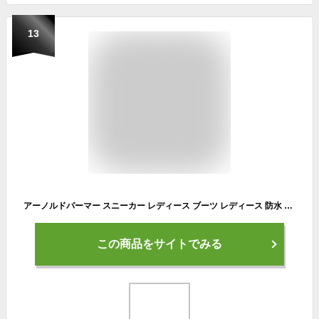
13
アーノルドパーマー スニーカー レディース ブーツ レディース 防水 ショートブーツ 防寒 撥水 厚底 秋冬 美脚 脚長 軽量 軽い おしゃれ かわいい 歩きやすい 履きやすい 痛くない ブラック 黒 グレー Arnold Palmer 7750
この商品をサイトでみる