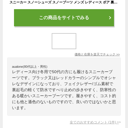
スニーカー スノーシューズ スノーブーツ メンズ レディース ボア 裏起毛 暖かい 防寒 冬用 ジッパー ショート 黒 防寒靴 滑り止め 超軽量 保温 40代 50代 冬靴 雪靴 冬靴 防滑 ショートブーツ カジュアル 雪靴 綿靴 脱ぎ履き便利 登山 外出 通勤 通学 旅行 お年寄り
この商品をサイトでみる
価格と在庫を
楽天
でチェック
>>
aualone(80代以上・男性)
レディース向け冬用で50代の方にも履けるスニーカーブ
ーツです。ブラック又はレッドカラーのシンプルでオシャ
レなデザインになっており、フェイクレザー/ゴム素材で
裏起毛の軽くて防水ですべり止めの歩きやすく、防寒性の
ある暖かいスニーカーブーツです。履きやすく、コスト的
にも他と遜色のないものですので、良いのではないかと思
います。
全てのおすすめコメント
(
1
件)
>