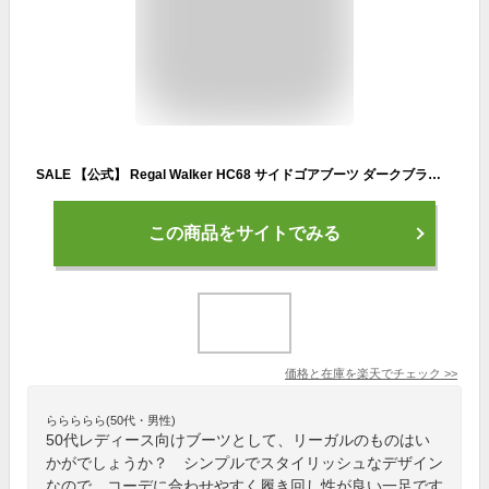
SALE 【公式】 Regal Walker HC68 サイドゴアブーツ ダークブラウン ブーツ レディース リーガルウォーカー | くつ ブラウン 歩きやすい 軽量 茶色 ぺたんこ シューズ ローヒール 本革 牛革 ショート ショートブーツ 靴 サイドゴア レディースシューズ レディースブーツ
この商品をサイトでみる
価格と在庫を
楽天
でチェック
>>
ららららら(50代・男性)
50代レディース向けブーツとして、リーガルのものはい
かがでしょうか？ シンプルでスタイリッシュなデザイン
なので、コーデに合わせやすく履き回し性が良い一足です