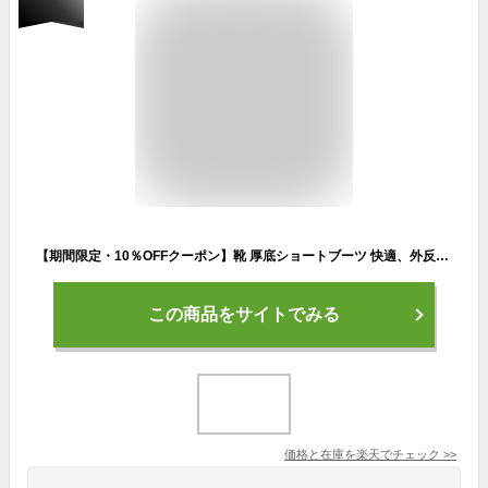
【期間限定・10％OFFクーポン】靴 厚底ショートブーツ 快適、外反母趾 シューズレディース厚底パンプス、厚底スリッポン、厚底スリッポン 外反母趾、ハイカットスニーカー 当店人気 冬の新型の復古のファッショ レディース厚底パンプス 外反母趾 着回し力 身長アップ 耐摩耗
この商品をサイトでみる
価格と在庫を
楽天
でチェック
>>