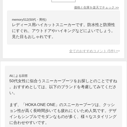
価格と在庫を
楽天
でチェック
>>
memory512(50代・男性)
レディース用ハイカットスニーカーです。防水性と防滑性
にすぐれ、アウトドアやハイキングなどによいでしょう。
見た目もおしゃれです。
全てのおすすめコメント
(
5
件)
>
AIによる回答
50代女性に似合うスニーカーブーツをお探しとのことですね
。おすすめとしては、以下のブランドを考慮してみてくださ
い。

まず、「HOKA ONE ONE」のスニーカーブーツは、クッシ
ョン性が高く長時間歩いても疲れにくいため人気です。デザ
インもシンプルでモダンなものが多く、様々なスタイリング
に合わせやすいです。
