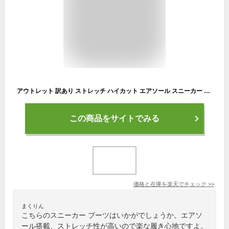
アウトレット 訳あり ストレッチ ハイカット エアソール スニーカー ブーツ 厚底スニーカー ショート ブーツ 婦人靴 レディース ソックススニーカー 楽 歩きやすい 痛くない 疲れない エレガント 通勤 可愛い おしゃれ 高品質 黒 ブラック
この商品をサイトでみる
価格と在庫を
楽天
でチェック
>>
まくりん
こちらのスニーカー ブーツはいかがでしょうか。エアソ
ール搭載、ストレッチ性が高いので楽な履き心地ですよ。