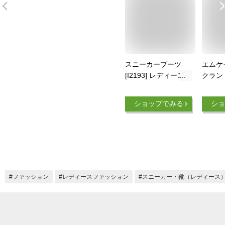
スニーカーブーツ
エムケ
[I2193] レディース
クラン 
シューズ ブーツ ス
KLEI
トレッチ 歩きやすい
ーツ 撥
ショップでみる
ショ
スニーカーソール ス
ィース
ニーカー ヒール ブ
ル mk-
ーツ ショートブーツ
ショート丈 サイドジ
ップ 厚底 ストレッ
チブーツ ソックスブ
ーツ 黒 ベージュ 30
ファッション
レディースファッション
スニーカー・靴（レディース
代 40代 50代