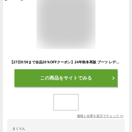
【27日9:59まで全品20％OFFクーポン】24年秋冬再販 ブーツ レディース スニーカーブーツ ストレッチブーツ ショートブーツ 厚底ブーツ 厚底 痛くない 歩きやすい 疲れない ブラック 黒 軽量 旅行 レジャー 帰省 スエード ソックスブーツ V8411AW
この商品をサイトでみる
価格と在庫を
楽天
でチェック
>>
まくりん