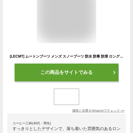
[LECMT] ムートンブーツ メンズ スノーブーツ 防水 防寒 防滑 ロング シューズ 防寒 暖かい アウトドア 冬物 裏起毛 ファー おしゃれ ボア 大きいサイズ もこもこ あったか 雪 滑らない 27.0cm 滑り止め コーヒー カジュアル 30代 40代
この商品をサイトでみる
価格と在庫を
Amazon
でチェック
>>
コーヒー三杯(40代・男性)
すっきりとしたデザインで、落ち着いた雰囲気のあるロン