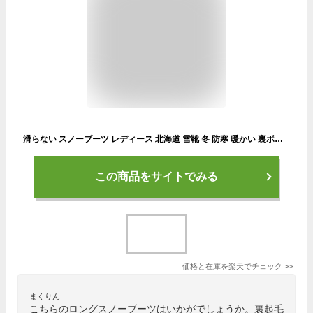
滑らない スノーブーツ レディース 北海道 雪靴 冬 防寒 暖かい 裏ボア 黒 ワインレッド ホワイト スノーシューズ 厚底 ロングブーツ ハイカット 大人 ムートンブーツ 裏起毛 雪用ブーツ スキー アウトドア スポーツ 防水 滑り止め 撥水 冬用 雪遊び 23~26.5cm
この商品をサイトでみる
価格と在庫を
楽天
でチェック
>>
まくりん
こちらのロングスノーブーツはいかがでしょうか。裏起毛