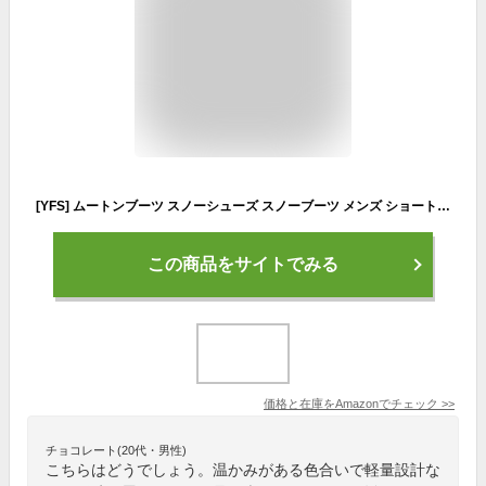
[YFS] ムートンブーツ スノーシューズ スノーブーツ メンズ ショート/ロングブーツ 防水 防滑 防寒 暖かい 軽量 ふわふわ 裏ボア付き 雪靴 滑らない 长靴 通学 通勤 散歩 冬用 北海道 大きいサイズ 27cm－29cm (チェスナット、ロング, 27.0 cm)
この商品をサイトでみる
価格と在庫を
Amazon
でチェック
>>
チョコレート(20代・男性)
こちらはどうでしょう。温かみがある色合いで軽量設計な