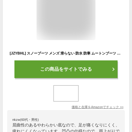
[JZYBHL] スノーブーツ メンズ 滑らない 防水 防寒 ムートンブーツ 冬靴 軽量 北海道 スノーシューズ 4e 防滑 雪靴 ビジネス 裏起毛 アウトドア ボア ウィンターブーツ 保温 暖かい 厚底 幅広 防寒靴 ハイカット ブランド スニーカー 防寒靴 メンズ 4e 冬靴 メンズ 雪 雪靴 メンズ 防水 防滑(イエロー,25.5 cm)
この商品をサイトでみる
価格と在庫を
Amazon
でチェック
>>
nkzw(60代・男性)
屈曲性のあるやわらかい底なので、足が痛くなりにくく、
疲れにくくなっています。凹凸の仕様なので、雨上がりで