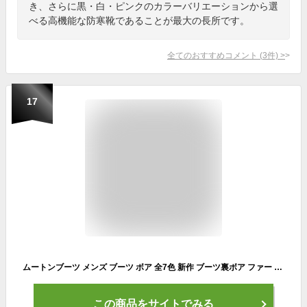
き、さらに黒・白・ピンクのカラーバリエーションから選
べる高機能な防寒靴であることが最大の長所です。
全てのおすすめコメント
(
3
件)
>
17
ムートンブーツ メンズ ブーツ ボア 全7色 新作 ブーツ裏ボア ファー ロングブーツ 温かいブラック 黒 ブラウン 茶 カモフラ ブーツM L LL スウェードブーツ 靴 アメカジ系 アウトドア系 に♪8（eight） エイト 8
この商品をサイトでみる