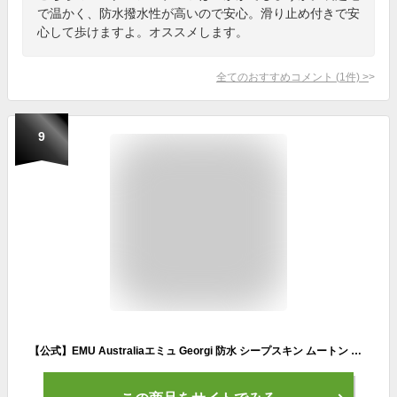
で温かく、防水撥水性が高いので安心。滑り止め付きで安
心して歩けますよ。オススメします。
全てのおすすめコメント
(
1
件)
>
9
【公式】EMU Australiaエミュ Georgi 防水 シープスキン ムートン 靴 ブーツ 天然 革 雨 レイン 雪 対策 防寒 保温 ロング レディース メンズ 秋 冬 秋冬 公式 正規 通販 ボアファー 送料無料