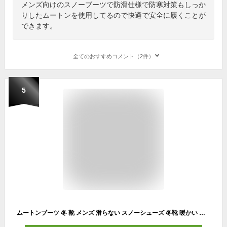
メンズ向けのスノーブーツで防滑仕様で防寒対策もしっか
りしたムートンを使用してるので快適で安全に履くことが
できます。
全てのおすすめコメント（2件）
5
ムートンブーツ 冬 靴 メンズ 滑らない スノーシューズ 冬靴 暖かい 裏起毛 可愛い ローヒール ミドルブーツ 男女兼用 レディース ブーツ 防水 ウォーキング ロング ブーツ アウトドア 撥水 防寒 登山 旅行 ワークブーツ 通勤 もこもこ ネイビー/ブラック/マスタード/グレー