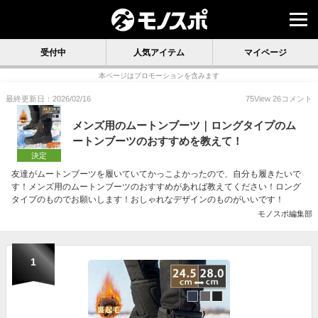
受付中
人気アイテム
マイページ
本ページはプロモーションを含みます
最終更新日：2026/02/16
75
View
26
コメント
メンズ用のムートンブーツ｜ロングタイプのム
ートンブーツのおすすめを教えて！
決定
友達がムートンブーツを履いていてかっこよかったので、自分も履きたいで
す！メンズ用のムートンブーツのおすすめがあれば教えてください！ロング
タイプのものでお願いします！おしゃれなデザインのものがいいです！
モノスポ編集部
1