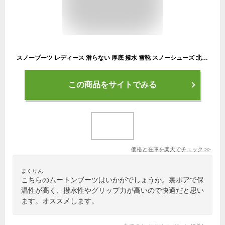
スノーブーツ レディース 滑らない 厚底 撥水 雪靴 スノーシューズ 北海道 雪遊ぶ 裏ボア 防寒 ムートンブーツ 裏起毛 防水 滑り止め 冬靴 綿靴 ロングブーツ メンズ ムートンブーツ アウトドア 大きいサイズ 22~26cm
この商品をサイトでみる
価格と在庫を
楽天
でチェック
>>
まくりん
こちらのムートンブーツはいかがでしょうか。裏ボアで保
温性が高く、撥水性やグリップ力が高いので快適だと思い
ます。オススメします。