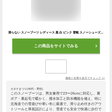
滑らない スノーブーツ レディース 黒 白 ピンク 雪靴 スノーシューズ 厚底ブーツ スニーカー 裏ボア 防寒 ムートンブーツ 裏起毛 北海道 雪遊び 防水 滑り止め 冬靴 綿靴 撥水 ロングブーツ メンズ 男女兼用 23~26cm
この商品をサイトでみる
価格と在庫を
楽天
でチェック
>>
カタナまつり(40代・男性)
このスノーブーツは、男女兼用で23〜26cmに対応し、裏
ボア・裏起毛で暖かく、撥水加工と防水機能を備え、特に
北海道での雪遊びや寒い冬に最適で、滑り止め付きのアウ
トソールと厚底設計により、雪道でも安全で快適に歩行で