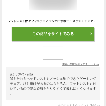
フットレスト付 オフィスチェア ランバーサポート メッシュ チェア デスクチェア ハイバック ワークチェア パソコンチェア デスク用チェア フットレスト 背もたれ 肘付き 肘掛け 高さ調節 オットマン
この商品をサイトでみる
価格と在庫を
楽天
でチェック
>>
あかり(40代・女性)
背もたれもヘッドレストもメッシュ地でできたゲーミング
チェア。ひじ掛けがあるのはもちろん、フットレストも付
いているので楽な姿勢をとりやすくて疲れにくくなります
。
全てのおすすめコメント
(
1
件)
>