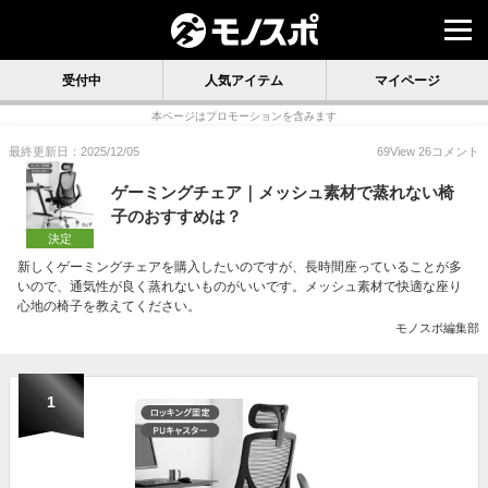
受付中
人気アイテム
マイページ
本ページはプロモーションを含みます
最終更新日：2025/12/05
69
View
26
コメント
ゲーミングチェア｜メッシュ素材で蒸れない椅
子のおすすめは？
決定
新しくゲーミングチェアを購入したいのですが、長時間座っていることが多
いので、通気性が良く蒸れないものがいいです。メッシュ素材で快適な座り
心地の椅子を教えてください。
モノスポ編集部
1