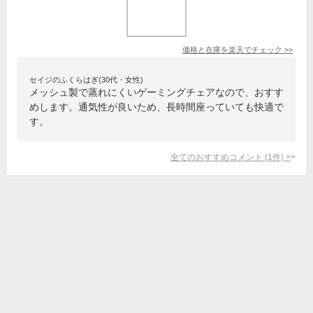
価格と在庫を
楽天
でチェック
>>
セイジのふくらはぎ(30代・女性)
メッシュ製で蒸れにくいゲーミングチェアなので、おすす
めします。通気性が良いため、長時間座っていても快適で
す。
全てのおすすめコメント
(
1
件)
>