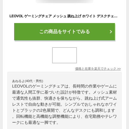
LEOVOL ゲーミングチェア メッシュ 跳ね上げ ホワイト デスクチェア 2色 黒 白 高機能チェア アームレスト 人間工学椅子 チェア 椅子 オフィスチェア 椅子 肘掛け パソコンチェア おしゃれ 事務椅子 回転 PCチェア OAチェア 在宅勤務 テレワーク
この商品をサイトでみる
価格と在庫を
楽天
でチェック
>>
あねるよ(40代・男性)
LEOVOLのゲーミングチェアは、長時間の作業やゲームに
最適な人間工学に基づいた設計が特徴です。メッシュ素材
で通気性も抜群、快適さを保ちながら、跳ね上げ式アーム
レストで自由な動きが可能。シンプルでおしゃれなホワイ
トとブラックの2色展開で、どんなデスクにも調和します
。回転機能と高機能な調整機能により、在宅勤務やテレワ
ークにも最適な一脚です。