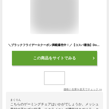
＼ブラックフライデー☆クーポン満載爆売中！／【コスパ最強】Dowinx ゲーミングチェア 椅子 チェア メッシュ ファブリック オフィス デスクチェア リクライニングチェア オフィスチェア オットマン ポケコイル ゲームチェア 布張 PCチェア 勉強用 お勧め 一年保証 日本企業
この商品をサイトでみる
価格と在庫を
楽天
でチェック
>>
まくりん
こちらのゲーミングチェアはいかがでしょうか。メッシュ