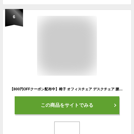
6
【800円OFFクーポン配布中】椅子 オフィスチェア デスクチェア 腰サポートバー メッシュ 通気性 リクライニングチェア パソコンチェア 無段階昇降 チェア 360度回転 チェアー アームレスト 人間工学 ブラック×ホワイト ゲーミングチェア
この商品をサイトでみる