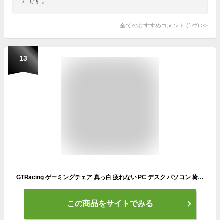
アです。
全てのおすすめコメント
(
1
件)
>
13
GTRacing ゲーミングチェア 真っ白 疲れない PC デスク パソコン 椅子 オットマン付き テレワーク リクライニング ハイバック オフィスイス『仕事用ゲーミングチェア』ゲーム用 フットレスト ハイバック/気孔付き皮革とメッシュ素材/連動型アームレスト (GTPLYERシリーズ Luft310- WHITE）
この商品をサイトでみる