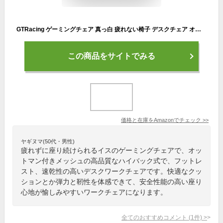
GTRacing ゲーミングチェア 真っ白 疲れない椅子 デスクチェア オフィスチェア オットマン付き ワークチェア リクライニング ハイバック イス『仕事用ゲーミングチェア』ゲーム用チェア フットレスト ハイバック/気孔付き皮革とメッシュ素材/連動型アームレスト (GTPLYERシリーズ Luft310- WHITE）
この商品をサイトでみる
価格と在庫を
Amazon
でチェック
>>
ヤギヌマ(50代・男性)
疲れずに座り続けられるイスのゲーミングチェアで、オッ
トマン付きメッシュの高品質なハイバック式で、フットレ
スト、速乾性の高いデスクワークチェアです。快適なクッ
ションとか弾力と靭性を体感できて、安全性能の高い座り
心地が愉しみやすいワークチェアになります。
全てのおすすめコメント
(
1
件)
>