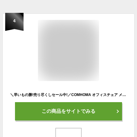
4
＼早いもの勝!売り尽くしセール中!／COMHOMA オフィスチェア メッシュ チェア 椅子 イス デスクチェア パソコンチェア PCチェア チェアー 学習チェア 学習椅子 メッシュチェア 事務椅子 ゲーミングチェア ワークチェア 肘付き おしゃれ 腰痛対策 ランバサポート 在宅勤務
この商品をサイトでみる