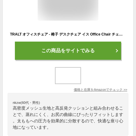
TRALT オフィスチェア - 椅子 デスクチェア イス Office Chair チェア いす - 勉強椅子 Chair ランバーサポート付き 跳ね上げ式アームレスト 通気性メッシュ ゲーミングチェア 腰痛対策 3Dヘッドレスト パソコンチェア ワークイス 疲れない エルゴノミクスイス ロッキング機能 (ブラック)
この商品をサイトでみる
価格と在庫を
Amazon
でチェック
>>
nkzw(60代・男性)
高密度メッシュ生地と高反発クッションと組み合わせるこ
とで、蒸れにくく、お尻の曲線にぴったりフィットします
。太ももへの圧力を効果的に分散するので、快適な座り心
地になっています。