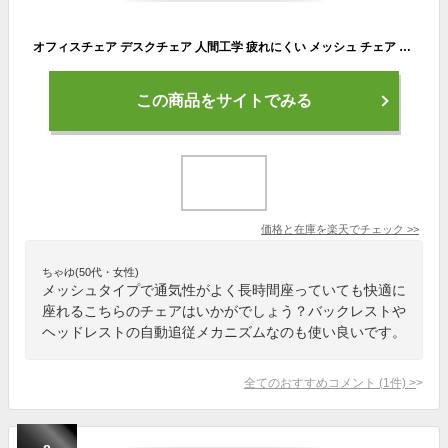
オフィスチェア デスクチェア 人間工学 疲れにくい メッシュ チェア ワークチェア 自動追従 事務椅子 ゲーミングチェア パソコンイス リクライニングチェア おしゃれ アームレス フットレスト 腰サポート 高さ調節 通気性 在宅勤務
この商品をサイトでみる
価格と在庫を
楽天
でチェック
>>
ちゃゆ(50代・女性)
メッシュタイプで通気性がよく長時間座っていても快適に
座れるこちらのチェアはいかがでしょう？バックレストや
ヘッドレストの自動追従メカニズムなのも使い良いです。
全てのおすすめコメント
(
1
件)
>