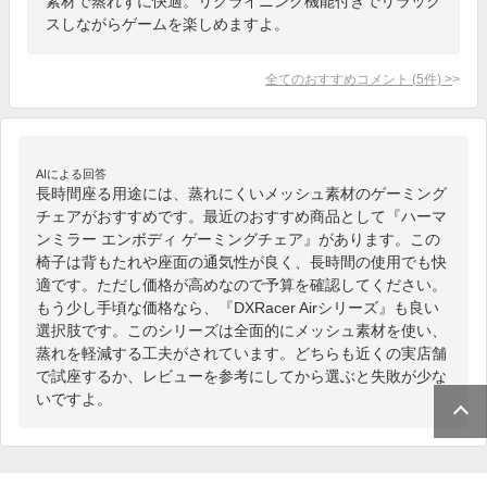
素材で蒸れずに快適。リクライニング機能付きでリラック
スしながらゲームを楽しめますよ。
全てのおすすめコメント
(
5
件)
>
AIによる回答
長時間座る用途には、蒸れにくいメッシュ素材のゲーミング
チェアがおすすめです。最近のおすすめ商品として『ハーマ
ンミラー エンボディ ゲーミングチェア』があります。この
椅子は背もたれや座面の通気性が良く、長時間の使用でも快
適です。ただし価格が高めなので予算を確認してください。
もう少し手頃な価格なら、『DXRacer Airシリーズ』も良い
選択肢です。このシリーズは全面的にメッシュ素材を使い、
蒸れを軽減する工夫がされています。どちらも近くの実店舗
で試座するか、レビューを参考にしてから選ぶと失敗が少な
いですよ。