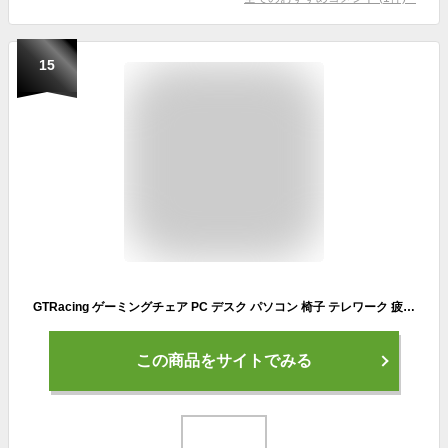
15
GTRacing ゲーミングチェア PC デスク パソコン 椅子 テレワーク 疲れない ハイバック リクライニング オットマン付き『仕事用ゲーミングチェア』ゲーム用 フットレスト ハイバック/気孔付き皮革とメッシュ素材/連動型アームレスト(GTPLYERシリーズ Luft310-BLACK)
この商品をサイトでみる