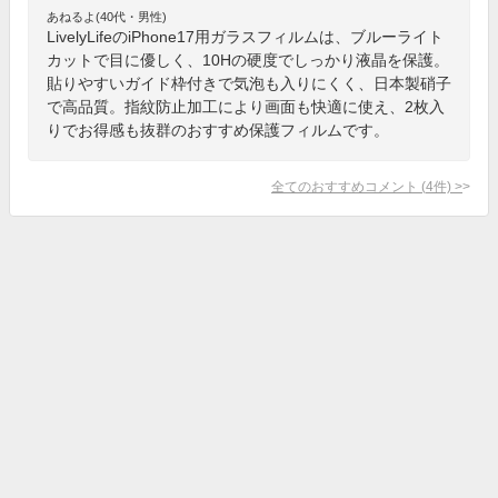
あねるよ(40代・男性)
LivelyLifeのiPhone17用ガラスフィルムは、ブルーライト
カットで目に優しく、10Hの硬度でしっかり液晶を保護。
貼りやすいガイド枠付きで気泡も入りにくく、日本製硝子
で高品質。指紋防止加工により画面も快適に使え、2枚入
りでお得感も抜群のおすすめ保護フィルムです。
全てのおすすめコメント
(
4
件)
>