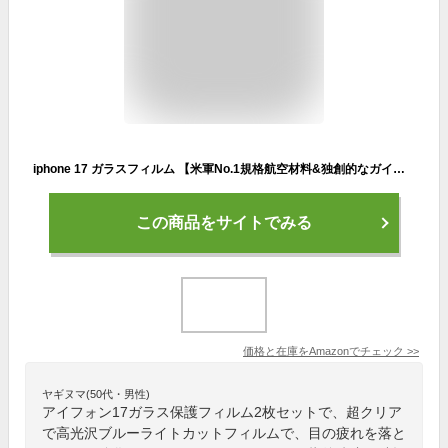
iphone 17 ガラスフィルム 【米軍No.1規格航空材料&独創的なガイド枠】 2枚セット いphone17 保護フィルム 全面保護 最強硬度10H 耐衝撃 气泡なしZeniss 自動吸着 貼付け簡単 iphone17フィルム 超クリア画質 高光沢 ブルーライトカット 目の疲れ軽減 強化ガラス アイフォン17 携帯フィルム 指紋防止 破損防止 飛散防止 超フィット感 極細黒縁あり 6.3インチ
この商品をサイトでみる
価格と在庫を
Amazon
でチェック
>>
ヤギヌマ(50代・男性)
アイフォン17ガラス保護フィルム2枚セットで、超クリア
で高光沢ブルーライトカットフィルムで、目の疲れを落と