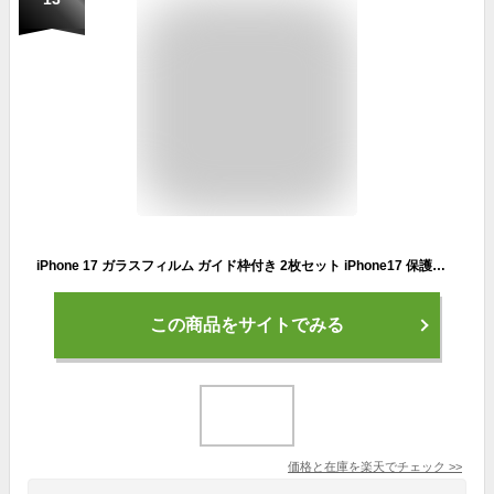
iPhone 17 ガラスフィルム ガイド枠付き 2枚セット iPhone17 保護フィルム 全面保護 最強硬度10H 耐衝撃 气泡なし 自動吸着 貼付け簡単 iPhone17フィルム 超クリア画質 高光沢 ブルーライトカット 目の疲れ軽減 強化ガラス フィルム 指紋防止 破損防止 飛散防止
この商品をサイトでみる
価格と在庫を
楽天
でチェック
>>