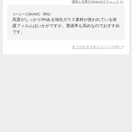
価格と在庫を
Amazon
でチェック
>>
コーヒー三杯(40代・男性)
高度がしっかり9Hある強化ガラス素材が使われている保
護フィルムはいかがですか。透過率も高めなのでおすすめ
です。
全てのおすすめコメント
(
1
件)
>