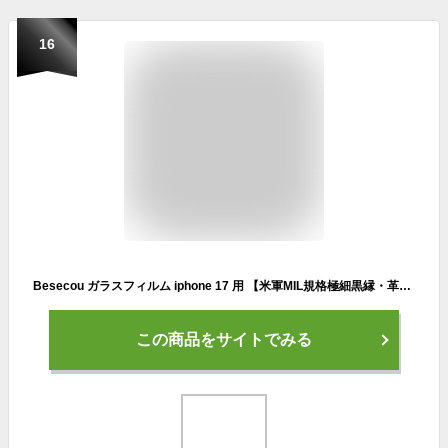
16
Besecou ガラスフィルム iphone 17 用 【米軍MIL規格極細黒縁・革新的なガイド枠】 保護フィルム 2枚セット 旭硝子素材製 強化ガラス 液晶保護 9H硬度 耐衝撃 ブルーライトカット 無色ARコーティング 目に優しい指紋防止 飛散防止 スクラッチ防止 超鮮明な画質 気泡防止 高感度タッチ タッチ アイフォン17 対応
この商品をサイトでみる