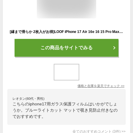
[縁まで滑らか 2枚入がお得]LOOF iPhone 17 Air 16e 16 15 Pro Max Plus フィルム ガラス iPhoneSE 第2世代 第3世代 iPhone14 iPhone13 mini iPhone12 Pro X Xs Max XR 8 7 Plus 強化ガラス 保護フィルム 全面保護 ガラスフィルム ブルーライトカット マット 覗き見防止
この商品をサイトでみる
価格と在庫を
楽天
でチェック
>>
レオタン(60代・男性)
こちらのiphone17用ガラス保護フィルムはいかがでしょ
うか。ブルーライトカット マットで覗き見防止付きなの
でおすすめです。
全てのおすすめコメント
(
3
件)
>