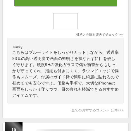
価格と在庫を
楽天
でチェック
>>
Turkey
こちらはブルーライトをしっかりカットしながら、透過率
93％の高い透明度で画面の鮮明さを損なわずに目を優し
く守ります。硬度9Hの強化ガラスで傷や衝撃からもしっ
かり守ってくれ、指紋も付きにくく、ラウンドエッジで操
作もスムーズ。付属のガイド枠で簡単に綺麗に貼れるので
初めてでも安心ですよ。価格も手頃で、大切なiPhoneの
画面をしっかり守りつつ、目の疲れも軽減できるおすすめ
アイテムです。
全てのおすすめコメント
(
1
件)
>
10