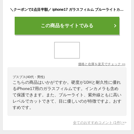
＼クーポンで2点目半額／ iphone17 ガラスフィルム ブルーライトカット iphone 17 フィルム 透明 ブルーライト カット フィルム iphone17 ガラス 保護フィルム ブルーライト カット スマホ フィルム 17 iphone UV カット 99% 強い クリア iPhone フィルム FIRME
この商品をサイトでみる
価格と在庫を
楽天
でチェック
>>
プスプス(40代・男性)
こちらの商品はいかがですか。硬度が10Hと耐久性に優れ
るiPhone17用のガラスフィルムです。インカメラも含め
て保護できます。また、ブルーライト、紫外線ともに高い
レベルでカットできて、目に優しいのが特徴ですよ。おす
すめです。
全てのおすすめコメント
(
1
件)
>