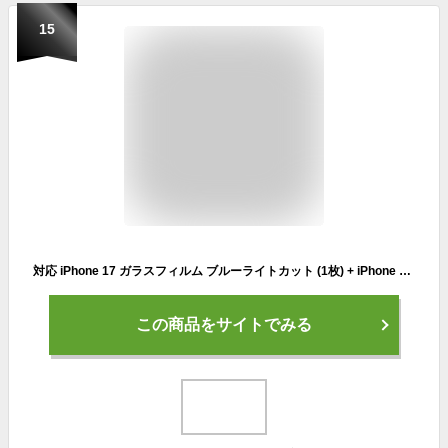
15
対応 iPhone 17 ガラスフィルム ブルーライトカット (1枚) + iPhone 17 カメラフィルム (1枚) ガイド枠付 旭硝子素材製 硬度9H スクラッチ防止 高透過率 飛散防止 指紋防止 気泡防止 貼り付け簡単 アイフォン 17 レンズフィルム+ アイフォン 17 保護フィルム
この商品をサイトでみる