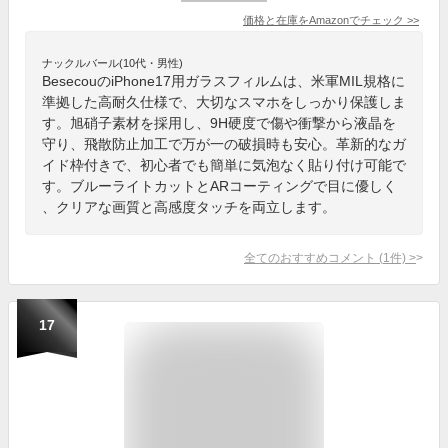
価格と在庫を
Amazon
でチェック
>>
ナックルバール(10代・男性)
BesecouのiPhone17用ガラスフィルムは、米軍MIL規格に
準拠した高耐久仕様で、大切なスマホをしっかり保護しま
す。旭硝子素材を採用し、9H硬度で傷や衝撃から液晶を
守り、飛散防止加工で万が一の破損時も安心。革新的なガ
イド枠付きで、初心者でも簡単に気泡なく貼り付け可能で
す。ブルーライトカットとARコーティングで目に優しく
、クリアな画質と高感度タッチを両立します。
全てのおすすめコメント
(
1
件)
>
17