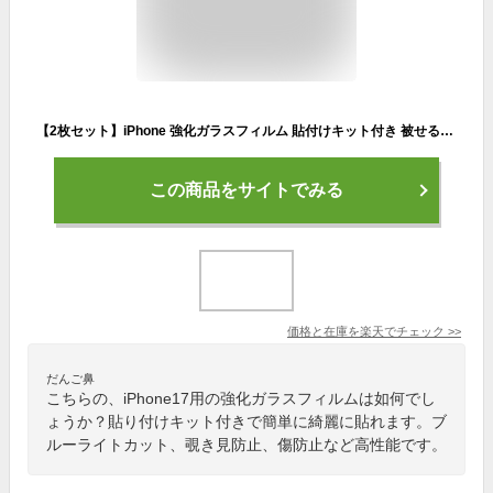
【2枚セット】iPhone 強化ガラスフィルム 貼付けキット付き 被せるだけで綺麗に貼れる 貼り付けキットの一体型 日本 旭硝子 iPhone17 高透過率 覗き見防止仕様 プライバシー保護 ブルーライトカット仕様 目に優しい 摩擦防止 傷防止 飛散防止 指紋付かない 防汚撥水 送料無料
この商品をサイトでみる
価格と在庫を
楽天
でチェック
>>
だんご鼻
こちらの、iPhone17用の強化ガラスフィルムは如何でし
ょうか？貼り付けキット付きで簡単に綺麗に貼れます。ブ
ルーライトカット、覗き見防止、傷防止など高性能です。