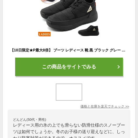
【10日限定★P最大8倍】 ブーツ レディース 靴 黒 ブラック グレー スノーブーツ ショートブーツ 防水 防滑 滑らない 歩きやすい 防寒 暖かい 保温材 抗菌 冬 雪 雨 厚底 かわいい クリフメイヤー KRIFF MAYER KRI-6883
この商品をサイトでみる
価格と在庫を
楽天
でチェック
>>
どんどん(50代・男性)
レディース用の氷の上でも滑らない防滑仕様のスノーブー
ツは如何でしょうか。冬のお子様の送り迎えなどに、しっ
かり防寒対策ができるので、オススメです。