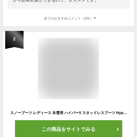
全てのおすすめコメント（5件）
2
スノーブーツ レディース 氷雪用 ハイパーV スタッドレスブーツ HyperV LuLumomo L-11 滑らない靴 滑らないブーツ 防寒ブーツ 滑りにくいブーツ 滑りにくい靴 滑り止め 雪 靴 防寒靴 防寒 ブーツ 冬ブーツ 歩きやすい 防水 氷 の 上 でも 滑ら ない 靴 防水 ショートブーツ
この商品をサイトでみる