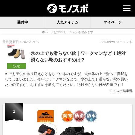
受付中
人気アイテム
マイページ
本ページはプロモーションを含みます
最終更新日：2026/02/13
6353
View
37
コメント
氷の上でも滑らない靴｜ワークマンなど！絶対
滑らない靴のおすすめは？
決定
冬でも子供の送り迎えなどをしているのですが、去年氷の上で滑って怪我を
してしまいました。今年はワークマンなどで、氷の上でも滑らない靴を買い
たいのですが、おすすめを教えてください。絶対滑らない靴が希望です！
モノスポ編集部
1