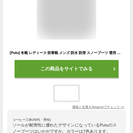
[Putu] 冬靴 レディース 防寒靴 メンズ 防水 防滑 スノーブーツ 雪用 靴 男女兼用 耐磨耗 衝撃吸収 裏起毛 ハイカット 登山靴 アウトドア トレッキングシューズ 25.5 cm,ブラック
この商品をサイトでみる
価格と在庫を
Amazon
でチェック
>>
コーヒー三杯(40代・男性)
ソールが耐滑性に優れたデザインになっているPutuのス
ノーブーツはいかがですか。カラーは7色あります。