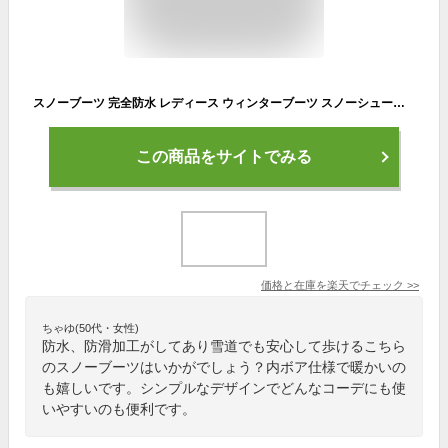
スノーブーツ 完全防水 レディース ウィンターブーツ スノーシューズ 防水 防寒 防滑 撥水 軽量 軽い ショート丈 ミドル 雨 雪 冬 レイン 保温 滑らない ボア 履きやすい あったか 暖かい シンプル おしゃれ 靴 雪靴 歩きやすい 履きやすい
この商品をサイトでみる
価格と在庫を
楽天
でチェック
>>
ちゃゆ(50代・女性)
防水、防滑加工がしてあり雪道でも安心して歩けるこちら
のスノーブーツはいかがでしょう？内ボア仕様で暖かいの
も嬉しいです。シンプルなデザインでどんなコーデにも使
いやすいのも便利です。