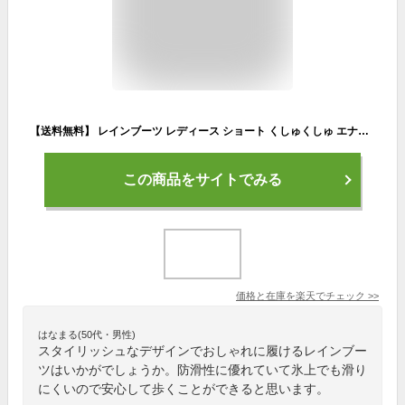
【送料無料】 レインブーツ レディース ショート くしゅくしゅ エナメル プレミアム スノーブーツ 防水 防寒 雪 靴 滑らない 長靴 防滑 スノーシューズ 雪道 冬 htc28536853
この商品をサイトでみる
価格と在庫を
楽天
でチェック
>>
はなまる(50代・男性)
スタイリッシュなデザインでおしゃれに履けるレインブー
ツはいかがでしょうか。防滑性に優れていて氷上でも滑り
にくいので安心して歩くことができると思います。