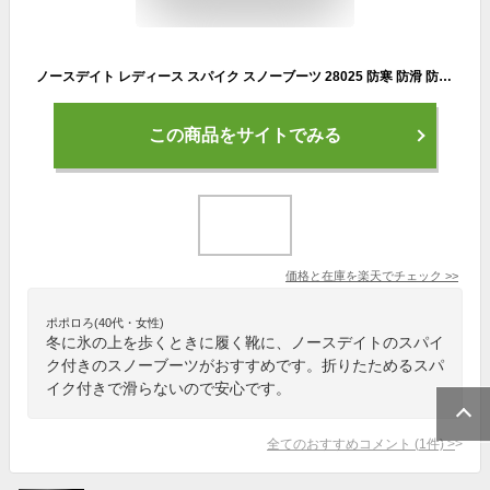
ノースデイト レディース スパイク スノーブーツ 28025 防寒 防滑 防水 NORTH DATE ダテハキ
この商品をサイトでみる
価格と在庫を
楽天
でチェック
>>
ポポロろ(40代・女性)
冬に氷の上を歩くときに履く靴に、ノースデイトのスパイ
ク付きのスノーブーツがおすすめです。折りたためるスパ
イク付きで滑らないので安心です。
全てのおすすめコメント
(
1
件)
>