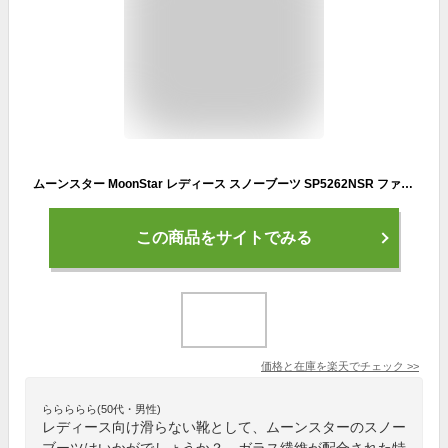
ムーンスター MoonStar レディース スノーブーツ SP5262NSR ファスナー付 4E 幅広 編み上げ 日本製 氷上防滑 本革 レザー 5262 靴
この商品をサイトでみる
価格と在庫を
楽天
でチェック
>>
ららららら(50代・男性)
レディース向け滑らない靴として、ムーンスターのスノー
ブーツはいかがでしょうか？ ガラス繊維が配合された特