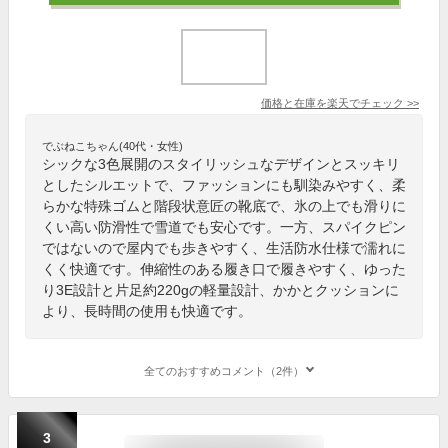
価格と在庫を
楽天
でチェック
>>
でぶねこちゃん(40代・女性)
シックな3色展開のスタイリッシュなデザインとスッキリ
としたシルエットで、ファッションにも馴染みやすく、柔
らかな特殊ゴムと階段状意匠の靴底で、氷の上でも滑りに
くい高い防滑性で雪道でも安心です。一方、スパイクピン
ではないので屋内でも歩きやすく、生活防水仕様で濡れに
くく快適です。伸縮性のある履き口で履きやすく、ゆった
り3E設計と片足約220gの軽量設計、かかとクッションに
より、長時間の使用も快適です。
全てのおすすめコメント（2件）
3