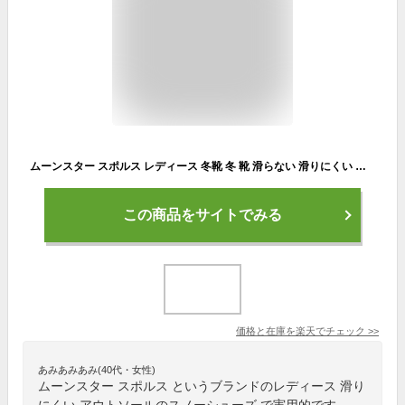
ムーンスター スポルス レディース 冬靴 冬 靴 滑らない 滑りにくい スノーシューズ ウインターシューズ 婦人靴 国産 本革 革靴 コンフォートシューズ 3E 衝撃吸収 防滑 撥水加工 moonstar SPORTH SP2503NSR BOS
この商品をサイトでみる
価格と在庫を
楽天
でチェック
>>
あみあみあみ(40代・女性)
ムーンスター スポルス というブランドのレディース 滑り
にくい アウトソールのスノーシューズ で実用的です