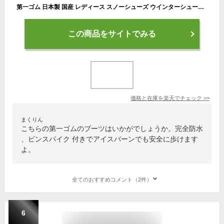
第一ゴム 日本製 国産 レディース スノーシューズ ウインターシューズ 長靴 防寒長靴 ゴム長 完全防水 防滑 ピンスパイク 滑らない 滑りにくい 雪道対応 セラミック底 レインブーツ スノーシューズ ウインターシューズ シェブリー フィット W1177 あす楽対応_北海道 BOS
この商品をサイトでみる
価格と在庫を
楽天
でチェック
>>
まくりん
こちらの第一ゴムのブーツはいかがでしょうか。完全防水
、ピンスパイク 付きでアイスバーンでも安全に歩けます
よ。
全てのおすすめコメント（2件）
6