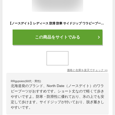
【ノースデイト】レディース 防滑 防寒 サイドジップ ワラビーブーツ ショート丈 ブラック/S ベージュ/S ダークブラウン/S カーキ/S 内側ファー 滑りにくい プルストラップ おしゃれ カジュアル ウィンターブーツ 冬用 茶系 深緑系 North Date MTA-1145
この商品をサイトでみる
価格と在庫を
楽天
でチェック
>>
RRgypsies(60代・男性)
北海道発のブランド、North Date（ノースデイト）のワラ
ビーブーツがおすすめです。ショート丈なので軽くて歩き
やすいですよ。防寒・防滑性に優れており、氷の上でも安
定して歩けます。サイドジップが付いており、脱ぎ履きし
やすいです。