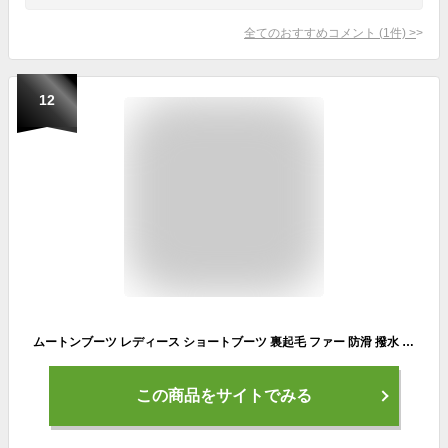
全てのおすすめコメント
(
1
件)
>
12
ムートンブーツ レディース ショートブーツ 裏起毛 ファー 防滑 撥水 美脚 防寒 保温 暖かい あったかい 厚底 ふわふわ 雪対応 雪道 雪対策 スノーブーツ 冬 雪用ブーツ シューズ 靴 ミドルブーツ 滑らない 滑り止め ローヒール 履きやすい 歩きやすい 通勤 脚長
この商品をサイトでみる