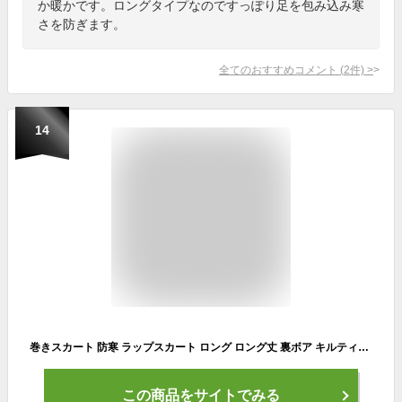
か暖かです。ロングタイプなのですっぽり足を包み込み寒
さを防ぎます。
全てのおすすめコメント
(
2
件)
>
14
巻きスカート 防寒 ラップスカート ロング ロング丈 裏ボア キルティング スカート 裏起毛 ボア 大きいサイズ ロングスカート 防寒対策 冬 冬用 撥水 静電気防止 ボトムス レディース ブランケット キルト マキシスカート マキシ丈 あったかい ch *00
この商品をサイトでみる