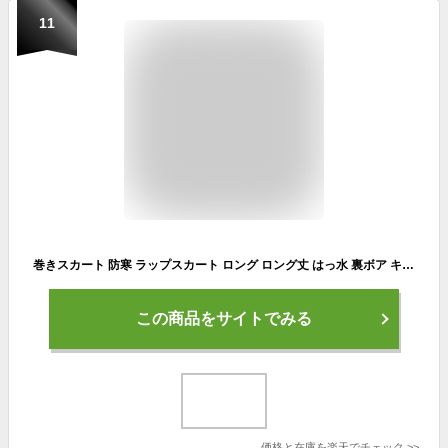
11
巻きスカート 防寒 ラップスカート ロング ロング丈 はっ水 裏ボア キルティング スカート 裏起毛 ひざ掛け M-L (あったか ハーフケット おしゃれ 可愛い かわいい ひざかけ ブランケット ふわふわ ポケット付き 冷え対策 無地 毛布)
この商品をサイトでみる
価格と在庫を
楽天
でチェック
>>