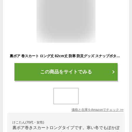
裏ボア 巻スカート ロング丈 82cm丈 防寒 防災グッズ スナップボタン サイズ調節可能 災害時用布団 オフィス 冷え防止 ひざ掛け S~LL対応 (ブラック)
この商品をサイトでみる
価格と在庫を
Amazon
でチェック
>>
けこたん(70代・女性)
裏ボア巻きスカートロングタイプです。寒い冬でもぽかぽ