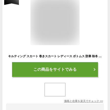
キルティング スカート 巻きスカート レディース ボトムス 防寒 秋冬 ロング丈 ダウンスカート ラップスカート キルト 中綿 中綿スカート ロングスカート 大きいサイズ マキシスカート ミモレ丈 きれいめ 台形 巻き 防寒対策 寒さ対策 冬用 厚手 超軽量 あったかい 無地
この商品をサイトでみる
価格と在庫を
楽天
でチェック
>>