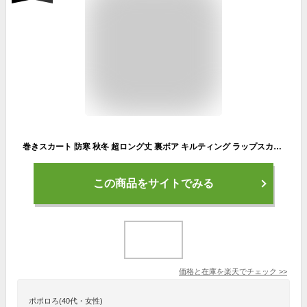
巻きスカート 防寒 秋冬 超ロング丈 裏ボア キルティング ラップスカート めくれ防止 裏起毛 暖かい あったかい 大きいサイズ LL 3L キャンプ アウトドア ロングスカート 冬用 厚手 超軽量 レディース 無地 キルト マキシスカート ch *00
この商品をサイトでみる
価格と在庫を
楽天
でチェック
>>
ポポロろ(40代・女性)