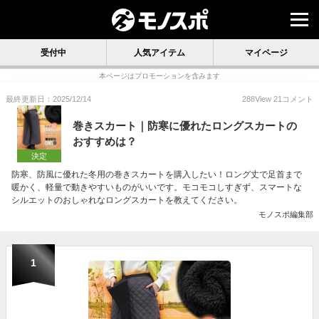
受付中
人気アイテム
マイページ
本ページはプロモーションを含みます
最終更新日：2025/12/14
288
View
21
コメント
巻きスカート｜防寒に優れたロングスカートの
おすすめは？
決定
防寒、防風に優れた冬用の巻きスカートを購入したい！ロング丈で足首まで
暖かく、軽量で動きやすいものがいいです。モコモコしすぎず、スマートな
シルエットのおしゃれなロングスカートを教えてください。
モノスポ編集部
1