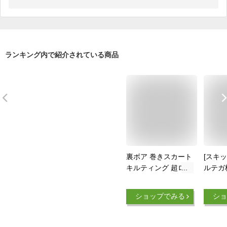
ランキング内で紹介されている商品
裏ボア 巻きスカート
[スキッ
キルティング 超ロン
ルテガ
グ丈 スカート 裏起
ート (
毛 ボア 大きいサイ
ーサイ
ショップでみる
ショ
ズ LL 3L ロングスカ
リース
ート 防寒対策 寒さ
きスカ
対策 ブランケット