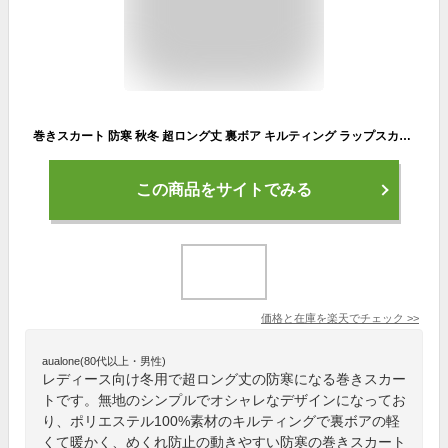
巻きスカート 防寒 秋冬 超ロング丈 裏ボア キルティング ラップスカート めくれ防止 裏起毛 暖かい あったかい 大きいサイズ LL 3L キャンプ アウトドア ロングスカート 冬用 厚手 超軽量 レディース 無地 キルト マキシスカート ch *00
この商品をサイトでみる
価格と在庫を
楽天
でチェック
>>
aualone(80代以上・男性)
レディース向け冬用で超ロング丈の防寒になる巻きスカー
トです。無地のシンプルでオシャレなデザインになってお
り、ポリエステル100%素材のキルティングで裏ボアの軽
くて暖かく、めくれ防止の動きやすい防寒の巻きスカート