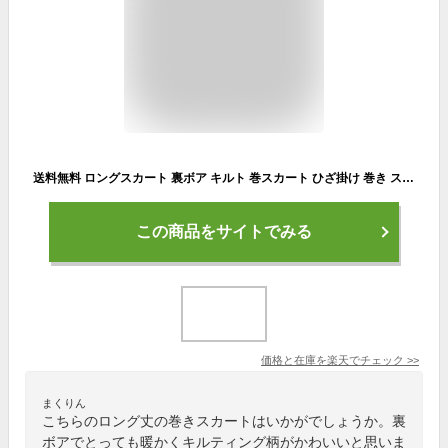
送料無料 ロングスカート 裏ボア キルト 巻スカート ひざ掛け 巻き スカート ブランケット ロング ボア 防寒 あったか 暖か あたたか 裏ボアキルト 巻きスカート お出かけ 花見 お花見に最適[ご愛顧感謝デー ポイントアップ中]
この商品をサイトでみる
価格と在庫を
楽天
でチェック
>>
まくりん
こちらのロング丈の巻きスカートはいかがでしょうか。裏
ボアでとっても暖かくキルティング柄がかわいいと思いま