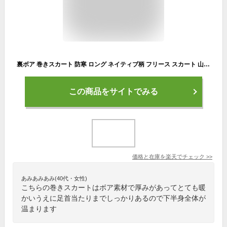
裏ボア 巻きスカート 防寒 ロング ネイティブ柄 フリース スカート 山ガール ロングスカート 山スカート 裏起毛 ボア ラップスカート 秋 冬 キャンプ かわいい 山ガールファッション ひざ掛け 肩掛け 腰巻き ブランケット
この商品をサイトでみる
価格と在庫を
楽天
でチェック
>>
あみあみあみ(40代・女性)
こちらの巻きスカートはボア素材で厚みがあってとても暖
かいうえに足首当たりまでしっかりあるので下半身全体が
温まります