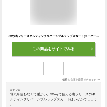
3way裏フリースキルティングリバーシブルラップスカート(スーパーロング) 巻きスカート ひざ下丈 防寒 防風 ブランケット エプロン 中綿 レディース 防寒 腹巻 ひざ掛け 軽量 自転車 通勤 大判 大きめ
この商品をサイトでみる
価格と在庫を
楽天
でチェック
>>
かずフル
電気を使わなくて暖かい、3Wayで使える裏フリースのキ
ルティングリバーシブルラップスカートはいかがでしょう
。