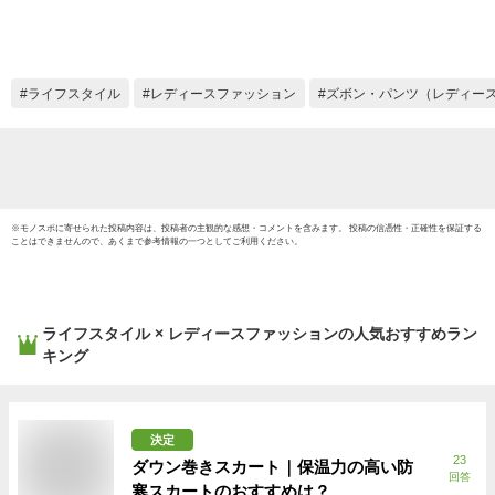
冬用 撥水 静電気防
止 厚手 超軽量 ボト
ムス レディース キ
ルト マキシスカート
ライフスタイル
レディースファッション
ズボン・パンツ（レディー
マキシ丈 あったかい
ch *00
※
モノスポ
に寄せられた投稿内容は、投稿者の主観的な感想・コメントを含みます。 投稿の信憑性・正確性を保証する
ことはできませんので、あくまで参考情報の一つとしてご利用ください。
ライフスタイル × レディースファッション
の人気おすすめラン
キング
決定
23
ダウン巻きスカート｜保温力の高い防
回答
寒スカートのおすすめは？