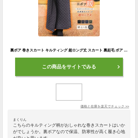
裏ボア 巻きスカート キルティング 超ロング丈 スカート 裏起毛 ボア 大きいサイズ LL 3L ロングスカート 防寒対策 寒さ対策 ブランケット 冬用 撥水 静電気防止 厚手 超軽量 ボトムス レディース キルト マキシスカート マキシ丈 あったかい ch *00
この商品をサイトでみる
価格と在庫を
楽天
でチェック
>>
まくりん
こちらのキルティング柄がおしゃれな巻きスカートはいか
がでしょうか。裏ボアなので保温、防寒性が高く履き心地
が良いと思います。