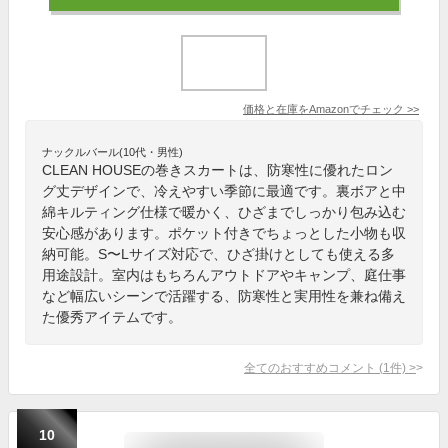
価格と在庫を
Amazon
でチェック
>>
ナックルバール(10代・男性)
CLEAN HOUSEの巻きスカートは、防寒性に優れたロン
グ丈デザインで、冷えやすい季節に最適です。裏ボアと中
綿キルティング仕様で暖かく、ひざまでしっかり包み込む
安心感があります。ポケット付きでちょっとした小物も収
納可能。S〜Lサイズ対応で、ひざ掛けとしても使える多
用途設計。室内はもちろんアウトドアやキャンプ、庭仕事
など幅広いシーンで活躍する、防寒性と実用性を兼ね備え
た優秀アイテムです。
全てのおすすめコメント
(
1
件)
>
10