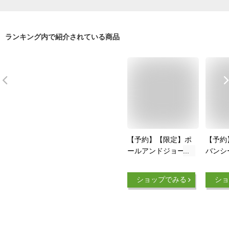
ランキング内で紹介されている商品
【予約】【限定】ポ
【予約
ールアンドジョー
バン
メイクアップ コレク
GIVE
ション 2025【001・
フ・
ショップでみる
ショ
002】選べる2種類
No.1
11月1日より順次発
り順次
送 2025クリスマス
リスマ
コフレ ギフト プ
フト