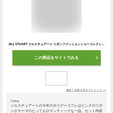
JILL STUART ジルスチュアート リボンファッションショーコレクション【2025 クリスマス コフレ 限定商品】【11/5以降順次発送予定】【送料無料※北海道・沖縄を除く】【代引不可】【日時指定不可】【プレゼントキャンペーン中】
この商品をサイトでみる
価格と在庫を
楽天
でチェック
>>
Turkey
ジルスチュアートの今年のホリデーコフレはピンクのリボ
ンがテーマのとってもロマンティックな一品。セット内容