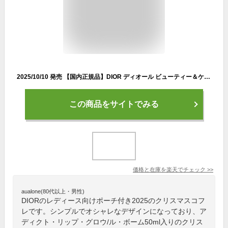
2025/10/10 発売 【国内正規品】DIOR ディオール ビューティー＆ケア セット ホリデー (限定品) (ル ボーム・アディクト リップ グロウ) ポーチ付き ショッパー付き ホリデー限定コフレ クリスマスコフレ2025 ホリデー コフレ キット セット プレゼント ギフト 贈り物
この商品をサイトでみる
価格と在庫を
楽天
でチェック
>>
aualone(80代以上・男性)
DIORのレディース向けポーチ付き2025のクリスマスコフ
レです。シンプルでオシャレなデザインになっており、ア
ディクト・リップ・グロウ/ル・ボーム50ml入りのクリス