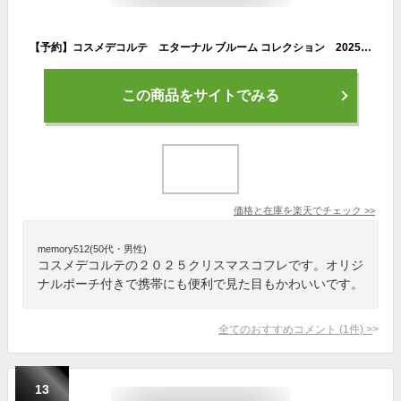
【予約】コスメデコルテ エターナル ブルーム コレクション 2025クリスマスコフレ 11月1日より順次発送 ギフト プレゼント クリスマス 彼女 家族
この商品をサイトでみる
価格と在庫を
楽天
でチェック
>>
memory512(50代・男性)
コスメデコルテの２０２５クリスマスコフレです。オリジ
ナルポーチ付きで携帯にも便利で見た目もかわいいです。
全てのおすすめコメント
(
1
件)
>
13