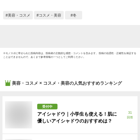
レゼント クリスマ
クリ
ス 彼女 家族
家族 
祝い
美容・コスメ
コスメ・美容
冬
※
モノスポ
に寄せられた投稿内容は、投稿者の主観的な感想・コメントを含みます。 投稿の信憑性・正確性を保証する
ことはできませんので、あくまで参考情報の一つとしてご利用ください。
美容・コスメ × コスメ・美容
の人気おすすめランキング
受付中
31
アイシャドウ｜小学生も使える！肌に
回答
優しいアイシャドウのおすすめは？