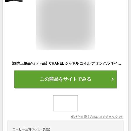
【国内正規品/セット品】CHANEL シャネル ユイル ア オングル ネイルオイル ＋ チャンス オータンドゥル ヘアミスト コフレ 2025 ギフト ギフトセット プレゼント ショッパー付き ギフトBOX付 (CHANEL チャーム アトマイザーセット)
この商品をサイトでみる
価格と在庫を
Amazon
でチェック
>>
コーヒー三杯(40代・男性)