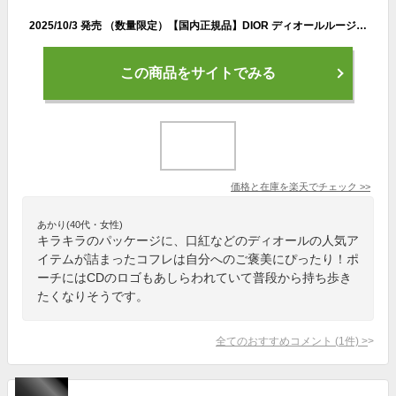
2025/10/3 発売 （数量限定）【国内正規品】DIOR ディオールルージュ ディオール クチュール セット リップスティック・口紅 ポーチ付き限定コフレ クリスマスコフレ2025 ホリデー コフレ キット セット プレゼント ギフト 贈り物 ショッパー付き
この商品をサイトでみる
価格と在庫を
楽天
でチェック
>>
あかり(40代・女性)
キラキラのパッケージに、口紅などのディオールの人気ア
イテムが詰まったコフレは自分へのご褒美にぴったり！ポ
ーチにはCDのロゴもあしらわれていて普段から持ち歩き
たくなりそうです。
全てのおすすめコメント
(
1
件)
>