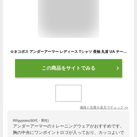
☆ネコポス アンダーアーマー レディース Tシャツ 長袖 丸首 UA チーム ロングスリーブ シャツ TEAM LONG SLEEVE SHIRT ルーズ ワンポイントロゴ 軽量 吸汗速乾 トレーニング ランニング ジム フィットネス 部活 UNDER ARMOUR 6003666
この商品をサイトでみる
価格と在庫を
楽天
でチェック
>>
RRgypsies(60代・男性)
アンダーアーマーのトレーニングウェアがおすすめです。
胸の中央にワンポイントロゴが入っており、カッコよいで