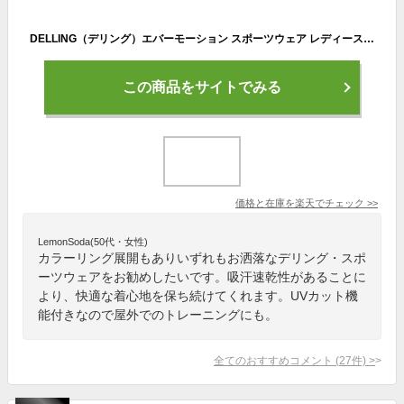
DELLING（デリング）エバーモーション スポーツウェア レディース 長袖 Tシャツ インナー スポーツ ゴルフ テニス ジム ランニング サッカー シャツ 吸汗速乾 UV ストレッチ ラッシュガード ロングスリーブ 春 夏 秋 冬
この商品をサイトでみる
価格と在庫を
楽天
でチェック
>>
LemonSoda(50代・女性)
カラーリング展開もありいずれもお洒落なデリング・スポ
ーツウェアをお勧めしたいです。吸汗速乾性があることに
より、快適な着心地を保ち続けてくれます。UVカット機
能付きなので屋外でのトレーニングにも。
全てのおすすめコメント
(
27
件)
>