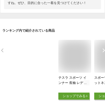
すね。ぜひ、目的に合った一着を見つけてください！
ランキング内で紹介されている商品
テスラ スポーツ イ
スポー
ンナー 長袖 レディ
ットネ
ース tシャツ 伸縮性
トップ
吸汗速乾 トレーニン
ェア 
ショップでみる
ショ
グウェア ランニング
ク 丸
ウェア コンプレッシ
ック 