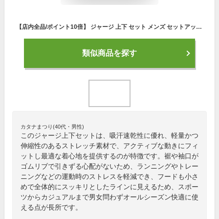
【店内全品/ポイント10倍】 ジャージ 上下 セット メンズ セットアップ (2717/19A)【 吸汗速乾 】 スポーツウェア ランニングウェア トレーニングウェア 上下組 上下セット 長袖 パーカー ジャージパンツ レディース 男女兼用 秋 冬
類似商品を探す
カタナまつり(40代・男性)
このジャージ上下セットは、吸汗速乾性に優れ、軽量かつ
伸縮性のあるストレッチ素材で、アクティブな動きにフィ
ットし最適な着心地を提供するのが特徴です。裾や袖口が
ゴムリブで引きずる心配がないため、ランニングやトレー
ニングなどの運動時のストレスを軽減でき、フードも小さ
めで全体的にスッキリとしたラインに見えるため、スポー
ツからカジュアルまで男女問わずオールシーズン快適に使
える点が長所です。