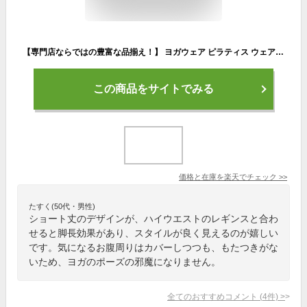
【専門店ならではの豊富な品揃え！】 ヨガウェア ピラティス ウェア レディース ヨガ トップス 長袖 スウェット ショート丈 丈短め ホットヨガ 快適 レディース おしゃれ かわいい スポーツウェア トレーニングウェア ピラティスウェア ジム ダイエット 体型カバー
この商品をサイトでみる
価格と在庫を
楽天
でチェック
>>
たすく(50代・男性)
ショート丈のデザインが、ハイウエストのレギンスと合わ
せると脚長効果があり、スタイルが良く見えるのが嬉しい
です。気になるお腹周りはカバーしつつも、もたつきがな
いため、ヨガのポーズの邪魔になりません。
全てのおすすめコメント
(
4
件)
>