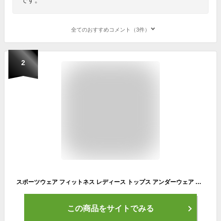
全てのおすすめコメント（3件）
2
スポーツウェア フィットネス レディース トップス アンダーウェア 長袖 ハイネック 丸首 ラウンドネック Tシャツ インナー 吸汗速乾 ドライ UVカット トレーニングウェア ウォーキング ランニング ジム 登山 大きいサイズ ch *2-2t *y3-3t
この商品をサイトでみる