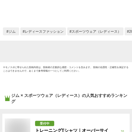
ョン アンダーシャツ
ー 吸
スポーツウェア 機能
UVカ
性 インナー TSLA
ングウ
FUD01/11
ング 
ム 登
ジム
レディースファッション
スポーツウェア（レディース）
ズ ch *2
※
モノスポ
に寄せられた投稿内容は、投稿者の主観的な感想・コメントを含みます。 投稿の信憑性・正確性を保証する
ことはできませんので、あくまで参考情報の一つとしてご利用ください。
ジム × スポーツウェア（レディース）
の人気おすすめランキン
グ
受付中
トレーニングTシャツ｜オーバーサイ
31