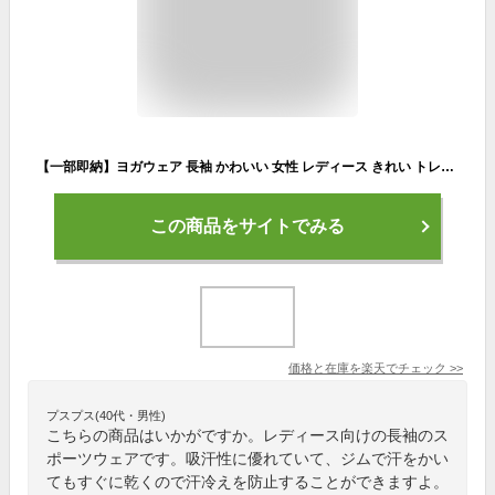
【一部即納】ヨガウェア 長袖 かわいい 女性 レディース きれい トレーニング ストレッチ 着圧 伸縮性 ピラティス 吸水速乾 無地 フィットネス 運動会 体育祭 トレーニングウェア ジム 運動着 ダイエット ランニング
この商品をサイトでみる
価格と在庫を
楽天
でチェック
>>
プスプス(40代・男性)
こちらの商品はいかがですか。レディース向けの長袖のス
ポーツウェアです。吸汗性に優れていて、ジムで汗をかい
てもすぐに乾くので汗冷えを防止することができますよ。