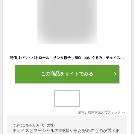
特価【パウ・パトロール サンタ帽子 BIG ぬいぐるみ チェイス マーシャル 30cm】シーズン プレゼント パウパト パウパトロール グッズ キャラクター マスコット 抱っこ 犬 プレゼント 雑貨 インテリア かわいい クリスマス サンタさん
この商品をサイトでみる
価格と在庫を
楽天
でチェック
>>
でぶねこちゃん(40代・女性)
チェイスとマーシャルの2種類からお好みのものが選べま