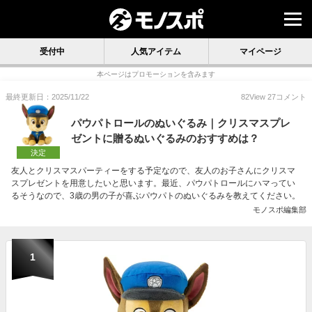
受付中
人気アイテム
マイページ
本ページはプロモーションを含みます
最終更新日：2025/11/22
82
View
27
コメント
パウパトロールのぬいぐるみ｜クリスマスプレ
ゼントに贈るぬいぐるみのおすすめは？
決定
友人とクリスマスパーティーをする予定なので、友人のお子さんにクリスマ
スプレゼントを用意したいと思います。最近、パウパトロールにハマってい
るそうなので、3歳の男の子が喜ぶパウパトのぬいぐるみを教えてください。
モノスポ編集部
1