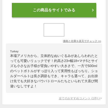
この商品をサイトでみる
価格と在庫を
楽天
でチェック
>>
Turkey
本場アメリカから、立体的なぬいぐるみがあしらわれたと
っても可愛いリュックです！約高さ23×幅18×マチ5とサイ
ズも小さなお子様が背負いやすい大きさで、一方で500ml
のペットボトルがすっぽり入って実用性もばっちり。ショ
ルダーベルトは長さ調節もでき、キャラも選べて、お出掛
け先でも大好きなパウパトロールたちといられて大喜び間
違いなしですよ！
全てのおすすめコメント
(
1
件)
>