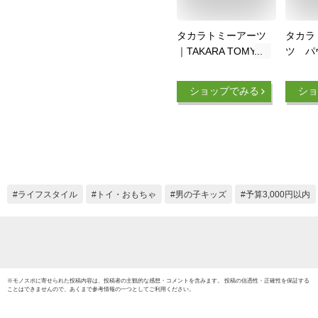
タカラトミーアーツ
タカラ
｜TAKARA TOMY
ツ パ
ARTS パウ・パトロ
ル ぬ
ール ぬいぐるみM チ
イスver
ショップでみる
ショ
ェイスver.
ライフスタイル
トイ・おもちゃ
男の子キッズ
予算3,000円以内
※
モノスポ
に寄せられた投稿内容は、投稿者の主観的な感想・コメントを含みます。 投稿の信憑性・正確性を保証する
ことはできませんので、あくまで参考情報の一つとしてご利用ください。