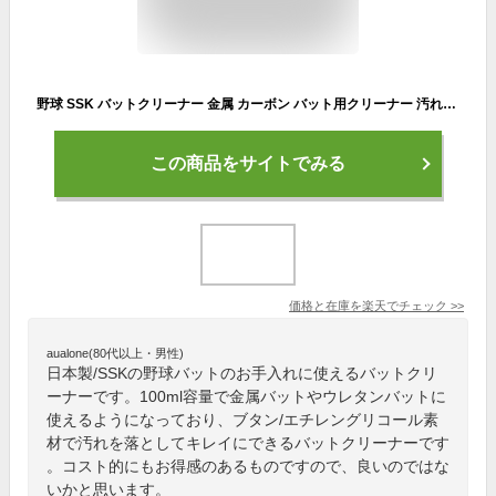
野球 SSK バットクリーナー 金属 カーボン バット用クリーナー 汚れ落とし メンテナンス用品 メンテグッズ ソフトボール 日本製 BTC24
この商品をサイトでみる
価格と在庫を
楽天
でチェック
>>
aualone(80代以上・男性)
日本製/SSKの野球バットのお手入れに使えるバットクリ
ーナーです。100ml容量で金属バットやウレタンバットに
使えるようになっており、ブタン/エチレングリコール素
材で汚れを落としてキレイにできるバットクリーナーです
。コスト的にもお得感のあるものですので、良いのではな
いかと思います。