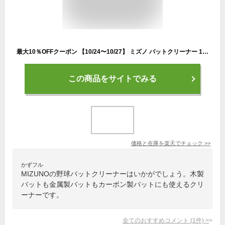
最大10％OFFクーポン 【10/24〜10/27】 ミズノ バットクリーナー 1GJYA39000 野球 バットメンテナンス用品 野球バット 木製バット 金属製バット カーボン製バット クリーナー MIZUNO
この商品をサイトでみる
価格と在庫を
楽天
でチェック
>>
かずフル
MIZUNOの野球バットクリーナーはいかがでしょう。木製
バットも金属製バットもカーボン製バットにも使えるクリ
ーナーです。
全てのおすすめコメント
(
1
件)
>