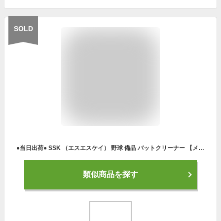
SOLD
●当日出荷● SSK （エスエスケイ） 野球 備品 バットクリーナー 【メンテナンス用品】 BTC24 その他 ベースボール ユニセックス 男性用・女性用 マルチ 2025AW {SK}
類似商品を探す