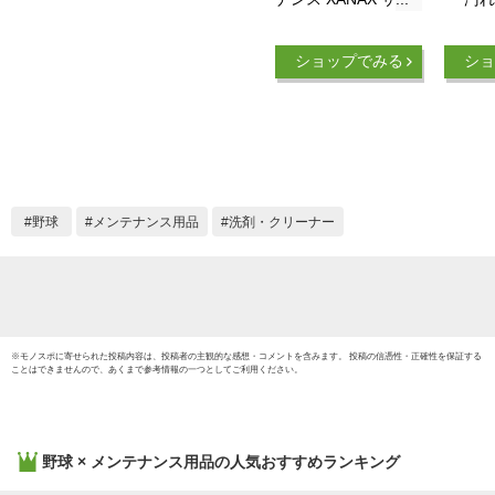
ックス マジカルクリ
ノ メ
ーナー 汚れ落とし
1gjya3
ショップでみる
ショ
BAOMC1 野球道具
お手入れ グラブ ス
パイク バット 防具
【365日あす楽対
応】
野球
メンテナンス用品
洗剤・クリーナー
※
モノスポ
に寄せられた投稿内容は、投稿者の主観的な感想・コメントを含みます。 投稿の信憑性・正確性を保証する
ことはできませんので、あくまで参考情報の一つとしてご利用ください。
野球 × メンテナンス用品
の人気おすすめランキング