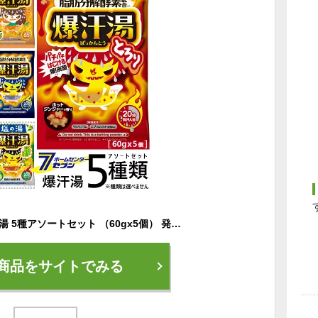
【ポイント5倍】爆汗湯 5種アソートセット （60gx5個） 発汗入浴剤 牛乳石鹸共進社株式会社 バイソン事業部 [入浴剤 発汗入浴剤 炭酸浴 発汗 脂肪分解酵素配合 まとめ買い セット ばっかんとう bison]【ポイントUP:2025年10月14日20:00〜10月17日 9:59まで】
商品をサイトでみる