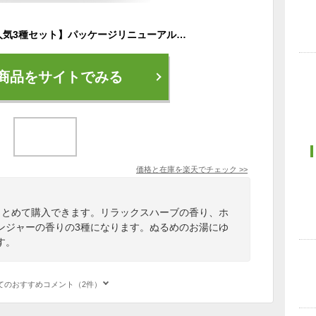
【汗かきエステ気分人気3種セット】パッケージリニューアル◆人気汗かきシリーズ◆トップ3セット バスソルト 入浴剤 塩風呂 プレゼント 半身浴 発汗 保湿 温浴 スキンケア エステ 塩 風呂 天然塩 死海 生姜
商品をサイトでみる
価格と在庫を
楽天
でチェック
>>
まとめて購入できます。リラックスハーブの香り、ホ
ンジャーの香りの3種になります。ぬるめのお湯にゆ
す。
てのおすすめコメント（2件）