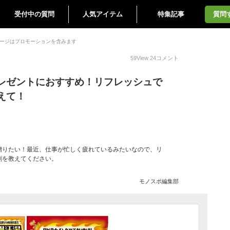
受付中の質問
人気アイテム
特集記事
質問
ージはプロモーションを含みます
59
View
24
コメント
レゼントにおすすめ！リフレッシュで
えて！
贈りたい！最近、仕事が忙しく疲れているみたいなので、リ
剤を教えてください。
モノスポ編集部