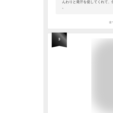
んわりと発汗を促してくれて、
。
全
3