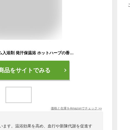
バスロマン プレミアム入浴剤 発汗保温浴 ホットハーブの香り 600g 透明 温泉成分(硫酸ナトリウム)配合 薬用 入浴剤 バスソルト 粉末入浴剤 医薬部外品
商品をサイトでみる
価格と在庫を
Amazon
でチェック
>>
ています。温浴効果を高め、血行や新陳代謝を促進す