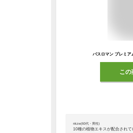
この
nkzw(60代・男性)
10種の植物エキスが配合され