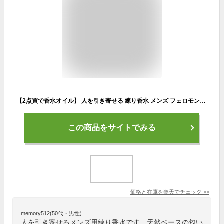
【2点買で香水オイル】 人を引き寄せる 練り香水 メンズ フェロモン香水 モテ香水 &SH efu+HOMME フェノセンティ バーム 各種 [ オム オスモフェリン オスモフェロモン 配合 最強 香水 練香水 男性用 フレグランスミスト フレグランススプレー も 人気 ] +lt3+ tg_smc
この商品をサイトでみる
価格と在庫を
楽天
でチェック
>>
memory512(50代・男性)
人を引き寄せるメンズ用練り香水です。天然ベースの匂い