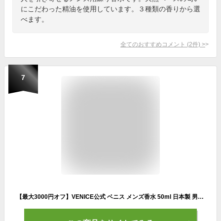
にこだわった精油を使用しています。３種類の香りから選
べます。
全てのおすすめコメント
(
2
件)
>
7
【最大3000円オフ】VENICE公式 ベニス メンズ香水 50ml 日本製 男性用香水 フレグランス オードトワレ ムスク ウッディ フェロモン モテ香水 女子ウケ 人気 ギフト ビジネス 爽やか 体臭 香水 男 夏用 ギフト プレゼント デート 普段使い 30代 40代 50代