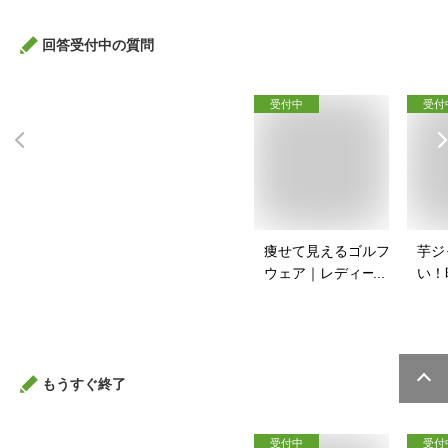
回答受付中の質問
受付中
受付
痩せて見えるゴルフ
芋ジ
ウェア｜レディース
い！
向け！ぽっちゃりさ
ャー
んのゴルフウェアの
は？
おすすめは？
もうすぐ終了
受付中
受付