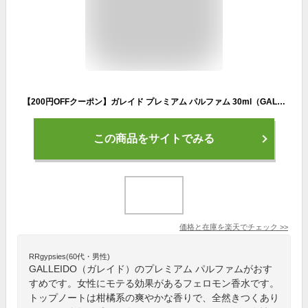
【200円OFFクーポン】ガレイド プレミアム パルファム 30ml（GALLEIDO メンズ 男性 香水 フレグランス モテ 女性ウケ フェロモン デート）【送料無料 ポイント5倍】【9/29】【海外×】
この商品をサイトでみる
価格と在庫を
楽天
でチェック
>>
RRgypsies(60代・男性)
GALLEIDO（ガレイド）のプレミアム パルファムがおす
すめです。女性にモテる効果があるフェロモン香水です。
トップノートは柑橘系の爽やかな香りで、全然きつくあり