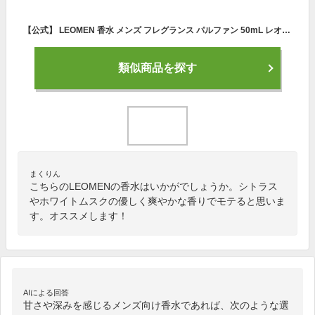
【公式】 LEOMEN 香水 メンズ フレグランス パルファン 50mL レオメン シトラス ムスク ホワイトムスク 香り パヒューム ギフト プレゼント 誕生日 メンズ用 アロマ シトラスムスク いい香り パルファム 人気 おすすめ 男性
類似商品を探す
まくりん
こちらのLEOMENの香水はいかがでしょうか。シトラス
やホワイトムスクの優しく爽やかな香りでモテると思いま
す。オススメします！
AIによる回答
甘さや深みを感じるメンズ向け香水であれば、次のような選