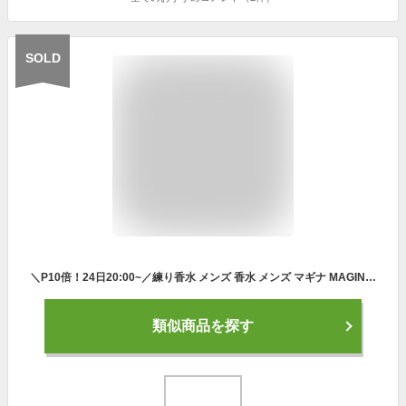
SOLD
＼P10倍！24日20:00~／練り香水 メンズ 香水 メンズ マギナ MAGINA フェロモン香水 男性用 モテ香水 フレグランス モテ 香水 メンズ 男性 ムスク いい香り 加齢臭 対策 プレゼント 男性 誕生日 SENSE WEAR センスウェア ベルガモット / シトラスアンバー 送料無料
類似商品を探す