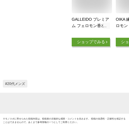
GALLEIDO プレミア
OIKA
ム フェロモン香水
ロモン
30ml メンズ用｜モテ
トティ
る香り オスモフェリ
イ 柑橘
ショップでみる
ショ
ン配合 ムスクの香り
り香水
香り長持ち
ィース
ロモン
フロー
ィー 
ティー
ユニセ
20代メンズ
母の日
チ 即日
プラ
※
モノスポ
に寄せられた投稿内容は、投稿者の主観的な感想・コメントを含みます。 投稿の信憑性・正確性を保証する
ことはできませんので、あくまで参考情報の一つとしてご利用ください。