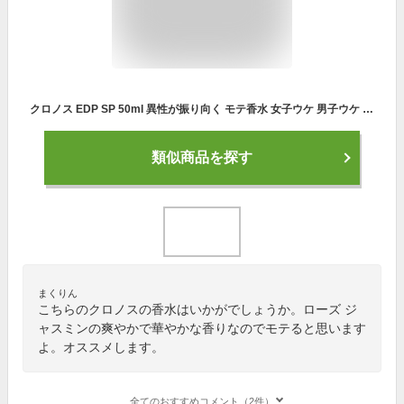
クロノス EDP SP 50ml 異性が振り向く モテ香水 女子ウケ 男子ウケ ユニセックス 香水 金木犀 メンズ レディース 男女兼用 男性 フェロモン ムスク ギフト 女性 誕生日 女友達 プレゼント 彼女 彼氏 ラッピング ローズ ジャスミン 香り
類似商品を探す
まくりん
こちらのクロノスの香水はいかがでしょうか。ローズ ジ
ャスミンの爽やかで華やかな香りなのでモテると思います
よ。オススメします。
全てのおすすめコメント（2件）