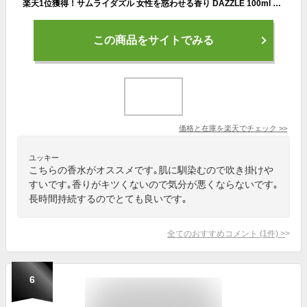
楽天1位獲得！サムライダズル 女性を惑わせる香り DAZZLE 100ml オードトワレ【送料無料】【EARTH】【サムライ メンズ香水 男性 モテ フェロモン】【人気 ブランド ギフト 誕生日 プレゼント】【ALAIN DELON アランドロン】【最大1000円offクーポン】
この商品をサイトでみる
価格と在庫を
楽天
でチェック
>>
ユッキー
こちらの香水がオススメです｡肌に馴染むので吹き掛けや
すいです｡香りがキツくないので気分が悪くならないです｡
長時間持続するのでとても良いです｡
全てのおすすめコメント
(
1
件)
>
6