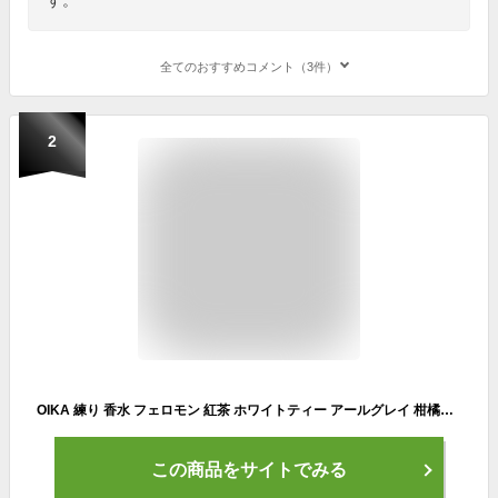
全てのおすすめコメント（3件）
2
OIKA 練り 香水 フェロモン 紅茶 ホワイトティー アールグレイ 柑橘系 ローズ 練り香水 ギフト レディース メンズ フェロモン香水 爽やか フローラル フルーティー 甘い ブラックティー プレゼント ユニセックス 父の日 母の日 お祝い ポーチ 即日 セール プチプラ
この商品をサイトでみる