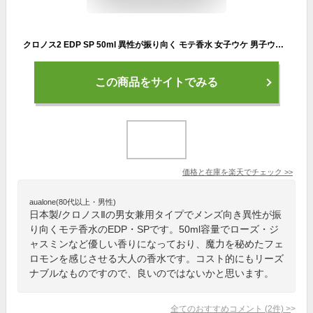
クロノス2 EDP SP 50ml 異性が振り向く モテ香水 女子ウケ 男子ウケ ユニセックス 香水 メンズ レディース 男女兼用 男性 フェロモン ムスク ギフト 女性 誕生日 プレゼント オシャレ 彼女 彼氏 ラッピング 香り ローズ ジャスミン オードパルファム スプレータイプ
この商品をサイトでみる
価格と在庫を
楽天
でチェック
>>
aualone(80代以上・男性)
日本製/クロノスⅡの男女兼用タイプでメンズ向き異性が振
り向くモテ香水のEDP・SPです。50ml容量でローズ・ジ
ャスミンなど優しい香りになっており、魔力を秘めたフェ
ロモンを感じさせる大人の香水です。コスト的にもリーズ
ナブルなものですので、良いのではないかと思います。
全てのおすすめコメント
(
2
件)
>