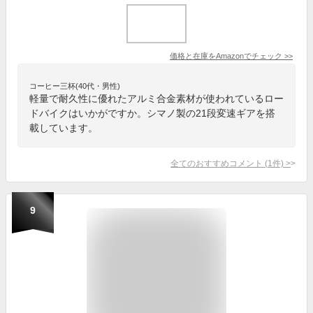
価格と在庫を
Amazon
でチェック
>>
コーヒー三杯(40代・男性)
軽量で耐久性に優れたアルミ合金素材が使われているロー
ドバイクはいかがですか。シマノ製の21段変速ギアを搭
載しています。
全てのおすすめコメント
(
1
件)
>
9