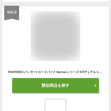
SOLD
PANTHER (パンサー) ロードバイク Nereusシリーズ STIデュアルコントロールレバー Sora 18段変速 超軽量異型オールアルミフレーム 700×25Cタイヤ 前後車輪スルーアクスル方式 油圧ワイヤー式ディスクブレーキ
類似商品を探す