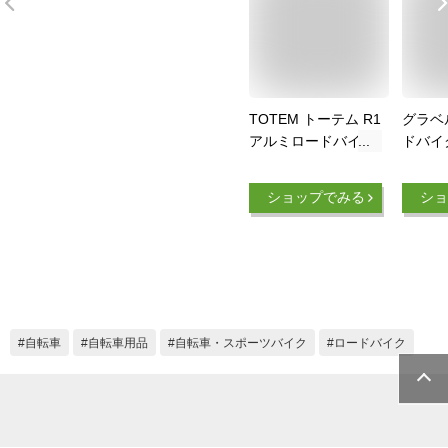
TOTEM トーテム R1
グラベ
アルミロードバイク
ドバイ
｜700×28C・16段変
マノ2
速・軽量モデル
カー直
ショップでみる
ショ
（2×8速）
チ相当 
700×
ミフレ
ディス
ノーバ
CANOV
014-D
自転車
自転車用品
自転車・スポーツバイク
ロードバイク