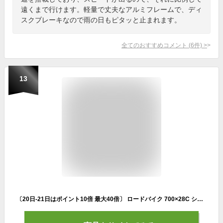
遠くまで行けます。軽量で丈夫なアルミフレームで、ディ
スクブレーキなので雨の日もピタッと止まれます。
全てのおすすめコメント
(
6
件)
>
13
〔20日-21日はポイント10倍 最大40倍〕 ロードバイク 700×28C シマノ14段変速搭載 初心者 女性 おすすめ 人気 スポーツ 自転車 自転車本体 車体 誕生日 通勤 通学 誕生日 ギフト 送料無料 〔700c〕