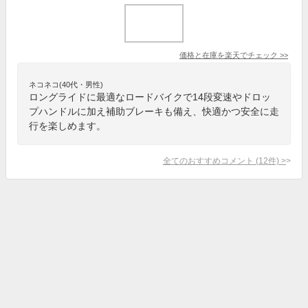
価格と在庫を
楽天
でチェック
>>
ネコネコ(40代・男性)
ロングライドに最適なロードバイクで14段変速やドロッ
プハンドルに加え補助ブレーキも備え、快適かつ安全に走
行を楽しめます。
全てのおすすめコメント
(
12
件)
>