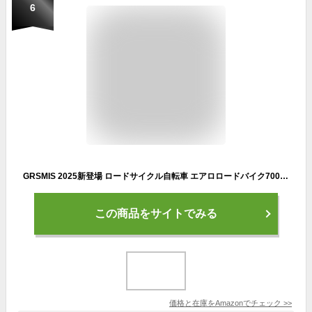
6
GRSMIS 2025新登場 ロードサイクル自転車 エアロロードバイク700C×28C防風競技24/27/30スピード ベンドハンドル ディスクロードバイクアルミ合金スピードレーシング 通勤 街乗り ロングライド 快適走る シティサイクルカーボンロード、男の子女の子初心者 誕生日プレゼント適応身長165cm以上 (27スピード,ブラック)
この商品をサイトでみる
価格と在庫を
Amazon
でチェック
>>