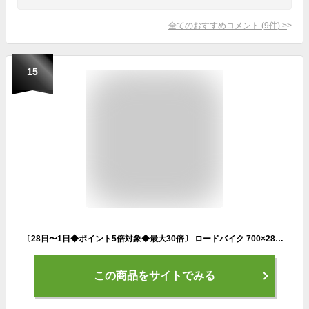
全てのおすすめコメント
(
9
件)
>
15
〔28日〜1日◆ポイント5倍対象◆最大30倍〕 ロードバイク 700×28C シマノ14段変速搭載 ドロップハンドル 補助ブレーキ付き 初心者 女性 自転車本体 スポーツ 誕生日 通勤 通学 ギフト 送料無料 〔GT100S〕
この商品をサイトでみる