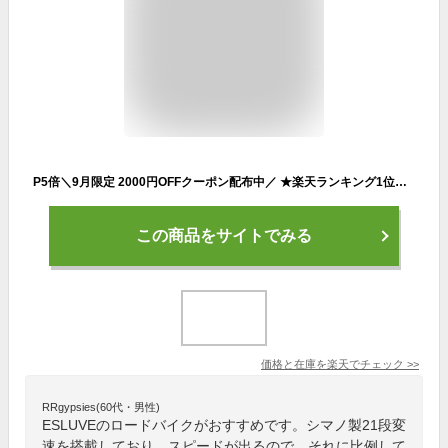
P5倍＼9月限定 2000円OFFクーポン配布中／ ★楽天ランキング1位★ ESLUVE ロードバイク シマノ 製 21段変速 軽量 シマノ 自転車 ドロップハンドル フラットハンドル スポーツ自転車 クロスバイク アウトドア 初心者 スポーツバイク 700*28C 通勤 通学 街乗り 入学 1年保証
この商品をサイトでみる
価格と在庫を
楽天
でチェック
>>
RRgypsies(60代・男性)
ESLUVEのロードバイクがおすすめです。シマノ製21段変
速を搭載しており、スピードが出るので、それに比例して