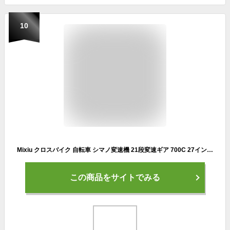
10
Mixiu クロスバイク 自転車 シマノ変速機 21段変速ギア 700C 27インチ相当 軽量 高炭素鋼フレーム クロスバイク 空気入れ付き、前後泥除け完備 ワイヤーロック ライト 反射板 マウンテンバイク 男女兼用 通勤 通学 旅行 街乗り サイクリング (グレー)
この商品をサイトでみる