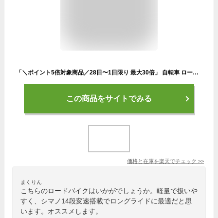
「＼ポイント5倍対象商品／28日〜1日限り 最大30倍」 自転車 ロードバイク 700×28c シマノ14段変速搭載 |自転車 シティサイクル 初心者 スポーツ 自転車本体 サイクリング 通勤 通学 ギフト 送料無料 「GT100S」
この商品をサイトでみる
価格と在庫を
楽天
でチェック
>>
まくりん
こちらのロードバイクはいかがでしょうか。軽量で扱いや
すく、シマノ14段変速搭載でロングライドに最適だと思
います。オススメします。