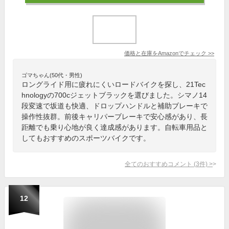
価格と在庫を
Amazon
でチェック
>>
ゴマちゃん(50代・男性)
ロングライド用に疲れにくいロードバイクを探し、21Tec
hnologyの700cジェットブラックを選びました。シマノ14
段変速で坂道も快適、ドロップハンドルと補助ブレーキで
操作性抜群。前後キャリパーブレーキで安心感があり、長
距離でも乗り心地が良く達成感があります。自転車用品と
してもおすすめのスポーツバイクです。
全てのおすすめコメント
(
3
件)
>
12