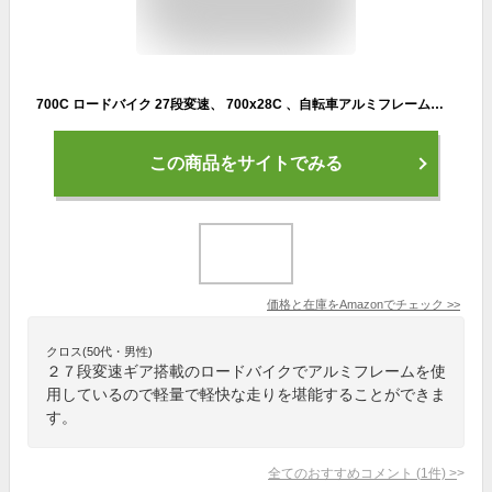
700C ロードバイク 27段変速、 700x28C 、自転車アルミフレーム、メカニカルディスクブレーキ、 ベンドハンハンドルバー、 ロードバイク ツーリング 、通勤 街乗り ロングライド 、85% 組み立
この商品をサイトでみる
価格と在庫を
Amazon
でチェック
>>
クロス(50代・男性)
２７段変速ギア搭載のロードバイクでアルミフレームを使
用しているので軽量で軽快な走りを堪能することができま
す。
全てのおすすめコメント
(
1
件)
>