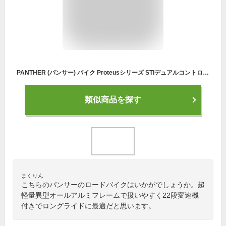
PANTHER (パンサー) バイク Proteusシリーズ STIデュアルコントロールレバー 105搭載 22段変速 超軽量異型オールアルミフレーム カーボンフォーク 700×25Cタイヤ 油圧ワイヤー式ディスクブレーキ ドロップハンドル
類似商品を探す
まくりん
こちらのパンサーのロードバイクはいかがでしょうか。超
軽量異型オールアルミフレームで扱いやすく22段変速機
付きでロングライドに最適だと思います。