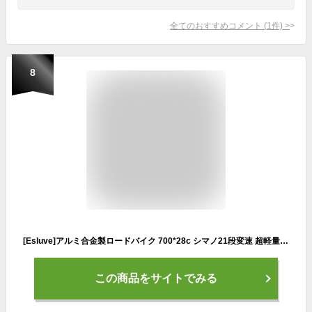
全てのおすすめコメント
(
1
件)
>
8
[Esluve]アルミ合金製ロードバイク 700*28c シマノ21段変速 超軽量異型アルミフレーム ドロップハンドル フラットハンドル 前後ディスクブレーキ 通勤 通学
この商品をサイトでみる