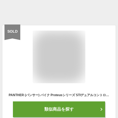
SOLD
PANTHER (パンサー) バイク Proteusシリーズ STIデュアルコントロールレバー 105搭載 22段変速 超軽量異型オールアルミフレーム カーボンフォーク 700×25Cタイヤ 油圧ワイヤー式ディスクブレーキ ドロップハンドル
類似商品を探す