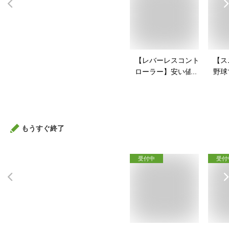
【レバーレスコント
【ス
ローラー】安い値段
野球
で買えるアケコンの
戦コ
おすすめを教えて！
すい
すす
もうすぐ終了
受付中
受付