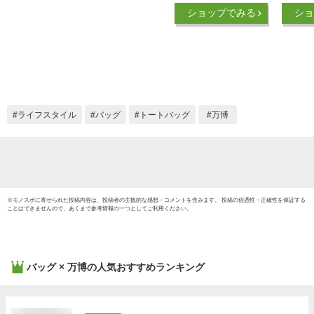
年版 / トート 大阪・
式 グッ
ショップでみる
ショ
関西万博 バッグ 大
ラクター
阪万博グッズ ミャク
バッグ
ミャク 万博グッズ
帆布 
ミャクミャク
ライフスタイル
バッグ
トートバッグ
万博
※
モノスポ
に寄せられた投稿内容は、投稿者の主観的な感想・コメントを含みます。 投稿の信憑性・正確性を保証する
ことはできませんので、あくまで参考情報の一つとしてご利用ください。
バッグ × 万博
の人気おすすめランキング