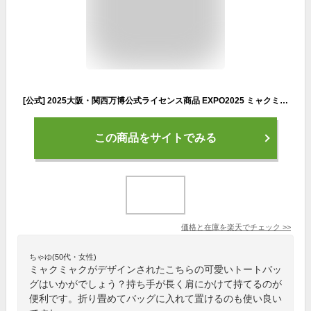
[公式] 2025大阪・関西万博公式ライセンス商品 EXPO2025 ミャクミャク モーダトートバッグ スクエア フェイス OB1071_OB1072 スモール・プラネット カッコイイ トート セカンドバッグ 手持ち鞄 サブバッグ
この商品をサイトでみる
価格と在庫を
楽天
でチェック
>>
ちゃゆ(50代・女性)
ミャクミャクがデザインされたこちらの可愛いトートバッ
グはいかがでしょう？持ち手が長く肩にかけて持てるのが
便利です。折り畳めてバッグに入れて置けるのも使い良い