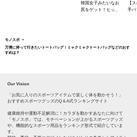
韓国女子みたいなお
【ス
尻をゲット！ヒップ
手パ
パッドのおすすめ
ース
は？
を教
モノスポ
万博に持って行きたいトートバッグ！ミャクミャクトートバッグなどのおす
すめは？
Our Vision
「お気に入りのスポーツアイテムで
楽しく体を動かそう！」
おすすめスポーツグッズのQ＆A式ランキングサイト
健康維持や運動不足解消に！カラダを動かすあなたに向けて
「モノスポ」では、モチベーションが上がるスポーツグッズ
や、機能的なスポーツ用品をランキング形式で紹介していま
す。