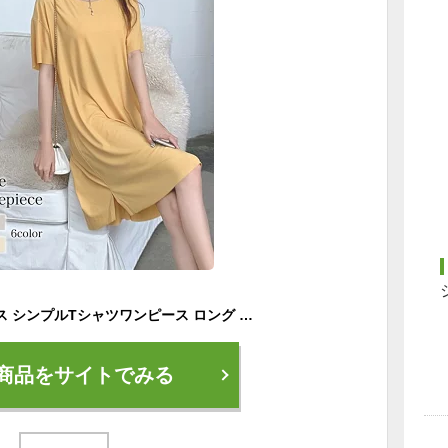
ワンピース レディース シンプルTシャツワンピース ロング 大人 人気 50代 春 スカート 40代 夏 20代 安い アウトドア 前開き 薄手 ブランド しっかり トップス ルームウェア 大きいサイズ おしゃれ パジャマ かわいい カジュアル きれいめ 韓国 ニット 半袖 Aライン
商品をサイトでみる