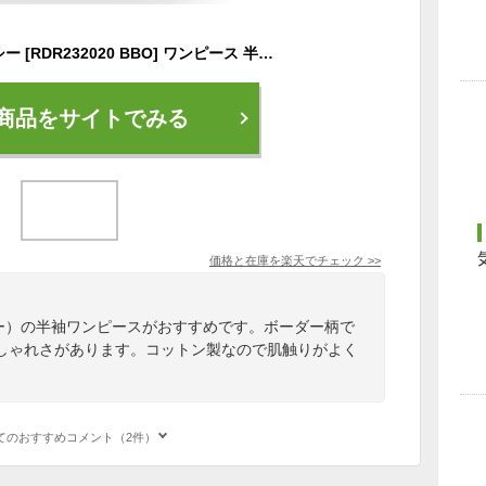
【RSL】ROXY ロキシー [RDR232020 BBO] ワンピース 半袖 23SU【SUNNY DAY DRESS】レディス レディース 女性用 コットン 綿 ボーダー◎日本サイズです。
商品をサイトでみる
価格と在庫を
楽天
でチェック
>>
シー）の半袖ワンピースがおすすめです。ボーダー柄で
しゃれさがあります。コットン製なので肌触りがよく
てのおすすめコメント（2件）