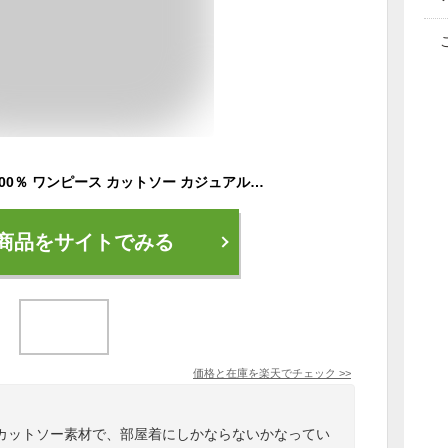
【大人気商品！】綿100％ ワンピース カットソー カジュアル 低身長 高身長 M L LL リネン コットン 半袖 5分袖 大人 春 夏 秋 ミセス ロングワンピース マキシワンピース シンプル フレアワンピース 大きいサイズ Aラインワンピース
商品をサイトでみる
価格と在庫を
楽天
でチェック
>>
カットソー素材で、部屋着にしかならないかなってい