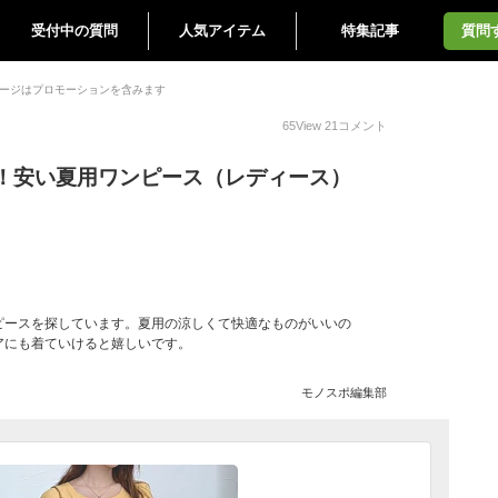
受付中の質問
人気アイテム
特集記事
質問
ージはプロモーションを含みます
65
View
21
コメント
！安い夏用ワンピース（レディース）
ピースを探しています。夏用の涼しくて快適なものがいいの
アにも着ていけると嬉しいです。
モノスポ編集部