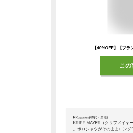
この
RRgypsies(60代・男性)
KRIFF MAYER（クリフメ
。ポロシャツがそのままロング