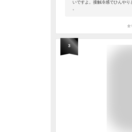
いですよ。接触冷感でひんやり
。
全
3