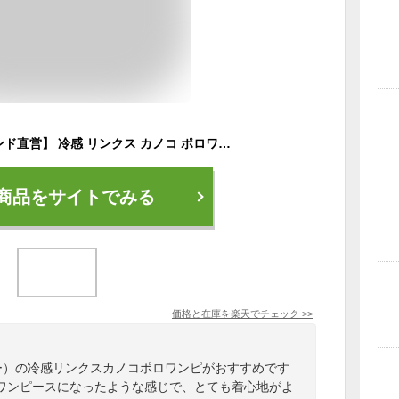
【40%OFF】【ブランド直営】 冷感 リンクス カノコ ポロワンピ レディース スカート ロングスカート ワンピース ポロ 春 夏 ロゴ スナップボタン カジュアル 伸縮性 接触冷感 ボーダー 無地 KRIFF MAYER LADYS クリフメイヤーレディース【2025SS】
商品をサイトでみる
価格と在庫を
楽天
でチェック
>>
イヤー）の冷感リンクスカノコポロワンピがおすすめです
ワンピースになったような感じで、とても着心地がよ