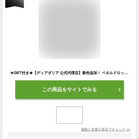
★GIFT付き★【ディアダリア 公式代理店】新色追加！ ペタルドロップリキッドブラッシャー dear dahlia Petal Drop Liquid Blush 韓国コスメ ベストセラー ブルーミングエディション リキッドチーク ディアダリア チーク 最強翌日配送 送料無料
この商品をサイトでみる
価格と在庫を
楽天
でチェック
>>