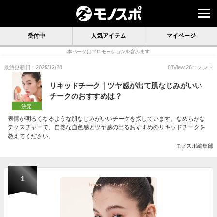
受付中
人気アイテム
マイページ
本ページはプロモーションを含みます
最終更新日：2025/12/28
88
View
26
コメント
リキッドチーク｜ツヤ感が出て肌なじみがいい
チークのおすすめは？
決定
表情が明るくなるような肌なじみがいいチークを探しています。なめらかな
テクスチャーで、自然な血色感とツヤ感の出るおすすめのリキッドチークを
教えてください。
モノスポ編集部
1