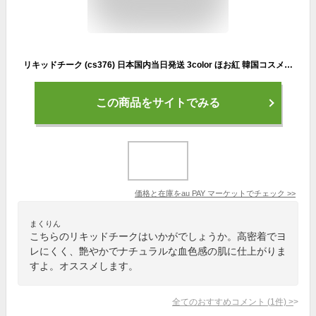
リキッドチーク (cs376) 日本国内当日発送 3color ほお紅 韓国コスメ カラーリキッド チーク 化粧品 ブラッシャー メイクアップ
この商品をサイトでみる
価格と在庫を
au PAY マーケット
でチェック
>>
まくりん
こちらのリキッドチークはいかがでしょうか。高密着でヨ
レにくく、艶やかでナチュラルな血色感の肌に仕上がりま
すよ。オススメします。
全てのおすすめコメント
(
1
件)
>