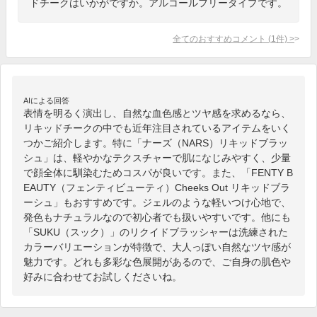
ドチークはいかがですか。アルコールフリータイプです。
全てのおすすめコメント
(
1
件)
>
AIによる回答
表情を明るく演出し、自然な血色感とツヤ感を求めるなら、
リキッドチークの中でも近年注目されているアイテムをいく
つかご紹介します。特に「ナーズ（NARS）リキッドブラッ
シュ」は、軽やかなテクスチャーで肌になじみやすく、少量
で顔全体に馴染むためコスパが良いです。また、「FENTY B
EAUTY（フェンティビューティ）Cheeks Out リキッドブラ
ーシュ」もおすすめです。ジェルのような軽いつけ心地で、
発色もナチュラルなので初心者でも扱いやすいです。他にも
「SUKU（スック）」のリクイドブラッシャーは洗練された
カラーバリエーションが特徴で、大人っぽい自然なツヤ感が
魅力です。どれも多彩な色展開があるので、ご自身の肌色や
好みに合わせてお試しくださいね。