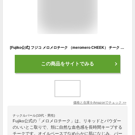
[Fujiko公式] フジコ メロメロチーク （meromero CHEEK） チーク リキッドパウダー ロングラスティング 長時間キープ オイルベース パール配合 ミニサイズ ピンクチーク (02メロメロピンク)
この商品をサイトでみる
価格と在庫を
Amazon
でチェック
>>
ナックルバール(10代・男性)
Fujiko公式の「メロメロチーク」は、リキッドとパウダー
のいいとこ取りで、頬に自然な血色感を長時間キープする
チークです。オイルベースでなめらかに肌になじみ、パー