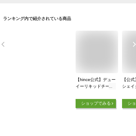
ランキング内で紹介されている商品
【hince公式】デュー
【公式
イーリキッドチーク
シェイ
/ チーク / コスメ / ヒ
ーク 
ンス / ツヤ
4色 
ショップでみる
ショ
ナチュ
ブラシ
ンポン
ース 
透明感