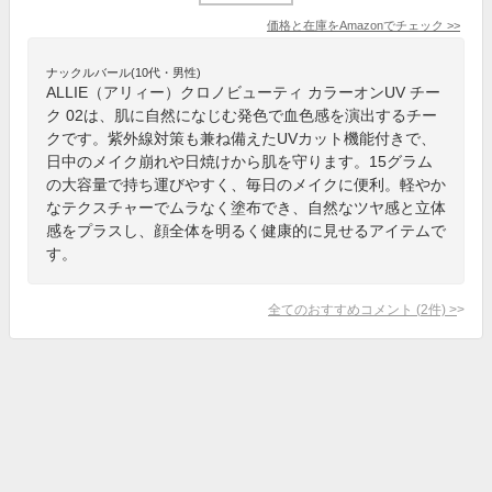
価格と在庫を
Amazon
でチェック
>>
ナックルバール(10代・男性)
ALLIE（アリィー）クロノビューティ カラーオンUV チー
ク 02は、肌に自然になじむ発色で血色感を演出するチー
クです。紫外線対策も兼ね備えたUVカット機能付きで、
日中のメイク崩れや日焼けから肌を守ります。15グラム
の大容量で持ち運びやすく、毎日のメイクに便利。軽やか
なテクスチャーでムラなく塗布でき、自然なツヤ感と立体
感をプラスし、顔全体を明るく健康的に見せるアイテムで
す。
全てのおすすめコメント
(
2
件)
>