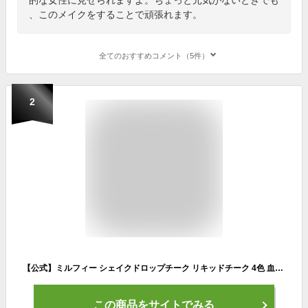
、このメイクをすることで頑張れます。
全てのおすすめコメント（5件）
2
【公式】ミルフィー シェイクドロップチーク リキッドチーク 4色 血色感 ふんわり ナチュラル スポンジブラシ 中顔面短縮ポンポン ブラッシュムース クリームチーク 透明感 多幸感 チーク イエベ ブルべ 高発色 人気 MilleFee
この商品をサイトでみる