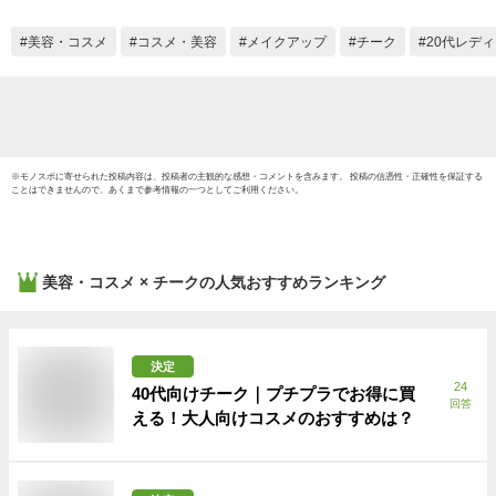
ク イエ
発色 人気
美容・コスメ
コスメ・美容
メイクアップ
チーク
20代レデ
※
モノスポ
に寄せられた投稿内容は、投稿者の主観的な感想・コメントを含みます。 投稿の信憑性・正確性を保証する
ことはできませんので、あくまで参考情報の一つとしてご利用ください。
美容・コスメ × チーク
の人気おすすめランキング
決定
24
40代向けチーク｜プチプラでお得に買
回答
える！大人向けコスメのおすすめは？