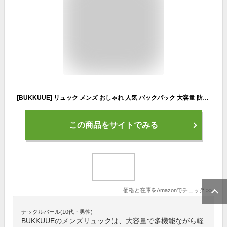
[BUKKUUE] リュック メンズ おしゃれ 人気 バックパック 大容量 防水 軽量 多機能 15.6インチPC ビジネスリュック アウトドア 通学 通勤 出張 旅行 りゅつく カジュアル 男女兼用 防災用品 災害対策 避難 黒
この商品をサイトでみる
価格と在庫を
Amazon
でチェック
>>
ナックルバール(10代・男性)
BUKKUUEのメンズリュックは、大容量で多機能ながら軽