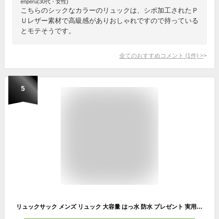
enperu(30代・女性)
こちらのシックなカラーのリュックは、シボ加工されたＰ
Ｕレザー素材で高級感がありおしゃれですので持っている
とモテそうです。
全てのおすすめコメント
(
1
件)
>
5
リュックサック メンズ リュック 大容量 はっ水 防水 プレゼント 実用的 PC収納 デイバッグ ビジネスリュック 通勤 通学 旅行 アウトドア 人気 軽量 シンプル 大学 塾バッグ バックパック メンズバッグ 撥水 ブラック 黒 A4 おしゃれ 鞄