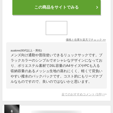
この商品をサイトでみる
価格と在庫を
楽天
でチェック
>>
aualone(80代以上・男性)
メンズ向け通勤や普段使いできるリュックサックです。ブ
ラックカラーのシンプルでオシャレなデザインになってお
り、ポリエステル素材で26L容量のA4サイズやPCも入る
収納容量のあるメッシュ生地の蒸れにくく、軽くて背負い
やすい撥水のバックパックです。コスト的にもリーズナブ
ルなものですので、良いのではないかと思います。
全てのおすすめコメント
(
1
件)
>
6