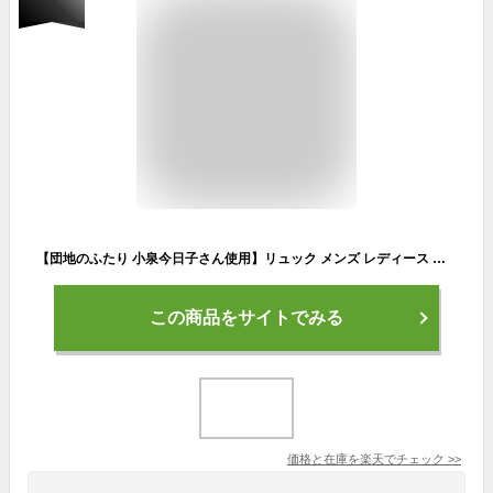
【団地のふたり 小泉今日子さん使用】リュック メンズ レディース ユニセックス カジュアル トラベル アウトドア 大容量 軽量 撥水 通勤 通学 A4 旅行 収納 ポケット 外ポケット シンプル おしゃれ かわいい 121001 グッシオ ベーシック グッシオイタリー
この商品をサイトでみる
価格と在庫を
楽天
でチェック
>>