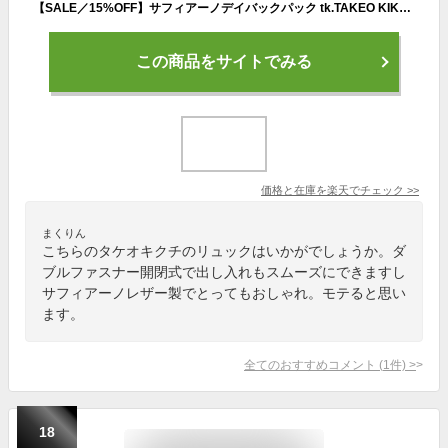
【SALE／15%OFF】サフィアーノデイバックパック tk.TAKEO KIKUCHI ティーケータケオキクチ バッグ リュック・バックパック ブルー ブラック【RBA_E】【送料無料】[Rakuten Fashion]
この商品をサイトでみる
価格と在庫を
楽天
でチェック
>>
まくりん
こちらのタケオキクチのリュックはいかがでしょうか。ダ
ブルファスナー開閉式で出し入れもスムーズにできますし
サフィアーノレザー製でとってもおしゃれ。モテると思い
ます。
全てのおすすめコメント
(
1
件)
>
18