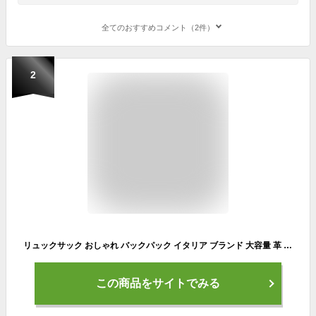
全てのおすすめコメント（2件）
2
リュックサック おしゃれ バックパック イタリア ブランド 大容量 革 リュック メンズ a4対応 撥水 軽量 PC レザー 高級 グッシオ ウォーモ ヴィンテージ風 ドラム型 デイリュック イタリア レザー ビジネスバッグ グッシオメンズ
この商品をサイトでみる