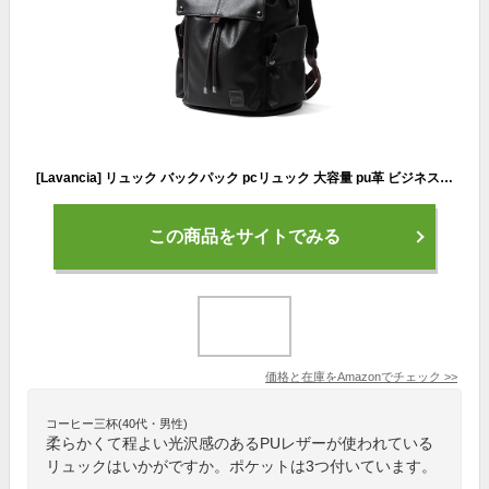
[Lavancia] リュック バックパック pcリュック 大容量 pu革 ビジネスリュック 旅行バッグ 15.6インチpc収納可能 防水 メンズ レディース 男女兼用 カジュアル 通勤 通学 出張 旅行 就活 (ブラック) 【正規品 】
この商品をサイトでみる
価格と在庫を
Amazon
でチェック
>>
コーヒー三杯(40代・男性)
柔らかくて程よい光沢感のあるPUレザーが使われている
リュックはいかがですか。ポケットは3つ付いています。