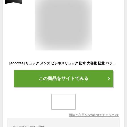
[ecoofee] リュック メンズ ビジネスリュック 防水 大容量 軽量 バックパック A4対応 ノートPC収納(15.6インチ) PCリュック 多機能 リュックサック りゅつく カジュアル 止水ファスナー 撥水加工 耐衝撃 通勤 出張 旅行 通学 人気 おしゃれ 黒
この商品をサイトでみる
価格と在庫を
Amazon
でチェック
>>
グラスマン(60代・男性)