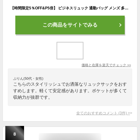
【時間限定5％OFF&P5倍】 ビジネスリュック 通勤バッグ メンズ 多機能 38L 大容量 防撥水 リュックサック バッグ リュック 機内持ち込み可能 9つポケット 頑丈 耐久性 軽い 通勤 通学 アウトドア ピクニック 旅行 2泊3日 出張 プライベート PCバッグ 防水 ビジネスマン
この商品をサイトでみる
価格と在庫を
楽天
でチェック
>>
ぷりん(50代・女性)
こちらのスタイリッシュでお洒落なリュックサックをおす
すめします。軽くて安定感があります。ポケットが多くて
収納力が抜群です。
全てのおすすめコメント
(
3
件)
>
8