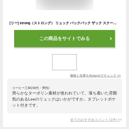
[リー] strong（ストロング） リュック バックパック ザック スクール A3対応 大容量 多機能 ターポリン メンズ レディース ３２L ゴールド 320-4920 L
この商品をサイトでみる
価格と在庫を
Amazon
でチェック
>>
コーヒー三杯(40代・男性)
滑らかなターポリン素材が使われていて、落ち着いた雰囲
気のあるLeeのリュックはいかがですか。タブレットポケ
ット付きです。
全てのおすすめコメント
(
1
件)
>