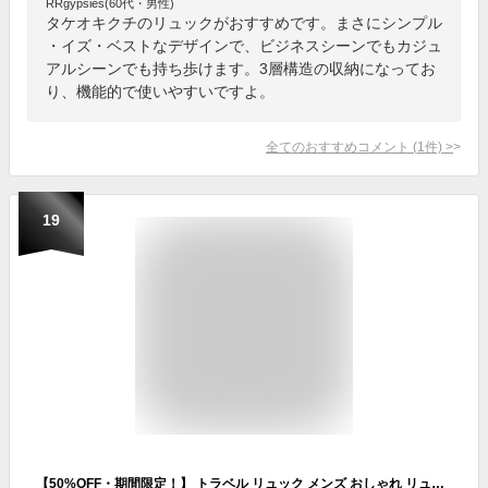
RRgypsies(60代・男性)
タケオキクチのリュックがおすすめです。まさにシンプル
・イズ・ベストなデザインで、ビジネスシーンでもカジュ
アルシーンでも持ち歩けます。3層構造の収納になってお
り、機能的で使いやすいですよ。
全てのおすすめコメント
(
1
件)
>
19
【50%OFF・期間限定！】 トラベル リュック メンズ おしゃれ リュックサック メンズリュック サック 海外旅行 大容量 大きめ A4 大人 バックパック 男性 かっこいい リュク 旅行 通学 通勤 リュクサック 出張 ビジネス ノートpc 軽量 大きい USBポート タブレット