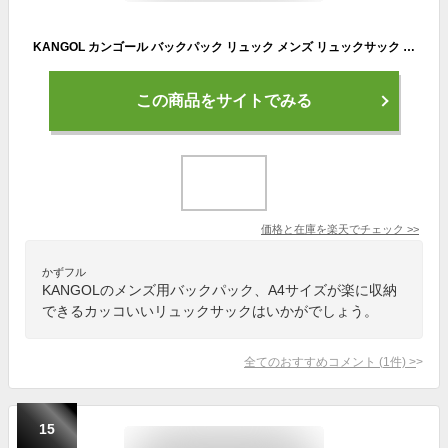
KANGOL カンゴール バックパック リュック メンズ リュックサック バッグ 黒 ブラック レザー シンプル きれいめ 大人 レディース A4サイズ 通勤 通学 学生 大人 おしゃれ かっこいい ブランド
この商品をサイトでみる
価格と在庫を
楽天
でチェック
>>
かずフル
KANGOLのメンズ用バックパック、A4サイズが楽に収納
できるカッコいいリュックサックはいかがでしょう。
全てのおすすめコメント
(
1
件)
>
15