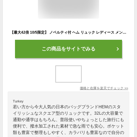
【最大42倍 10/5限定】 ノベルティ付 ヘム リュック レディース メンズ 通勤 大容量 大きめ HeM 軽量 おしゃれ 旅行 カジュアル 女子 男子 中学生 ボックス型 スクエア 32L B4 A4 撥水 PC リュックサック 学生 高校生 フェイヴ 39-718
この商品をサイトでみる
価格と在庫を
楽天
でチェック
>>
Turkey
若い方から今大人気の日本のバッグブランドHEMのスタ
イリッシュなスクエア型のリュックです。32Lの大容量で
通勤や通学はもちろん、普段使いやちょっとした旅行にも
便利で、撥水加工された素材で急な雨でも安心。ポケット
類も豊富で整理もしやすく、カラバリも豊富なので自分の