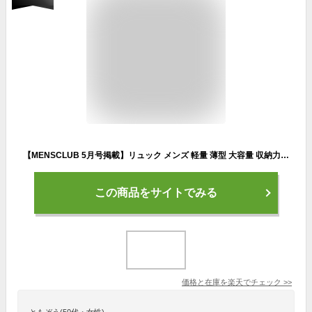
【MENSCLUB 5月号掲載】リュック メンズ 軽量 薄型 大容量 収納力 撥水 多機能 通勤 通学 出張 ビジネス PUレザー ビジネスリュック 2WAY バッグパック A4 14インチノートPC対応 50代 40代 30代 20代 レザーバッグ 198061 グッシオ
この商品をサイトでみる
価格と在庫を
楽天
でチェック
>>
ともぞう(50代・女性)