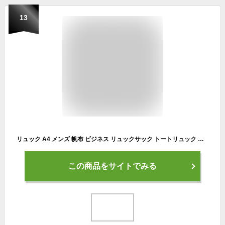
13
リュック A4 メンズ 帆布 ビジネス リュックサック トートリュック 大容量 軽量 通学 通勤カバン ビジネスバッグ スリム 四角 角型 薄型 縦型 ノートパソコン PC iPad 父の日 プレゼント 自転車 スクエアー キャンバス シンプル 無地 人気 30代 40代 50代 WOODYBELLY
この商品をサイトでみる