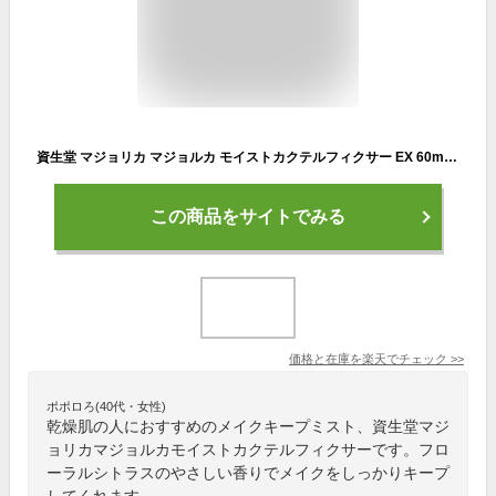
資生堂 マジョリカ マジョルカ モイストカクテルフィクサー EX 60ml メイクキープミスト 爽やかなフローラルシトラスの香り MAJOLICA MAJORCA スプレー・フィニッシングミスト [2828] メール便無料[A][TG100] キープミスト メイク固定
この商品をサイトでみる
価格と在庫を
楽天
でチェック
>>
ポポロろ(40代・女性)
乾燥肌の人におすすめのメイクキープミスト、資生堂マジ
ョリカマジョルカモイストカクテルフィクサーです。フロ
ーラルシトラスのやさしい香りでメイクをしっかりキープ
してくれます。