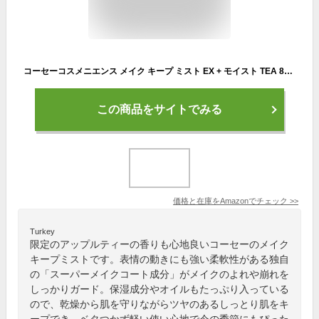
コーセーコスメニエンス メイク キープ ミスト EX + モイスト TEA 80mL 【25年発売】 アップルティーの香り しっとり ツヤ肌 化粧崩れ防止 ミスト 化粧水 ウォータープルーフ 皮脂プルーフ 皮脂くずれ防止 テカリ防止
この商品をサイトでみる
価格と在庫を
Amazon
でチェック
>>
Turkey
限定のアップルティーの香りも心地良いコーセーのメイク
キープミストです。表情の動きにも強い柔軟性がある独自
の「スーパーメイクコート成分」がメイクのよれや崩れを
しっかりガード。保湿成分やオイルもたっぷり入っている
ので、乾燥から肌を守りながらツヤのあるしっとり肌をキ
ープでき、ベタつかず軽い使い心地で今の季節にもぴった