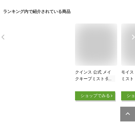
ランキング内で紹介されている商品
クインス 公式 メイ
モイス
クキープミスト 保湿
ミスト
フローラジェムミス
ープミ
ト 化粧崩れ防止 メ
ィック
ショップでみる
ショ
イク崩れ防止スプレ
イク崩
ー 敏感肌 乾燥肌 マ
防止 
スクにつかない 持ち
運び 機内持ち込み
ミニサイズ スプレー
ボトル アルコールフ