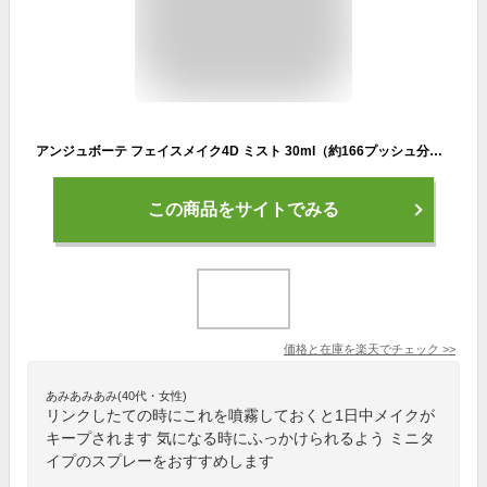
アンジュボーテ フェイスメイク4D ミスト 30ml（約166プッシュ分）保湿 引き締め 小顔 ハリ 潤い 乾燥 対策 予防 ケア スキンケア フェイシャルケア キープミスト フェイスミスト 美容専売 サロン専売
この商品をサイトでみる
価格と在庫を
楽天
でチェック
>>
あみあみあみ(40代・女性)
リンクしたての時にこれを噴霧しておくと1日中メイクが
キープされます 気になる時にふっかけられるよう ミニタ
イプのスプレーをおすすめします