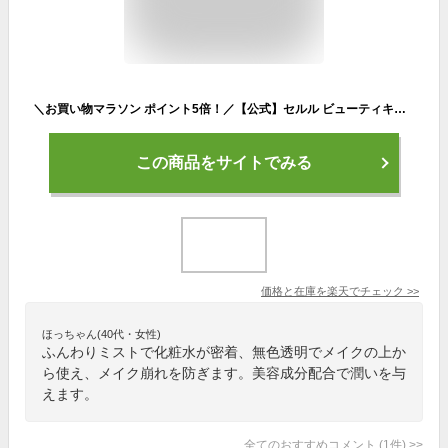
＼お買い物マラソン ポイント5倍！／【公式】セルル ビューティキープ プレミア(55ml) ceruru.b メイクキープミスト 化粧崩れ防止 スプレー 化粧ミスト 化粧キープミスト 化粧スプレー 保湿スプレー 化粧の上から 化粧水ミスト メイク仕上げミスト メイクの上から保湿ミスト
この商品をサイトでみる
価格と在庫を
楽天
でチェック
>>
ほっちゃん(40代・女性)
ふんわりミストで化粧水が密着、無色透明でメイクの上か
ら使え、メイク崩れを防ぎます。美容成分配合で潤いを与
えます。
全てのおすすめコメント
(
1
件)
>