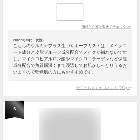
価格と在庫を
楽天
でチェック
>>
enperu(30代・女性)
こちらのウルミナプラス生つやキープミストは、メイクコ
ート成分と皮脂プルーフ成分配合でメイクが崩れないです
し、マイクロヒアルロン酸やマイクロコラーゲンなど保湿
成分配合で角質層深くまで浸透してお肌がしっとりうるお
いますので乾燥肌の方にもおすすめです。
全てのおすすめコメント
(
2
件)
>
6