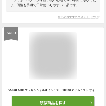
り。価格も手頃で日常使いしやすい一品です。
全てのおすすめコメント
(
2
件)
>
SOLD
SAKULABO エッセンシャルオイルミスト 100ml オイルミスト オイル入り ミスト 保湿ミスト 川上桃子さん監修 美容ミスト ファインミスト 美容成分 紫外線対策 UVケア 保湿 ハリ ツヤ 肌 コスメ メイク キープミスト ミスト化粧水 仕上げ ギンザボーテ ginzabeaute sss
類似商品を探す