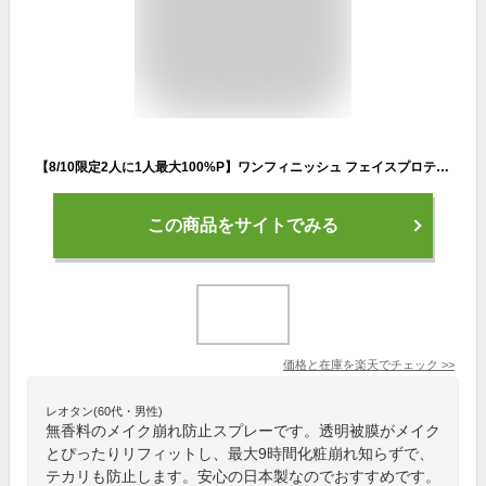
【8/10限定2人に1人最大100%P】ワンフィニッシュ フェイスプロテクト EX 無香料 フェイスミスト 化粧カバー メイクキープスプレー メイクキープミスト メイクミスト 化粧崩れ防止 フェイスプロテクトスプレー テカリ防止 保湿 フィックススプレー
この商品をサイトでみる
価格と在庫を
楽天
でチェック
>>
レオタン(60代・男性)
無香料のメイク崩れ防止スプレーです。透明被膜がメイク
とぴったりリフィットし、最大9時間化粧崩れ知らずで、
テカリも防止します。安心の日本製なのでおすすめです。