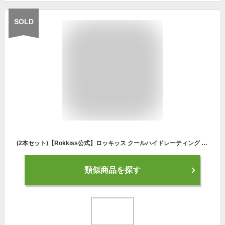
SOLD
(2本セット)【Rokkiss公式】ロッキッス クールハイドレーティング フィクサーミスト 100ml メイクフィクサー キープミスト 保湿 ひんやり クール感 持続力 乾燥肌 敏感肌 低刺激 メイク仕上げ うるおい 美容ミスト メイク崩れ防止 透明感
類似商品を探す