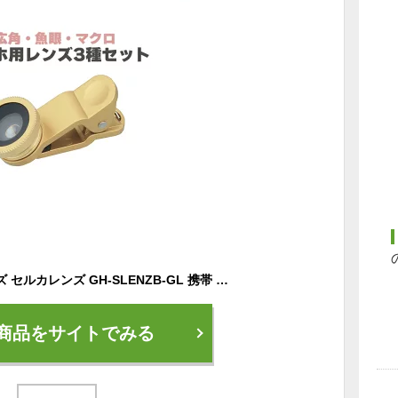
スマホ用 超広角レンズ セルカレンズ GH-SLENZB-GL 携帯 自撮り インスタ カメラ 写真 広角レンズ ワイド スマートフォン 自撮り 風景撮影 集合写真 iphone ipad xperia android PR01 グリーンハウス
商品をサイトでみる