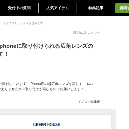
受付中の質問
人気アイテム
特集記事
質問
ージはプロモーションを含みます
85
View
24
コメント
phoneに取り付けられる広角レンズの
て！
eで撮影しています！iPhone用の超広角レンズを探しているの
はありませんか？取り付けが楽なものでお願いします！
モノスポ編集部