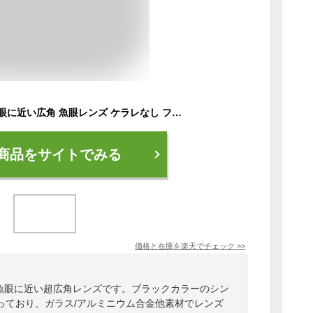
超広角レンズ 170°魚眼に近い広角 魚眼レンズ ケラレなし フィッシュアイレンズ セルカレンズ 黒フチなし ガラスレンズ アンドロイド ギャラクシー iPhone12 iPhone13 iPhone14 SE
商品をサイトでみる
価格と在庫を
楽天
でチェック
>>
0度魚眼に近い超広角レンズです。ブラックカラーのシン
っており、ガラス/アルミニウム合金他素材でレンズ