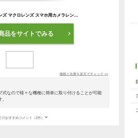
セルカレンズ 広角レンズ マクロレンズ スマホ用カメラレンズ 魚眼 クリップ 3点セット iPhone android 多機種対応 自撮り インスタ 安い 激安 LUPIS ルピス
商品をサイトでみる
価格と在庫を
楽天
でチェック
>>
プ式なので様々な機種に簡単に取り付けることが可能
す。
てのおすすめコメント（2件）