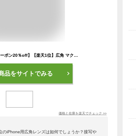
【先着100名様限定クーポン20％off】【楽天1位】広角 マクロ アイフォン iPhone インスタ ケラレ 接写レンズ レンズセット レンズカバー スマートフォン用カメラレンズ 12.5倍レンズ スマホカメラレンズ 広角レンズ 広範囲撮影 マクロレンズ Lens 顕微鏡
商品をサイトでみる
価格と在庫を
楽天
でチェック
>>
のiPhone用広角レンズは如何でしょうか？接写や