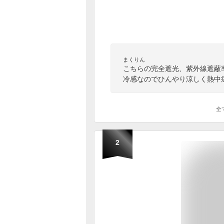
まくりん
こちらの完全遮光、紫外線遮蔽率
冷感なのでひんやり涼しく熱中
全
2