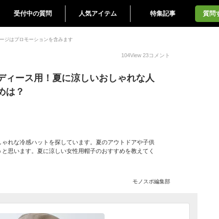
受付中の質問
人気アイテム
特集記事
質問
ージはプロモーションを含みます
104
View
23
コメント
ディース用！夏に涼しいおしゃれな人
めは？
しゃれな冷感ハットを探しています。夏のアウトドアや子供
うと思います。夏に涼しい女性用帽子のおすすめを教えてく
モノスポ編集部