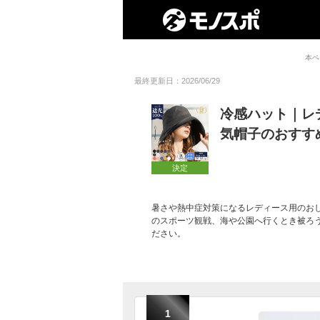
本ペ
最終更新日：2026/06/29
冷感ハット｜レ
気帽子のおすす
決定
暑さや熱中症対策になるレディース用のお
のスポーツ観戦、海や公園へ行くとき被ろ
ださい。
1