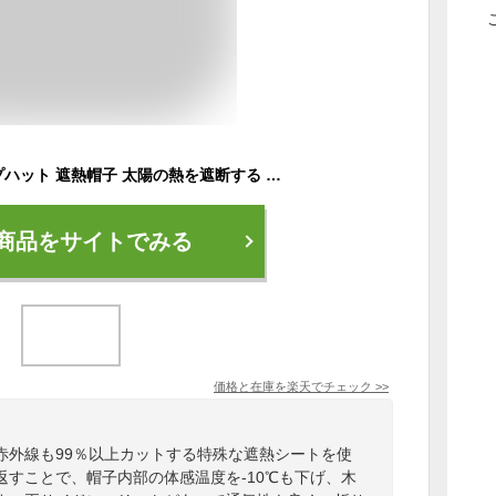
コカゲルエッジアップハット 遮熱帽子 太陽の熱を遮断する 帽子 レディース 日よけ 熱中症対策 涼しい帽子 近赤外線 UV カット 遮熱素材 折りたためる コンパクト 手洗い 通気性【メール便送料無料】コカゲル エッジアップハット
商品をサイトでみる
価格と在庫を
楽天
でチェック
>>
赤外線も99％以上カットする特殊な遮熱シートを使
すことで、帽子内部の体感温度を-10℃も下げ、木