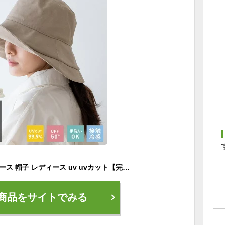
つば広 ハット レディース 帽子 レディース uv uvカット【完全遮光100％/紫外線遮蔽率99.9%以上/UPF50+/接触冷感】軽量 大きめ 深め あご紐付き 手洗いOK 混麻 UV対策 紫外線対策 uvハット フェス vnsh-748z【メール便】
商品をサイトでみる