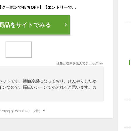
8/12 0:00-8/23 9:59【クーポンで48％OFF】【エントリーで最大P10倍 対象商品】帽子 レディース 大きいサイズ 完全遮光 遮光100% UVカット バケットハット バケハ かぶーる日傘 接触冷感 夏 涼しい 春夏 母の日 プレゼント 56-63cm 【綿バケットハット】 gim
商品をサイトでみる
価格と在庫を
楽天
でチェック
>>
ハットです。接触冷感になっており、ひんやりしたか
インなので、幅広いシーンでかぶれると思います。カ
。
てのおすすめコメント（2件）