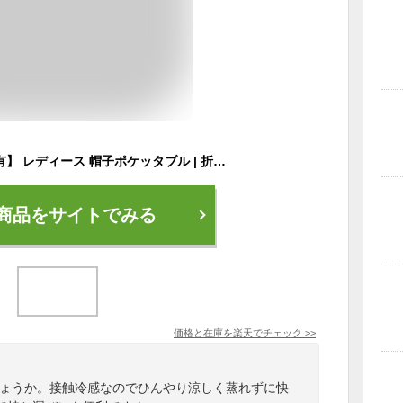
【50％OFFクーポン有】 レディース 帽子ポケッタブル | 折りたたみ UVハット UVケア あごひも 大きいサイズ ハット 自転車 紫外線 接触冷感 つば広 サイズ調整 ひんやり 日よけ あご紐 プレゼント レディース帽子 UVカット 紫外線対策 帽子 日焼け防止 紐付き コンパクト
商品をサイトでみる
価格と在庫を
楽天
でチェック
>>
しょうか。接触冷感なのでひんやり涼しく蒸れずに快