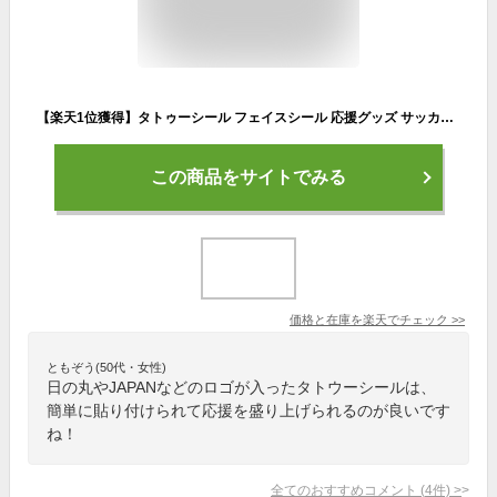
【楽天1位獲得】タトゥーシール フェイスシール 応援グッズ サッカー フェイスペイント｜ワールドカップ フェイスステッカー タトゥーステッカー 日の丸 日本代表 ジャパン シールペイント ボディシール ボディーペイント 1000円 ぽっきり WBC 2023 バレーボール ラグビー
この商品をサイトでみる
価格と在庫を
楽天
でチェック
>>
ともぞう(50代・女性)
日の丸やJAPANなどのロゴが入ったタトウーシールは、
簡単に貼り付けられて応援を盛り上げられるのが良いです
ね！
全てのおすすめコメント
(
4
件)
>