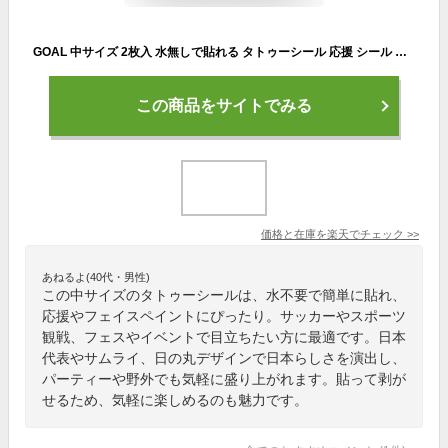
GOAL 中サイズ 2枚入 水無しで貼れる タトゥーシール 応援 シール フェイスシール フェイスペイント サッカー soccer サムライ ブルー 日本 フェス イベント スポーツ 観戦 野外 応援 パーティー 顔 日の丸 日本代表 カウントダウン 【メール便送料無料】
この商品をサイトでみる
価格と在庫を
楽天
でチェック
>>
あねるよ(40代・男性)
この中サイズのタトゥーシールは、水不要で簡単に貼れ、
応援やフェイスペイントにぴったり。サッカーやスポーツ
観戦、フェスやイベントで目立ちたい方に最適です。日本
代表やサムライ、日の丸デザインで日本らしさを演出し、
パーティーや野外でも気軽に盛り上がれます。貼って剥が
せるため、気軽に楽しめるのも魅力です。