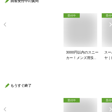
回答受付中の質問
受付中
受付
3000円以内のスニー
スー
カー！メンズ用安い
ヤ｜
スニーカーのおすす
イク
めは？
すす
もうすぐ終了
受付中
受付