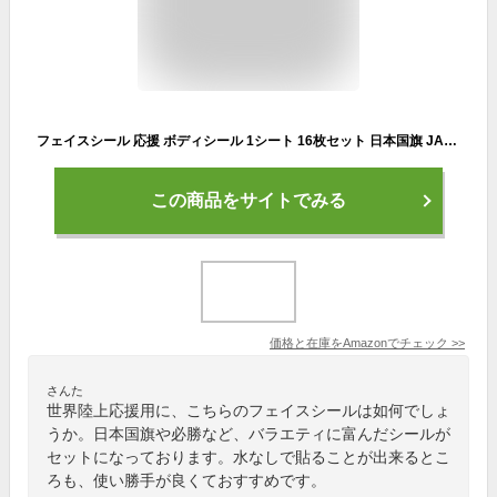
フェイスシール 応援 ボディシール 1シート 16枚セット 日本国旗 JAPAN スポーツ観戦用 ボディペイント風 タトゥーシール風 NYANDELMO ND-0227-R02-1sheet
この商品をサイトでみる
価格と在庫を
Amazon
でチェック
>>
さんた
世界陸上応援用に、こちらのフェイスシールは如何でしょ
うか。日本国旗や必勝など、バラエティに富んだシールが
セットになっております。水なしで貼ることが出来るとこ
ろも、使い勝手が良くておすすめです。