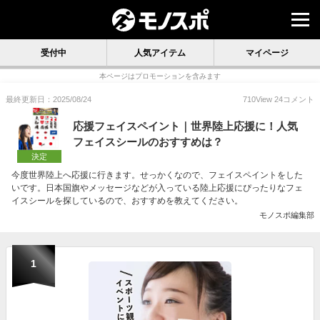
受付中
人気アイテム
マイページ
本ページはプロモーションを含みます
最終更新日：2025/08/24
710
View
24
コメント
応援フェイスペイント｜世界陸上応援に！人気
フェイスシールのおすすめは？
決定
今度世界陸上へ応援に行きます。せっかくなので、フェイスペイントをした
いです。日本国旗やメッセージなどが入っている陸上応援にぴったりなフェ
イスシールを探しているので、おすすめを教えてください。
モノスポ編集部
1