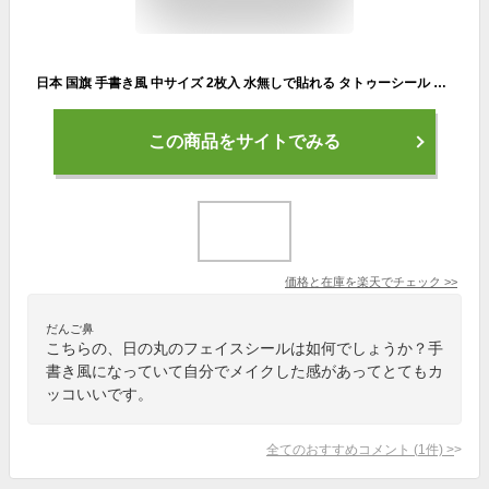
日本 国旗 手書き風 中サイズ 2枚入 水無しで貼れる タトゥーシール 応援 シール フェイスシール フェイスペイント スポーツ サッカー ラグビー 野球 バレー バスケ フェス イベント 観戦 野外 パーティー 顔 日の丸 日本代表 カウントダウン 【メール便送料無料】
この商品をサイトでみる
価格と在庫を
楽天
でチェック
>>
だんご鼻
こちらの、日の丸のフェイスシールは如何でしょうか？手
書き風になっていて自分でメイクした感があってとてもカ
ッコいいです。
全てのおすすめコメント
(
1
件)
>