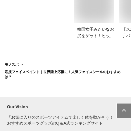
韓国女子みたいなお
【ス
尻をゲット！ヒップ
手パ
パッドのおすすめ
ース
は？
を教
モノスポ
応援フェイスペイント｜世界陸上応援に！人気フェイスシールのおすすめ
は？
Our Vision
「お気に入りのスポーツアイテムで
楽しく体を動かそう！」
おすすめスポーツグッズのQ＆A式ランキングサイト