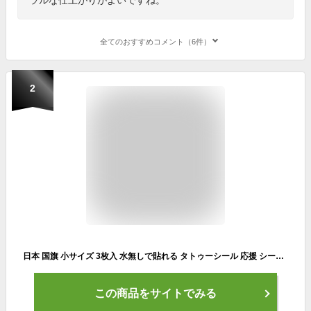
全てのおすすめコメント（6件）
2
日本 国旗 小サイズ 3枚入 水無しで貼れる タトゥーシール 応援 シール フェイスシール フェイスペイント スポーツ サッカー ラグビー 柔道 野球 バレー バスケ 水泳 フェス イベント 観戦 野外 応援 パーティー 顔 日の丸 日本代表 カウントダウン 【メール便送料無料】
この商品をサイトでみる