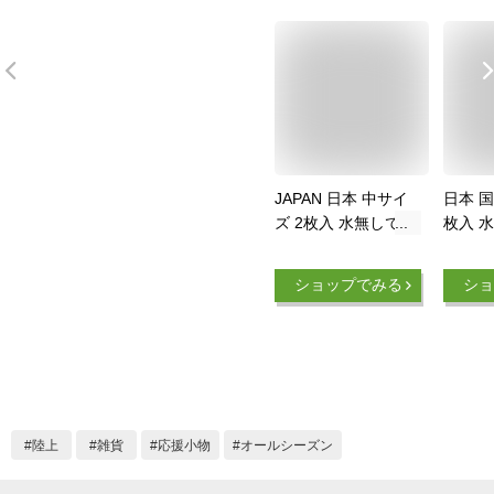
JAPAN 日本 中サイ
日本 国
ズ 2枚入 水無しで貼
枚入 
れる タトゥーシール
タトゥ
応援 シール フェイ
シール
ショップでみる
ショ
スシール フェイスペ
ル フ
イント サッカー
スポー
soccer サムライ ブ
ラグビ
ルー フェス イベン
バレー
ト スポーツ 観戦 野
フェス
外 応援 パーティー
戦 野外
顔 日の丸 日本代表
ィー 顔
陸上
雑貨
応援小物
オールシーズン
カウントダウン 【メ
代表 
ール便送料無料】
【メー