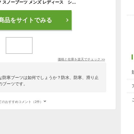
防寒シューズ ブーツ スノーブーツ メンズ レディース ショート ロングブーツ 裏起毛 冬 おしゃれ カジュアルシューズ ボア スキーシューズ 釣り 防寒靴 防寒 防滑 保温 暖かい靴 男性 女性 軽量 歩きやすい 痛くない 滑りとめ レッド おおきいサイズ 男女兼用
商品をサイトでみる
価格と在庫を
楽天
でチェック
>>
な防寒ブーツは如何でしょうか？防水、防寒、滑り止
のブーツです。
てのおすすめコメント（2件）