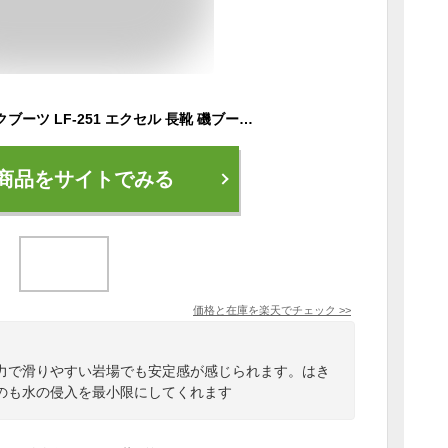
クロロプレン スパイクブーツ LF-251 エクセル 長靴 磯ブーツ 磯靴 漁業 釣り フィッシングブーツ 磯長靴 雪道 農作業 雪かき 防水 防寒 ネオプレン ネオプレーン クロロプレーン ss9
商品をサイトでみる
価格と在庫を
楽天
でチェック
>>
力で滑りやすい岩場でも安定感が感じられます。はき
のも水の侵入を最小限にしてくれます