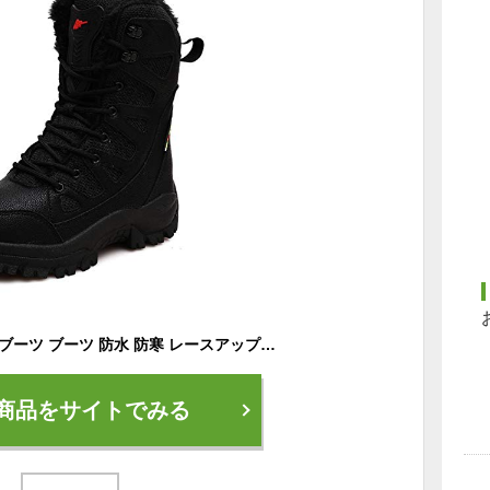
[IJGE] メンズ スノーブーツ ブーツ 防水 防寒 レースアップブーツ 軽量 雪靴 冬用ブーツ カジュアルシューズ ショートブーツ 23.5cm スノーシューズ ワークブーツ あったかい 防滑 アウトドア カジュアル 釣り お出かけ ブラックボア付き 雪道 普段用
商品をサイトでみる