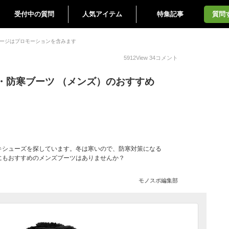
受付中の質問
人気アイテム
特集記事
質問
ージはプロモーションを含みます
5912
View
34
コメント
・防寒ブーツ （メンズ）のおすすめ
キシューズを探しています。冬は寒いので、防寒対策になる
にもおすすめのメンズブーツはありませんか？
モノスポ編集部