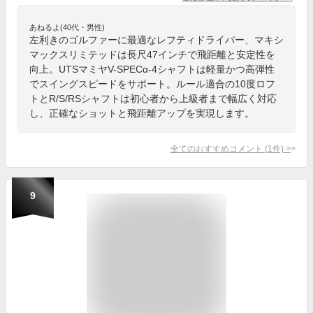
あねるよ(40代・男性)
左利きのゴルファーに最適なレフティドライバー、マキシ
マックスリミテッドは長尺47インチで飛距離と安定性を
向上。UTSマミヤV-SPECα-4シャフトは軽量かつ高弾性
でスイングスピードをサポート。ルール適合の10度ロフ
トとR/S/RSシャフトは初心者から上級者まで幅広く対応
し、正確なショットと飛距離アップを実現します。
全てのおすすめコメント
(
1
件)
>
9