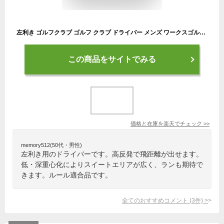
左利き ゴルフクラブ ゴルフ クラブ ドライバー メンズ ワークスゴルフ レフティ ルール適合 マキシマックス ブラックシリーズ2 標準カーボンシャフト仕様 10度 R / S
この商品をサイトでみる
価格と在庫を
楽天
でチェック
>>
memory512(50代・男性)
左利き用のドライバーです。高反発で飛距離が出せます。
低・深重心化によりスイートエリアが広く、ランも期待で
きます。ルール適合品です。
全てのおすすめコメント
(
3
件)
>