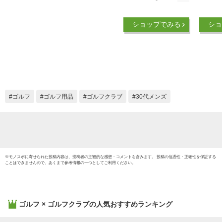
クラブ ゴルフ ドラ
イバー
イバー クラブ 46イ
ンズ 
ショップでみる
ショ
ンチ マキシマックス
44イン
リミテッド2 ワーク
ル適合
テック飛匠シャフト
ス ブ
仕様 ワークスゴルフ
II ワ
シャフト
10.5度 
ゴルフ
ゴルフ用品
ゴルフクラブ
30代メンズ
※
モノスポ
に寄せられた投稿内容は、投稿者の主観的な感想・コメントを含みます。 投稿の信憑性・正確性を保証する
ことはできませんので、あくまで参考情報の一つとしてご利用ください。
ゴルフ × ゴルフクラブ
の人気おすすめランキング