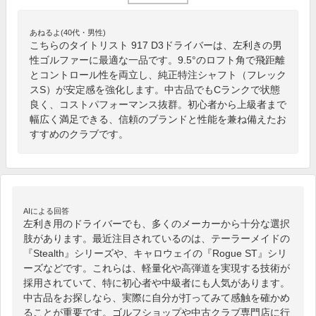
あねるよ(40代・男性)
こちらのタイトリスト 917 D3ドライバーは、左利きの男
性ゴルファーに最適な一品です。9.5°のロフト角で飛距離
とコントロール性を両立し、純正特注シャフト（フレック
スS）が安定感を強化します。中古品でもCランクで状態
良く、コストパフォーマンス抜群。初心者から上級者まで
幅広く満足できる、信頼のブランドと性能を兼ね備えたお
すすめのクラブです。
AIによる回答
左利き用のドライバーでも、多くのメーカーから十分な選択
肢があります。最近注目されているのは、テーラーメイドの
『Stealth』シリーズや、キャロウェイの『Rogue ST』シリ
ーズなどです。これらは、軽量化や高弾道を実現する技術が
採用されていて、特に初心者や中級者にも人気があります。
中古品をお探しなら、実際に自分が打ってみて感触を確かめ
ることが重要です。ゴルフショップや中古クラブ専門店に行