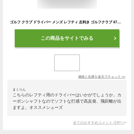
ゴルフ クラブ ドライバー メンズ レフティ 左利き ゴルフクラブ 47インチ 長尺 高反発 マキシマックスリミテッド2 プレミア 標準カーボンシャフト仕様 10度 R / S
この商品をサイトでみる
価格と在庫を
楽天
でチェック
>>
まくりん
こちらのレフティ用のドライバーはいかがでしょうか。カ
ーボンシャフトなのでソフトな打感で高反発、飛距離が出
ますよ。オススメシューズ
全てのおすすめコメント
(
2
件)
>