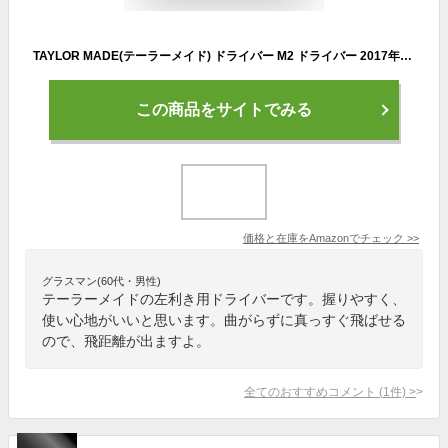
TAYLOR MADE(テーラーメイド) ドライバー M2 ドライバー 2017年モデル レフティー用 TM1-217 メンズ B1880909 左利き用 ロフト角:9.5度 番手:W#1 フレックス:S
この商品をサイトでみる
価格と在庫を
Amazon
でチェック
>>
グラスマン(60代・男性)
テーラーメイドの左利き用ドライバーです。握りやすく、
使い心地がいいと思います。曲がらずに真っすぐ飛ばせる
ので、飛距離が出ますよ。
全てのおすすめコメント
(
1
件)
>