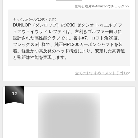
価格と在庫を
Amazon
でチェック
>>
ナックルバール(10代・男性)
DUNLOP（ダンロップ）のXXIO ゼクシオ トゥエルブ フ
ェアウェイウッド レフティは、左利きゴルファー向けに
設計された高性能クラブです。番手#7、ロフト角20度、
フレックスS仕様で、純正MP1200カーボンシャフトを装
着。軽量かつ高反発のヘッド構造により、安定した高弾道
と飛距離性能を実現します。
全てのおすすめコメント
(
1
件)
>
12