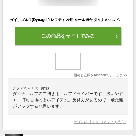
ダイナゴルフ(Dynagolf) レフティ 左用 ルール適合 ダイナミクスドライバー ＵSＴマミヤ V-Spec α-4シャフト仕様 10度 SR
この商品をサイトでみる
価格と在庫を
Amazon
でチェック
>>
グラスマン(60代・男性)
ダイナゴルフの左利き用ゴルフドライバーです。扱いやす
く、打ち心地のよいアイテム。反発力があるので、飛距離
がアップすると思います。
全てのおすすめコメント
(
1
件)
>