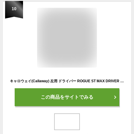
10
キャロウェイ(Callaway) 左用 ドライバー ROGUE ST MAX DRIVER (10.5度, VENTUS 5 for Callaway, SR, 45.5インチ, D3, 中調子) メンズ ブラック
この商品をサイトでみる