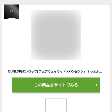
11
DUNLOP(ダンロップ) フェアウェイウッド XXIO ゼクシオ トゥエルブ フェアウェイウッド レフティ 【カタログ純正シャフト装着モデル】 MP1200 シャフト カーボン メンズ 左 ロフト角:20度番手:#7 フレックス:S
この商品をサイトでみる