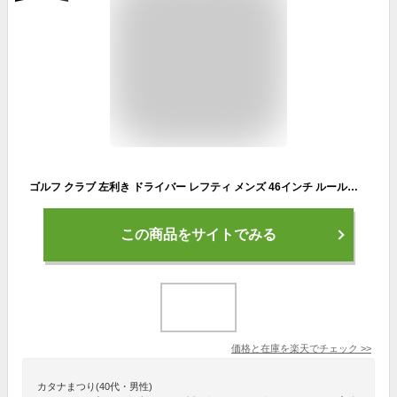
ゴルフ クラブ 左利き ドライバー レフティ メンズ 46インチ ルール適合 ダイナミクス USTマミヤ V-spec α-4シャフト仕様 10度 R / SR / S
この商品をサイトでみる
価格と在庫を
楽天
でチェック
>>
カタナまつり(40代・男性)