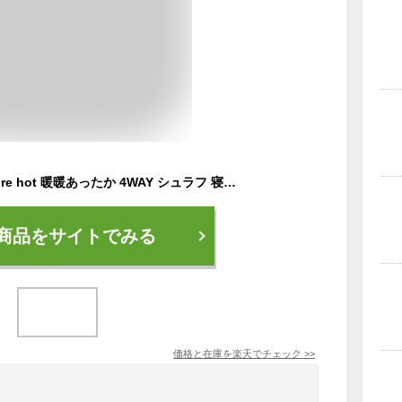
【選ぶ景品付き】 more hot 暖暖あったか 4WAY シュラフ 寝袋 毛布 着る毛布 クッション ブランケット 掛け布団 スリーピングバッグ 蓄熱保温寝袋 段段あったか 保温ねぶくろ 蓄熱 非常用 防寒 寒さ対策 アウトドア 車中泊 だんだんあったか寝袋 あったか布団
商品をサイトでみる
価格と在庫を
楽天
でチェック
>>