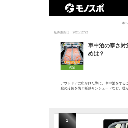
本ペ
最終更新日：2025/12/22
車中泊の寒さ対
めは？
決定
アウトドアに出かけた際に、車中泊をする
窓の冷気を防ぐ断熱サンシェードなど、暖
1