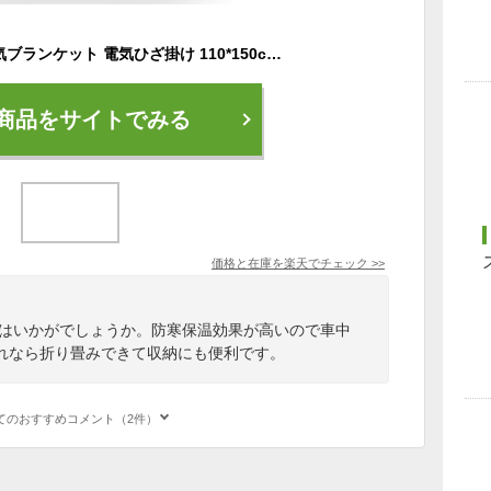
＼1年保証／ 車用 電気ブランケット 電気ひざ掛け 110*150cm 車载12V電気毛布 車用加熱毛布 車用電気ブランケット 防寒保温 暖かい ホットヒーター毛布 ひざ掛け 肩掛け冬用 温か あったか 厚手暖房器具 防寒対策 車泊用アウトドア キャンプ 車載用 カー用品 DC12V ギフト
商品をサイトでみる
価格と在庫を
楽天
でチェック
>>
トはいかがでしょうか。防寒保温効果が高いので車中
れなら折り畳みできて収納にも便利です。
てのおすすめコメント（2件）