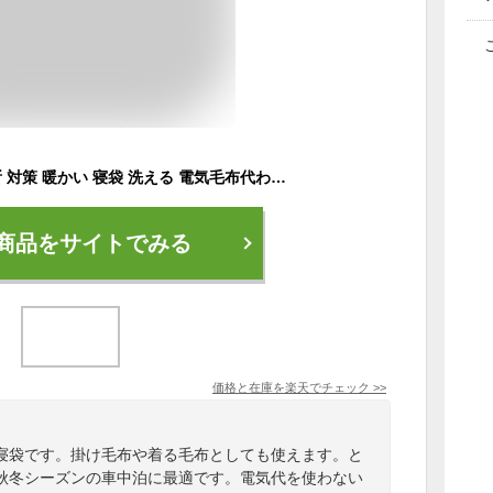
地震 災害 停電 避難所 対策 暖かい 寝袋 洗える 電気毛布代わり 掛け毛布 布団 ブランケット 歩ける 着る ゲーム ゲーミング GAME 車中泊 グッズ マット キャンプ 節電 防寒 フリース 軽量 収納 小さく畳める ダブル クイーンサイズ 暖暖あったか4WAYシュラフ
商品をサイトでみる
価格と在庫を
楽天
でチェック
>>
寝袋です。掛け毛布や着る毛布としても使えます。と
秋冬シーズンの車中泊に最適です。電気代を使わない