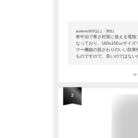
aualone(80代以上・男性)
車中泊で寒さ対策に使える電熱
なっており、160x150㎝サ
マー機能の肌ざわりのいい防寒
ものですので、良いのではない
全
2