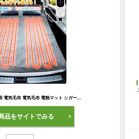
電熱ブランケット 車用 電気毛布 電気毛布 電熱マット シガーソケット ヒーター ブランケット 給電タイプ 防寒着 防寒 男女兼用 電気毛布 12V電熱 ヒーター ブランケット ポンチョ コードレス ひざ掛け速暖 9段階調温 3段階定時 160x150cm 寒さ対策
商品をサイトでみる