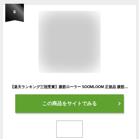
6
【楽天ランキング三冠受賞】腹筋ローラー SOOMLOOM 正規品 腹筋 アブローラー トレーニング ダイエット 器具 筋トレ 腹筋トレーニング 超静音 膝マット付き ボディビル 静か ダイエット マシン エクササイズ 初心者 おすすめ
この商品をサイトでみる