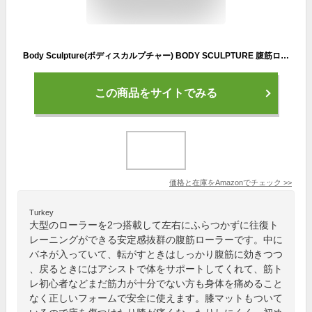
Body Sculpture(ボディスカルプチャー) BODY SCULPTURE 腹筋ローラー パワーローラーコア レッド 引き起しアシスト機能搭載 高密度マット付き 大型ローラー アブトレーニング TKS71HM019
この商品をサイトでみる
価格と在庫を
Amazon
でチェック
>>
Turkey
大型のローラーを2つ搭載して左右にふらつかずに往復ト
レーニングができる安定感抜群の腹筋ローラーです。中に
バネが入っていて、転がすときはしっかり腹筋に効きつつ
、戻るときにはアシストで体をサポートしてくれて、筋ト
レ初心者などまだ筋力が十分でない方も身体を痛めること
なく正しいフォームで安全に使えます。膝マットもついて