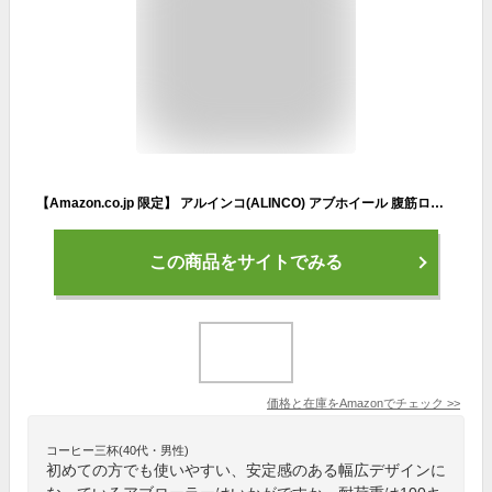
【Amazon.co.jp 限定】 アルインコ(ALINCO) アブホイール 腹筋ローラー 大型ホイール スポンジ付グリップ 保護マット付き 腹筋 筋トレ 代謝アップ 健康器具 家庭用 静音 耐荷重100kg WBF231A ブラック
この商品をサイトでみる
価格と在庫を
Amazon
でチェック
>>
コーヒー三杯(40代・男性)
初めての方でも使いやすい、安定感のある幅広デザインに