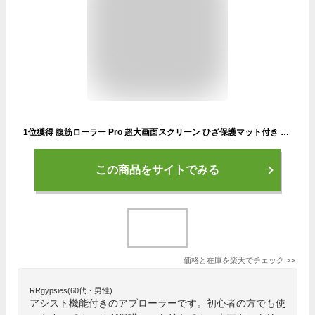
1位獲得 腹筋ローラー Pro 超大画面スクリーン ひざ保護マット付き アブローラー MERACH アシスト機能 自動リバウンド 静音 type-C充電 体幹 鍛える 胸筋 筋肉 筋力 トレーニング フィットネス 腹筋マシン 男性女性 初心者 腹周り
この商品をサイトでみる
価格と在庫を
楽天
でチェック
>>
RRgypsies(60代・男性)
アシスト機能付きのアブローラーです。初心者の方でも使