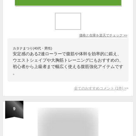
価格と在庫を
楽天
でチェック
>>
カタナまつり(40代・男性)
安定感のある2連ローラーで腹筋や体幹を効率的に鍛え、
ウエストシェイプや大胸筋トレーニングにもおすすめの、
初心者から上級者まで幅広く使える腹筋強化アイテムです
。
全てのおすすめコメント
(
1
件)
>
9