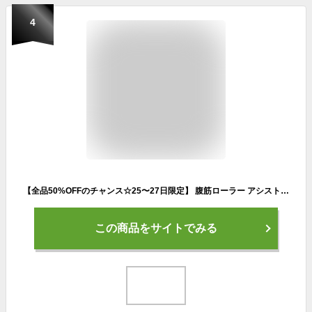
4
【全品50%OFFのチャンス☆25〜27日限定】 腹筋ローラー アシスト 女性 腹筋 筋トレ ローラー タイヤ リバウンド アブローラー アブホイール エクササイズ ダイエット 筋肉 静音 マット 膝保護 宅トレ 腹斜筋 腹直筋 腹横筋 インナーマッスル 初心者 上級者
この商品をサイトでみる