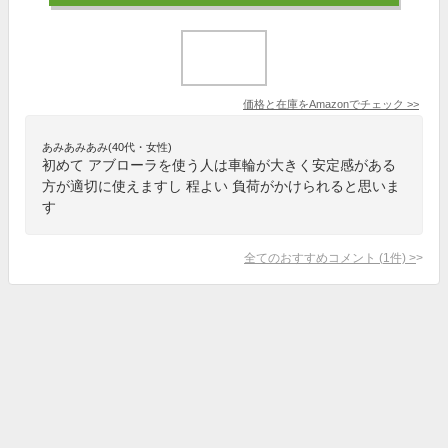
価格と在庫を
Amazon
でチェック
>>
あみあみあみ(40代・女性)
初めて アブローラを使う人は車輪が大きく安定感がある
方が適切に使えますし 程よい 負荷がかけられると思いま
す
全てのおすすめコメント
(
1
件)
>