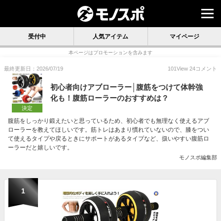
受付中
人気アイテム
マイページ
本ページはプロモーションを含みます
最終更新日：2026/07/19
101
View
24
コメント
初心者向けアブローラー│腹筋をつけて体幹強
化も！腹筋ローラーのおすすめは？
決定
腹筋をしっかり鍛えたいと思っているため、初心者でも無理なく使えるアブ
ローラーを教えてほしいです。筋トレはあまり慣れていないので、膝をつい
て使えるタイプや戻るときにサポートがあるタイプなど、扱いやすい腹筋ロ
ーラーだと嬉しいです。
モノスポ編集部
1