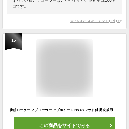
なっているアブローラーはいかがですか。耐荷重は100キ
ロです。
全てのおすすめコメント
(
1
件)
>
15
腹筋ローラー アブローラー アブホイール H&Yo マット付 男女兼用 エクササイズローラー 自宅用腹筋器具 静音仕様 くびれ シックスパック効果 腹筋補助 腹筋マシン 腹筋崩壊
この商品をサイトでみる