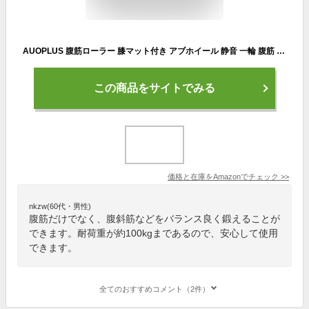
AUOPLUS 腹筋ローラー 膝マット付き アブホイール 静音 一輪 腹筋 トレーニング器具 筋トレグッズ エクササイズローラー 体幹 ストレッチ ダイエット器具 男性/女性 初心者/上級者 アブローラー
この商品をサイトでみる
価格と在庫を
Amazon
でチェック
>>
nkzw(60代・男性)
腹筋だけでなく、腹斜筋などをバランス良く鍛えることが
できます。耐荷重が約100kgまであるので、安心して使用
できます。
全てのおすすめコメント（2件）