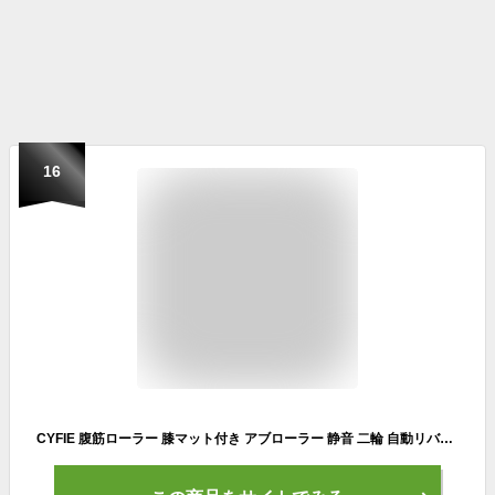
16
CYFIE 腹筋ローラー 膝マット付き アブローラー 静音 二輪 自動リバウンド式 健康器具 トレーニング器具 筋トレグッズ エクササイズロー