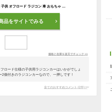
DEERC ラジコンカー 子供 オフロード ラジコン 車 おもちゃ 赤 レッド 1/22リモコンカー 充電式 バッテリー2個付き 操作時間60分 2.4GHz 時速20KM/H 防振 車おもちゃ プレゼント 小学生 入学祝い 誕生日 贈り物 送料無料 9604E
商品をサイトでみる
価格と在庫を
楽天
でチェック
>>
オフロード仕様の子供用ラジコンカーはいかがでしょ
ー2個付きのラジコンカーなので、一押しです！
全てのおすすめコメント
(
2
件)
>