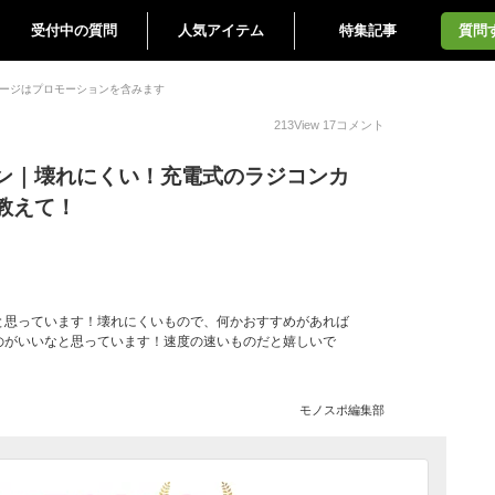
受付中の質問
人気アイテム
特集記事
質問
ージはプロモーションを含みます
213
View
17
コメント
ン｜壊れにくい！充電式のラジコンカ
教えて！
と思っています！壊れにくいもので、何かおすすめがあれば
のがいいなと思っています！速度の速いものだと嬉しいで
モノスポ編集部