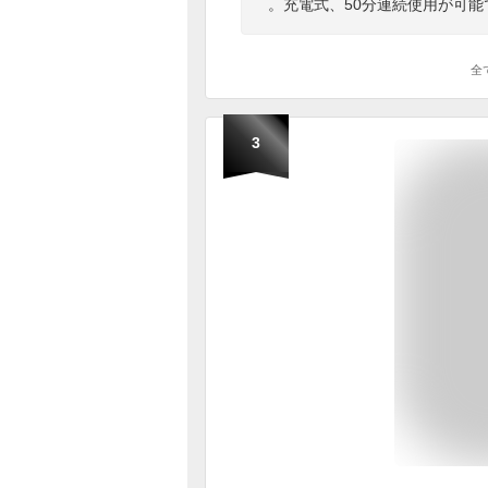
。充電式、50分連続使用が可
全
3