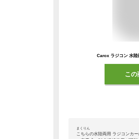
この
まくりん
こちらの水陸両用 ラジコンカ