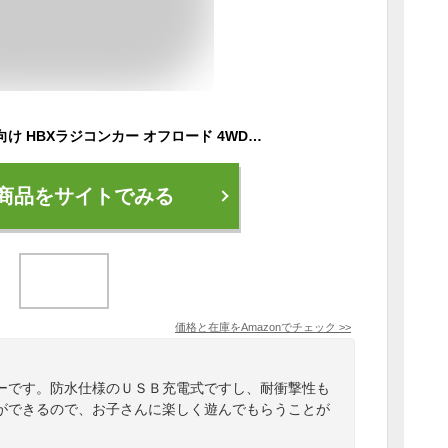
ラジコンカー こども向け HBXラジコンカー オフロード 4WD 1/16 RTR RCカー 2.4Ghz リモコンカー 40 km/h 高速 競技可能 レーシング ラジコンカー こども向け 人気 オフロード 全地形対応 こども向け オフロード ラジコンモンスター防水トラック 最新型 USB充電式 耐衝撃 RCバギートラック 誕生日プレゼント子供 男の子 贈り物（青い）
商品をサイトでみる
価格と在庫を
Amazon
でチェック
>>
ーです。防水仕様のＵＳＢ充電式ですし、耐衝撃性も
ができるので、お子さんに楽しく遊んでもらうことが