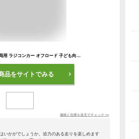
Carox ラジコン 水陸両用 ラジコンカー オフロード 子ども向け RCカー 車おもちゃ 360度回転 操作時間50分 充電式バッテリー 2.4GHz 男の子 子供 小学生 中学生 4歳 6歳 8歳 10歳 誕生日 プレゼント クリスマス 子どもの日 贈り物 日本語取説 OX21
商品をサイトでみる
価格と在庫を
楽天
でチェック
>>
ーはいかがでしょうか。迫力のある走りを楽しめます