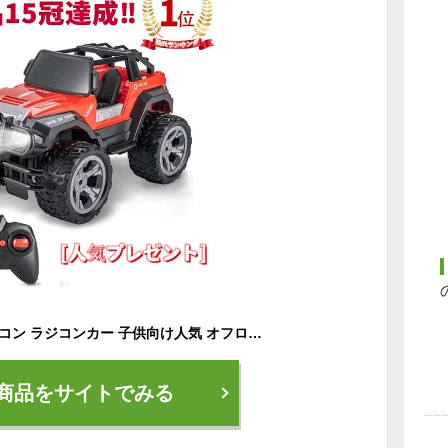
【楽天1位獲得】ラジコン ラジコンカー 子供向け人気 オフロード RCカー 車おもちゃ 親子遊び ギフト レッド 充電式 ライト付き 2.4Gラジコン 1/18 操作時間80分 大型タイヤのオフロードカー リモコンカー ledライト搭載 男の子 女の子プレゼント
商品をサイトでみる