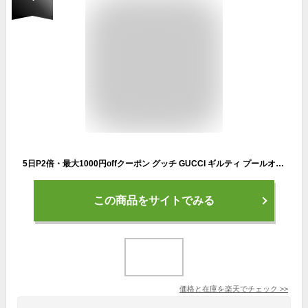
5日P2倍・最大1000円offクーポン グッチ GUCCI ギルティ プールオム EDT SP 90ml Guilty Pour Homme【当日発送_お休み中】【香水 ギフト メンズ レディース】【人気 ブランド ギフト 誕生日 プレゼント】
この商品をサイトでみる
価格と在庫を
楽天
でチェック
>>