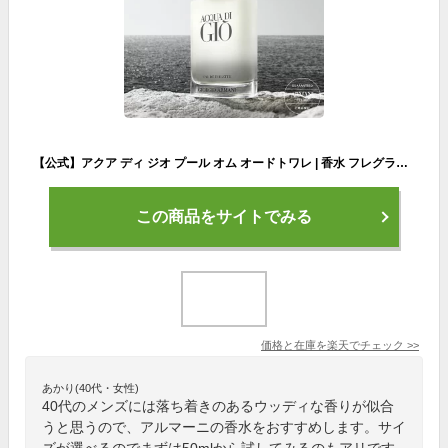
【公式】アクア ディ ジオ プール オム オードトワレ | 香水 フレグランス ジョルジオ アルマーニ giorgio armani beauty | 50mL 100mL セット キット | メンズ 男性 正規品 プレゼント 誕生日 ギフト バレンタイン 送料無料
この商品をサイトでみる
価格と在庫を
楽天
でチェック
>>
あかり(40代・女性)
40代のメンズには落ち着きのあるウッディな香りが似合
うと思うので、アルマーニの香水をおすすめします。サイ
ズが選べるのでまずは50mlから試してみるのもアリです