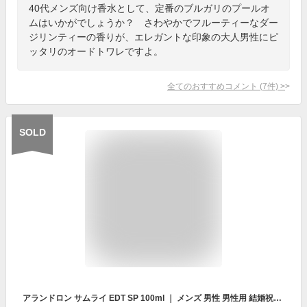
40代メンズ向け香水として、定番のブルガリのプールオ
ムはいかがでしょうか？ さわやかでフルーティーなダー
ジリンティーの香りが、エレガントな印象の大人男性にピ
ッタリのオードトワレですよ。
全てのおすすめコメント
(
7
件)
>
SOLD
アランドロン サムライ EDT SP 100ml ｜ メンズ 男性 男性用 結婚祝い 誕生日 内祝い お返し 贈り物 プレゼント ギフト 香水 香り フレグランス オードトワレ ジャスミン ローズ バラ ベルガモット よもぎ サンダルウッド バニラ ムスク