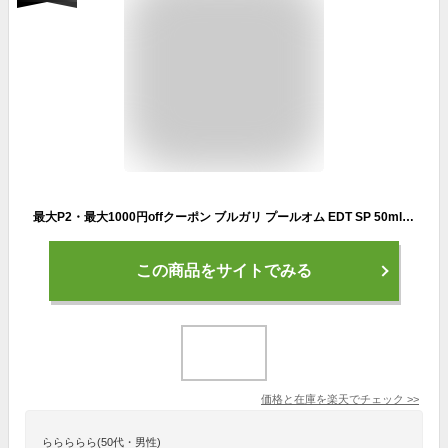
最大P2・最大1000円offクーポン ブルガリ プールオム EDT SP 50ml BVLGARI【当日発送_お休み中】【送料無料】【香水 メンズ】【EARTH】【人気 ブランド ギフト 誕生日 プレゼント】
この商品をサイトでみる
価格と在庫を
楽天
でチェック
>>
ららららら(50代・男性)