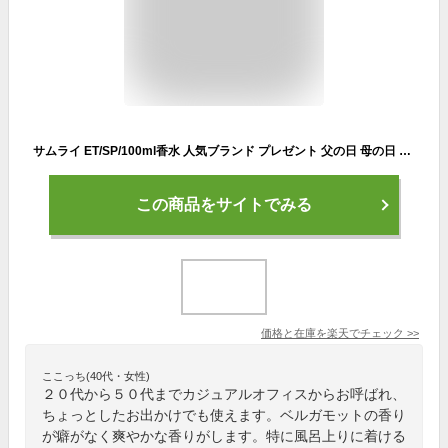
サムライ ET/SP/100ml香水 人気ブランド プレゼント 父の日 母の日 クリスマス ギフト 誕生日 メンズ レディース 送料無料 男性用 フレグランス パフューム 仕事用 デート用 大人 20代 30代 40代 50代 初心者 トレンド 爽やか おしゃれ 社会人 大学生 高校生 クール
この商品をサイトでみる
価格と在庫を
楽天
でチェック
>>
ここっち(40代・女性)
２０代から５０代までカジュアルオフィスからお呼ばれ、
ちょっとしたお出かけでも使えます。ベルガモットの香り
が癖がなく爽やかな香りがします。特に風呂上りに着ける