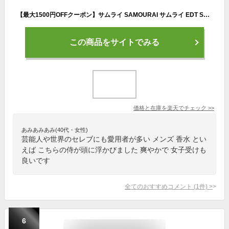
【最大1500円OFFクーポン】サムライ SAMOURAI サムライ EDT SP 100ml 【香水】【当日出荷_休止中】
この商品をサイトでみる
価格と在庫を
楽天
でチェック
>>
あみあみあみ(40代・女性)
芸能人や世界のセレブにも愛用者が多い メンズ 香水 とい
えば こちらの侍が頭に浮かびました 爽やかで 女子受けも
良いです
全てのおすすめコメント
(
1
件)
>
6