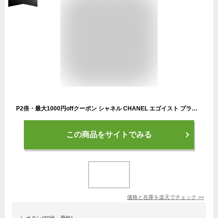
P2倍・最大1000円offクーポン シャネル CHANEL エゴイスト プラチナム EDT SP 50ml【送料無料】【当日発送_14時まで】【香水 メンズ】【人気 ブランド ギフト 誕生日 プレゼント】
この商品をサイトでみる
価格と在庫を
楽天
でチェック
>>
レオタン(60代・男性)