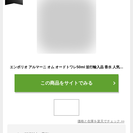
エンポリオ アルマーニ オム オードトワレ50ml 並行輸入品 香水 人気ブランド プレゼント 父の日 母の日 クリスマス ギフト 誕生日 メンズ レディース 送料無料 フレグランス パフューム 仕事用 デート用 大人 20代 30代 40代 50代 初心者 おすすめ
この商品をサイトでみる
価格と在庫を
楽天
でチェック
>>