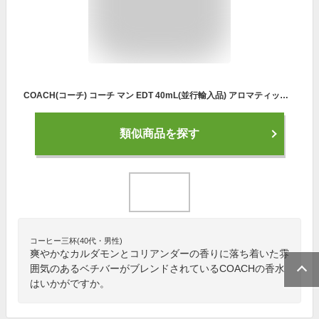
COACH(コーチ) コーチ マン EDT 40mL(並行輸入品) アロマティック ウッディ 40ミリリットル(x 1) [並行輸入品]
類似商品を探す
コーヒー三杯(40代・男性)
爽やかなカルダモンとコリアンダーの香りに落ち着いた雰
囲気のあるベチバーがブレンドされているCOACHの香水
はいかがですか。