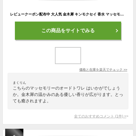
レビュークーポン配布中 大人気 金木犀 キンモクセイ 香水 マッセモリー オードトワレ ブルームオスマンサス キンモクセイの香り フレグランス 2022年 秋冬 限定 数量限定 在庫限り アウトレット 廃盤 1000円
この商品をサイトでみる
価格と在庫を
楽天
でチェック
>>
まくりん
こちらのマッセモリーのオードトワレ はいかがでしょう
か。金木犀の温かみのある優しい香りが広がります。とっ
ても癒されますよ。
全てのおすすめコメント
(
1
件)
>