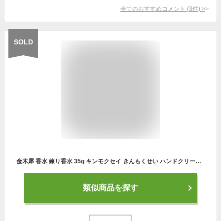
全てのおすすめコメント
(
3
件)
>
SOLD
金木犀 香水 練り香水 35g キンモクセイ きんもくせい ハンドクリーム 練香水 ねり香水 レディース メンズ 兼用 日本製 お試し ギフト プレゼント 香り フレグランスバーム パフューム レディース用 男性 女性 アロマ SAKURA&NATURAL
類似商品を探す