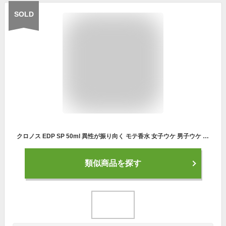
SOLD
クロノス EDP SP 50ml 異性が振り向く モテ香水 女子ウケ 男子ウケ ユニセックス 香水 金木犀 メンズ レディース 男女兼用 男性 フェロモン ムスク ギフト 女性 誕生日 女友達 プレゼント 彼女 彼氏 ラッピング ローズ ジャスミン 香り
類似商品を探す