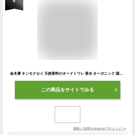
6
金木犀 キンモクセイ 天然香料のオードトワレ 香水 オーガニック 国産 jote flat ２（ ヨーテ ）30ml 国産 金木犀 ウォーター使用（エコ包装商品）
この商品をサイトでみる
価格と在庫を
Amazon
でチェック
>>