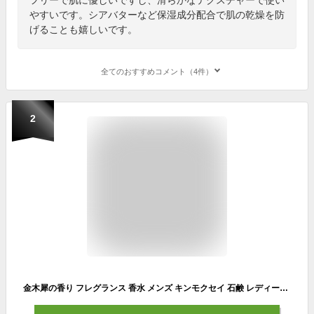
やすいです。シアバターなど保湿成分配合で肌の乾燥を防
げることも嬉しいです。
全てのおすすめコメント（4件）
2
金木犀の香り フレグランス 香水 メンズ キンモクセイ 石鹸 レディース フルーツ フローラル 柑橘系 サボン 甘い 爽やか 男性 オーデコロン 女性 ムスク OIKA 30ml 金木犀 商品 オードトワレ ギフト 母の日 誕生日 プレゼント 人気 おすすめ お祝い 父の日 マラソン