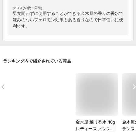
クロス(50代・男性)
男女問わずに使用することができる金木犀の香りの香水で
嫌みのないフェロモン効果もある香りなので日常使いに便
利です。
ランキング内で紹介されている商品
金木犀 練り香水 40g
金木犀
レディース メンズ
ランス
キンモクセイ きんも
キンモ