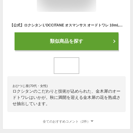
【公式】ロクシタン L'OCCITANE オスマンサス オードトワレ 10mL/ コスメ 化粧品 金木犀 アプリコット ラ・フランス フルーティ フローラル 香水 フレグランス メンズ レディース ミニサイズ スプレー スティック 持ち歩き プレゼント ギフト 人気 お返し
類似商品を探す
おひつじ座(70代・女性)
ロクシタンのこだわりと技術が込められた、金木犀のオー
ドトワレはいかが。秋に満開を迎える金木犀の花を熟成さ
せ抽出しています。
全てのおすすめコメント（2件）