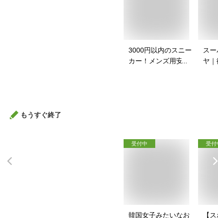
3000円以内のスニー
スー
カー！メンズ用安い
ヤ｜
スニーカーのおすす
イク
めは？
すす
もうすぐ終了
受付中
受付
韓国女子みたいなお
【ス