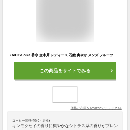
ZAIDEA oika 香水 金木犀 レディース 石鹸 爽やか メンズ フルーツ フローラル 柑橘系 サボン 甘い ムスク 30ml オードトワレ
この商品をサイトでみる
価格と在庫を
Amazon
でチェック
>>
コーヒー三杯(40代・男性)
キンモクセイの香りに爽やかなシトラス系の香りがブレン