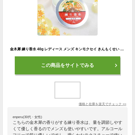
金木犀 練り香水 40g レディース メンズ キンモクセイ きんもくせい アロマ 練香水 香水 フレグランス バーム ソリッドパフューム ハンド オイル フェイス ボディ クリーム 天然 日本製 国産 保湿 保湿クリーム 男女兼用
この商品をサイトでみる
価格と在庫を
楽天
でチェック
>>
enperu(30代・女性)
こちらの金木犀の香りがする練り香水は、量を調節しやす
くて優しく香るのでメンズも使いやすいです。アルコール
フリーで肌に優しいですし、滑らかなテクスチャーで使い