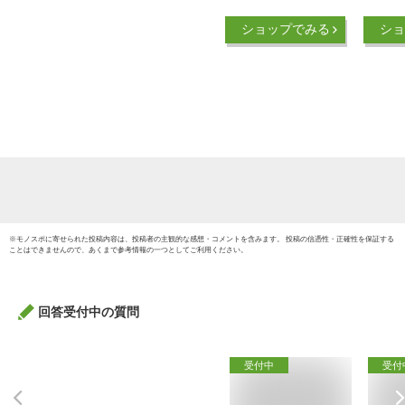
くせい アロマ 練香
レディ
ショップでみる
ショ
水 香水 フレグラン
フロー
ス バーム ソリッド
サボン
パフューム ハンド
男性 
オイル フェイス ボ
女性 ム
ディ クリーム 天然
30ml
日本製 国産 保湿 保
ードト
湿クリーム 男女兼用
母の日
ゼント
め お祝
ラソン
※
モノスポ
に寄せられた投稿内容は、投稿者の主観的な感想・コメントを含みます。 投稿の信憑性・正確性を保証する
ことはできませんので、あくまで参考情報の一つとしてご利用ください。
回答受付中の質問
受付中
受付