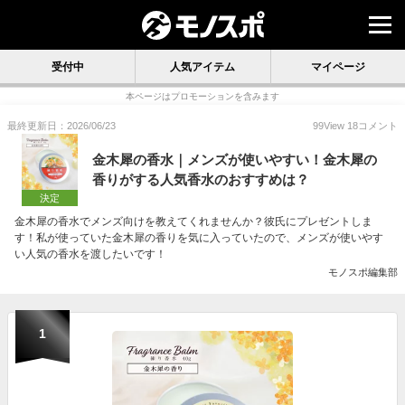
受付中
人気アイテム
マイページ
本ページはプロモーションを含みます
最終更新日：2026/06/23
99
View
18
コメント
金木犀の香水｜メンズが使いやすい！金木犀の
香りがする人気香水のおすすめは？
決定
金木犀の香水でメンズ向けを教えてくれませんか？彼氏にプレゼントしま
す！私が使っていた金木犀の香りを気に入っていたので、メンズが使いやす
い人気の香水を渡したいです！
モノスポ編集部
1