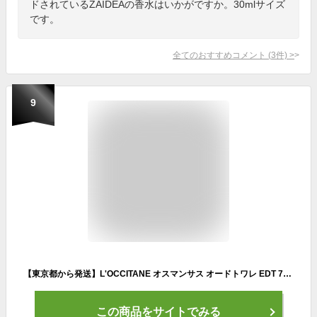
ドされているZAIDEAの香水はいかがですか。30mlサイズ
です。
全てのおすすめコメント
(
3
件)
>
9
【東京都から発送】L'OCCITANE オスマンサス オードトワレ EDT 75ml [ロクシタン 金木犀 キンモクセイ オレンジ フルーティ ふりむかれ香水 フレグランス 女性 レディース ウィメンズ BEAUTYBUZZ対象店舗 20代限定]
この商品をサイトでみる