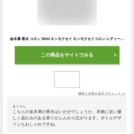
金木犀 香水 コロン 30ml キンモクセイ キンモクセイコロン レディース メンズ こうすい パヒューム パフューム オーデコロン きんもくせい プレゼント ギフト フレグランス メンズ お試し 香り 日本製 送料無料 SAKURA&NATURAL
この商品をサイトでみる
価格と在庫を
楽天
でチェック
>>
まくりん
こちらの金木犀の香水はいかがでしょうか。本物に近い優
しく温かみのある香りがふんわり広がります。ボトルデザ
インもおしゃれですね。