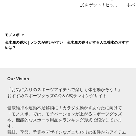
尻をゲット！ヒップ
手パ
パッドのおすすめ
ース
は？
を教
モノスポ
金木犀の香水｜メンズが使いやすい！金木犀の香りがする人気香水のおすす
めは？
Our Vision
「お気に入りのスポーツアイテムで
楽しく体を動かそう！」
おすすめスポーツグッズのQ＆A式ランキングサイト
健康維持や運動不足解消に！カラダを動かすあなたに向けて
「モノスポ」では、モチベーションが上がるスポーツグッズ
や、機能的なスポーツ用品をランキング形式で紹介していま
す。
競技、季節、予算やデザインなどこだわりの条件からアイテム