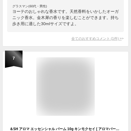
グラスマン(60代・男性)
ヨーテのおしゃれな香水です。天然香料をいかしたオーガ
ニック香水。金木犀の香りを楽しむことができます。持ち
歩き用に適した30mlサイズですよ。
全てのおすすめコメント
(
1
件)
>
7
＆SH アロマ エッセンシャル バーム 10g キンモクセイ [ アロマバーム 練り香水 ねり香水 香水 バター メンズ レディース エッセンシャルオイル オーガニック 精油使用 自然 天然 ベース フローラル 保湿 ノンアルコール 金木犀 オスマンサス ]+lt3+