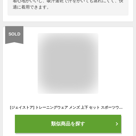
着心地がいいし、吸汗速乾で汗をかいても蒸れにくく、快
適に着用できます。
SOLD
[ジェイストア] トレーニングウェア メンズ 上下 セット スポーツウェア 半袖シャツ ハーフパンツ 吸汗速乾 ジム ショートパンツ シャツ セットアップ ヨガ パンツ 上下セット トップス トレーニングウエア 大きい サイズ tシャツ ジムウェア ズボン ウェア 半袖 短パン 速乾 おおきい ランニング ヨガウェア ランニングウェア ホットヨガ トレーニング グリーン 2S-J26-GRXL
類似商品を探す