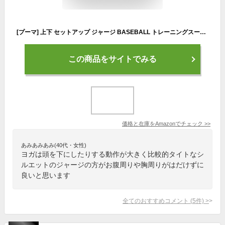
[プーマ] 上下 セットアップ ジャージ BASEBALL トレーニングスーツ 588961 メンズ 23年春夏カラー ブラック(01) L
この商品をサイトでみる
価格と在庫を
Amazon
でチェック
>>
あみあみあみ(40代・女性)
ヨガは頭を下にしたりする動作が大きく比較的タイトなシ
ルエットのジャージの方がお腹周りや胸周りがはだけずに
良いと思います
全てのおすすめコメント
(
5
件)
>