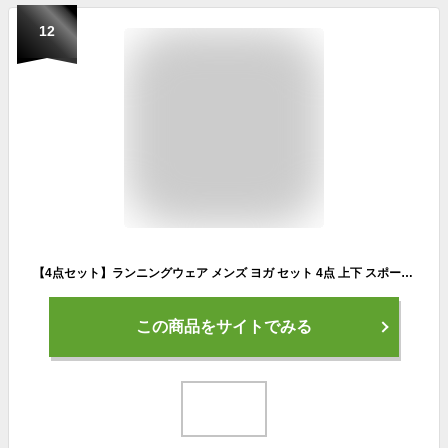
12
【4点セット】ランニングウェア メンズ ヨガ セット 4点 上下 スポーツウエア ヨガウエア ヨガパンツ 通気 伸縮性 半袖Tシャツ パンツ タイツ シンプル 男性用 快適 ジム ランニング かっこいい ホットヨガ コンプレッションウェア サーフィン ジム ダンス
この商品をサイトでみる