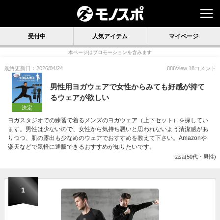
受付中
人気アイテム
マイページ
本ページはプロモーションを含みます
最終更新日：2026/04/24
888
View
18
コメント
男性用ヨガウェアで女性からみても好感が持て
るウェアが欲しい
決定
ヨガスタジオでの練習で着るメンズのヨガウェア（上下セット）を探してい
ます。男性は少ないので、女性から気持ち悪いと思われないよう清潔感があ
りつつ、肌の露出も少なめのウェアでおすすめを教えて下さい。Amazonや
楽天などで気軽に通販できるおすすめが知りたいです。
tasa(50代・男性)
1