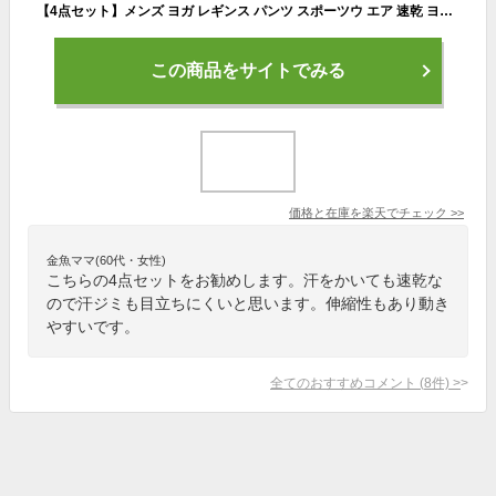
【4点セット】メンズ ヨガ レギンス パンツ スポーツウ エア 速乾 ヨガウエア ヨガパンツ ランニングウェア 伸縮性 無地 シンプル 男性用 ショートパンツホットヨガ ジム サーフィン マリンスポーツ 無地 シンプル
この商品をサイトでみる
価格と在庫を
楽天
でチェック
>>
金魚ママ(60代・女性)
こちらの4点セットをお勧めします。汗をかいても速乾な
ので汗ジミも目立ちにくいと思います。伸縮性もあり動き
やすいです。
全てのおすすめコメント
(
8
件)
>