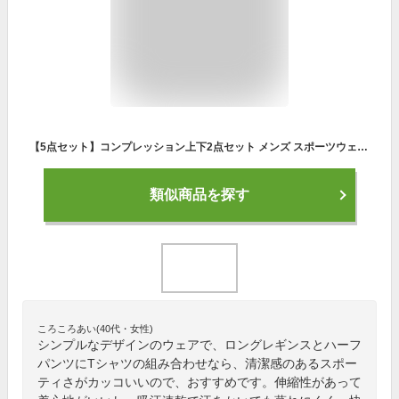
【5点セット】コンプレッション上下2点セット メンズ スポーツウェア メンズ上下セット 長袖 ハーフパンツ メンズ上下セット ジャージ ジャージ上下 トレーニングウェア ヨガウェア 大きいサイズ 春夏秋冬M L XL 2XL 3XL 4XL
類似商品を探す
ころころあい(40代・女性)
シンプルなデザインのウェアで、ロングレギンスとハーフ
パンツにTシャツの組み合わせなら、清潔感のあるスポー
ティさがカッコいいので、おすすめです。伸縮性があって