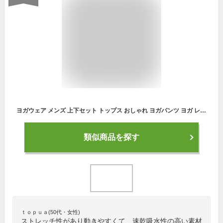
ヨガウェア メンズ 上下セット トップス おしゃれ ヨガパンツ ヨガ レギンス ヨガウエア 半袖 ホット ヨガウェア ホットヨガウェア セット メンズ ヨガ パンツ Tシャツ セットアップ ブランド ギフト 健康 グッズ 父の日
類似商品を探す
ｔｏｐｕａ(50代・女性)
ストレッチ性があり動きやすくて、速乾吸水性の高い素材