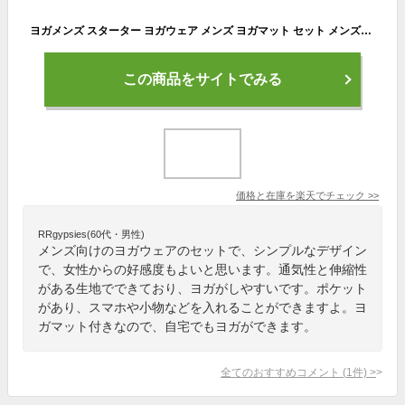
ヨガメンズ スターター ヨガウェア メンズ ヨガマット セット メンズヨガ メンズウエア スポーツウエア 上下 ヨガマット ヨガ レギンス 半袖 Tシャツ 短パン インナー マット セットアップ ギフト 瞑想 長袖 父の日
この商品をサイトでみる
価格と在庫を
楽天
でチェック
>>
RRgypsies(60代・男性)
メンズ向けのヨガウェアのセットで、シンプルなデザイン
で、女性からの好感度もよいと思います。通気性と伸縮性
がある生地でできており、ヨガがしやすいです。ポケット
があり、スマホや小物などを入れることができますよ。ヨ
ガマット付きなので、自宅でもヨガができます。
全てのおすすめコメント
(
1
件)
>