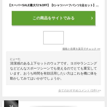
【スーパーSALE最大72％OFF】【tシャツハーフパンツ2点セット】メンズ スポーツウェア 上下セット スポーツウェア メンズ 上下 半袖 パンツ tシャツ 上下 パンツ 上下 半袖 ハーフパンツ メンズ ジャージ トレーニングウェア ヨガウェア
この商品をサイトでみる
価格と在庫を
楽天
でチェック
>>
にょーた
清潔感のある上下セットのウェアです。ヨガやランニング
などどんなスポーツシーンでも使えるのでとても重宝して
います。おうち時間を有効活用したい方はこれを機に体を
動かしてみてはいかがでしょうか。
全てのおすすめコメント
(
1
件)
>
14