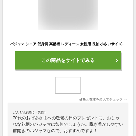
パジャマ シニア 低身長 高齢者 レディース 女性用 長袖 小さいサイズ パジャマ 前開き 花柄 上下 背が低い 施設 入院用 春 夏 秋 小柄な私にうれしいパジャマ M L 母 70代 80代 90代 誕生日 ギフト プレゼント ズボン裾 ゴム ポケット付き おしゃれ 母の日
この商品をサイトでみる
価格と在庫を
楽天
でチェック
>>
どんどん(50代・男性)
70代のおばあさまへの敬老の日のプレゼントに、おしゃ
れな花柄のパジャマは如何でしょうか。脱ぎ着がしやすい
前開きのパジャマなので、おすすめですよ！