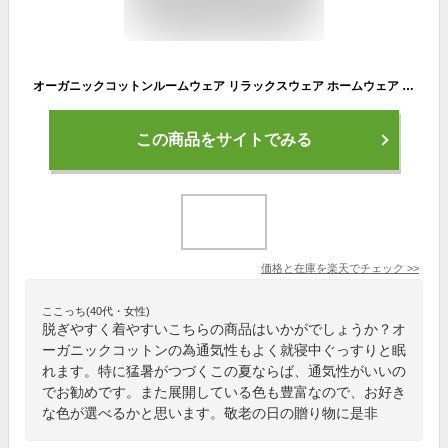
オーガニックコットンルームウェア リラックスウェア ホームウェア 部屋着 寝間着 パジャマ 五分袖 フリー(M〜L) LL 3L 綿100% 春夏 婦人服 日本製 シニア ミセス ハイミセス 60代 70代 80代 90代 高齢者 おばあちゃん 服 贈り物 プレゼント ギフト
この商品をサイトでみる
価格と在庫を
楽天
でチェック
>>
ここっち(40代・女性)
脱ぎやすく着やすいこちらの商品はいかがでしょうか？オ
ーガニックコットンの為通気性もよく就寝中ぐっすりと眠
れます。特に猛暑がつづくこの夏ならば、通気性がいいの
でお勧めです。また展開している色も豊富なので、お好き
な色が選べるかと思います。敬老の日の贈り物に是非