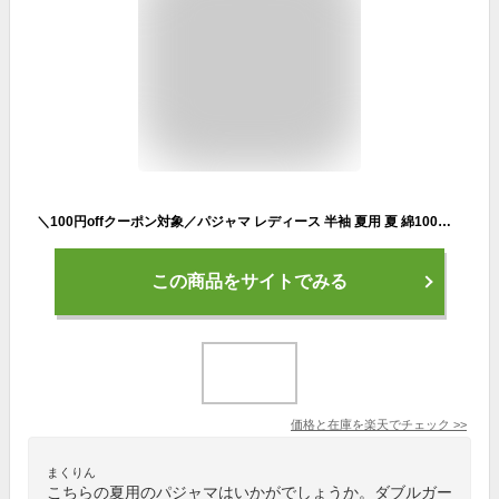
＼100円offクーポン対象／パジャマ レディース 半袖 夏用 夏 綿100％ 前開き ふんわりガーゼ ダブルガーゼ コットン 無地 花柄 ストライプ 母の日 ギフト コットン100% 二重ガーゼ 入院 可愛い 大人用 レディース 大きいサイズ M L LL 77307 77625 77307all 圧縮
この商品をサイトでみる
価格と在庫を
楽天
でチェック
>>
まくりん
こちらの夏用のパジャマはいかがでしょうか。ダブルガー