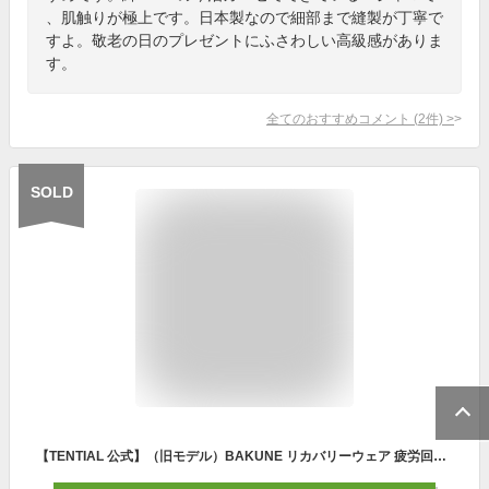
、肌触りが極上です。日本製なので細部まで縫製が丁寧で
すよ。敬老の日のプレゼントにふさわしい高級感がありま
す。
全てのおすすめコメント
(
2
件)
>
SOLD
【TENTIAL 公式】（旧モデル）BAKUNE リカバリーウェア 疲労回復 パジャマ メンズ レディース 上下セット トップス ボトムス テンシャル バクネ スウェット ユニセックス ルームウェア 部屋着 健康 プレゼント ギフト 一般医療機器 血行促進