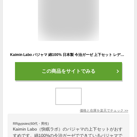
Kaimin Labo パジャマ 綿100% 日本製 今治ガーゼ 上下セット レディース ルームウェア 長袖 前開き 春秋冬 ギフト プレゼント 入院 病院 お揃い おそろい ペアルック ペアパジャマ ブランド おしゃれ 高級 おすすめ おばあちゃん 母親 全4色 M-L
この商品をサイトでみる
価格と在庫を
楽天
でチェック
>>
RRgypsies(60代・男性)
Kaimin Labo（快眠ラボ）のパジャマの上下セットがおす
すめです。綿100%の今治ガーゼでできているパジャマで