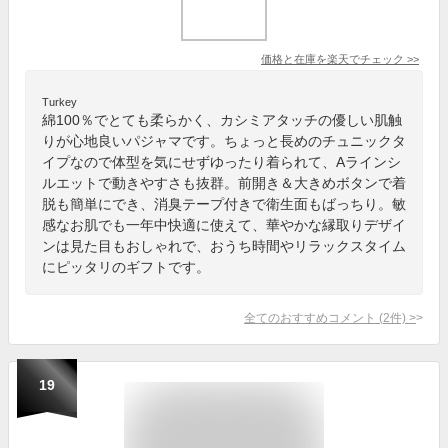
価格と在庫を
楽天
でチェック
>>
Turkey
綿100％でとても柔らかく、カシミアタッチの優しい肌触
りが心地良いパジャマです。ちょっと長めのチュニックタ
イプなので体型を気にせずゆったり着られて、Aラインシ
ルエットで動きやすさも抜群。前開き＆大きめボタンで着
脱も簡単にでき、消臭テープ付きで衛生面もばっちり。敏
感なお肌でも一年中快適に使えて、華やかな縁取りデザイ
ンは見た目もおしゃれで、おうち時間やリラックスタイム
にピッタリのギフトです。
全てのおすすめコメント
(
2
件)
>
19