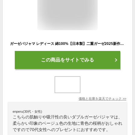
ガーゼパジャマ レディース 綿100%【日本製】二重ガーゼ2025新作ダブルガーゼ桜柄 前開き オールシーズン ルームウェア 部屋着 長袖 ナイトウェア 柔らかい コットン100％ 旅行用 入院用 プレゼント用 ギフト用 MLXL30代40代50代60代70代
この商品をサイトでみる
価格と在庫を
楽天
でチェック
>>
enperu(30代・女性)
こちらの肌触りや吸汗性の良いダブルガーゼパジャマは、
柔らかい印象のベージュ色の生地に青色の桜柄がおしゃれ
ですので70代女性へのプレゼントにおすすめです。