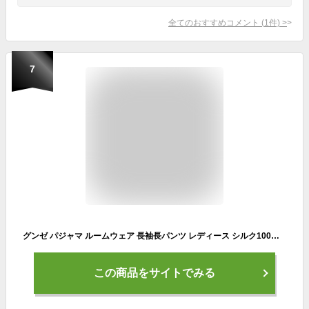
全てのおすすめコメント
(
1
件)
>
7
グンゼ パジャマ ルームウェア 長袖長パンツ レディース シルク100％ 絹 上品 光沢 吸放湿 カイミンナビ 敏感肌 GUNZE GL4992
この商品をサイトでみる