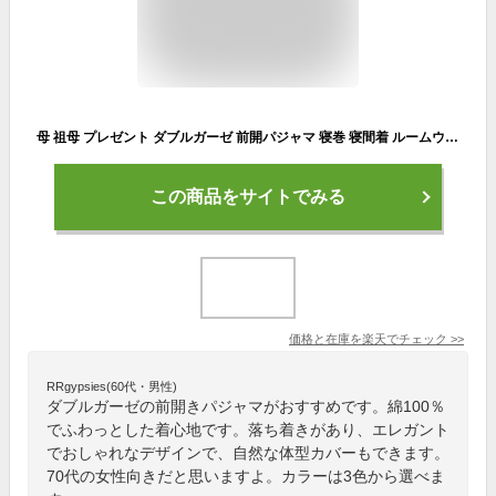
母 祖母 プレゼント ダブルガーゼ 前開パジャマ 寝巻 寝間着 ルームウエア 60代 70代 80代 ファッション シニアファッション シニア 誕生日プレゼント 誕生日 敬老の日 母の日 おばあちゃん 義母 お母さん 母親 綿100％ Mサイズ Lサイズ
この商品をサイトでみる
価格と在庫を
楽天
でチェック
>>
RRgypsies(60代・男性)
ダブルガーゼの前開きパジャマがおすすめです。綿100％
でふわっとした着心地です。落ち着きがあり、エレガント
でおしゃれなデザインで、自然な体型カバーもできます。
70代の女性向きだと思いますよ。カラーは3色から選べま