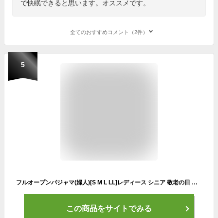
で快眠できると思います。オススメです。
全てのおすすめコメント（2件）
5
フルオープンパジャマ(婦人)[S M L LL]レディース シニア 敬老の日 母の日 ギフト 高齢者 70代 80代 90代 老人 介護向け 施設 おばあちゃん お年寄り 洗濯機OK 通年 ワンタッチテープ 制菌防臭 綿100％ ファスナー 両開き 両脇全開 オムツ交換 女性 長袖 [三恵]
この商品をサイトでみる