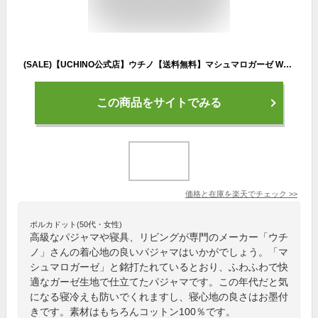
(SALE)【UCHINO公式店】ウチノ【送料無料】マシュマロガーゼ Wストライプ レディースパジャマ｜内野 タオル 快眠パジャマ 婦人 綿100% 3重ガーゼ 前開き 長袖 敏感肌 やさしい 柔らか 速乾 保温 通気 吸湿 吸水 プレゼント ギフト 誕生日 母の日 プレゼント ラッピング
この商品をサイトでみる
価格と在庫を
楽天
でチェック
>>
ポルカドット(50代・女性)
高級なパジャマや寝具、リビングが専門のメーカー「ウチ
ノ」さんの着心地の良いパジャマはいかがでしょう。「マ
シュマロガーゼ」と銘打たれているとおり、ふわふわで快
適なガーゼ生地で仕立てたパジャマです。この年代だと気
になる寝冷えも防いでくれますし、寝心地の良さはお墨付
きです。素材はもちろんコットン100％です。