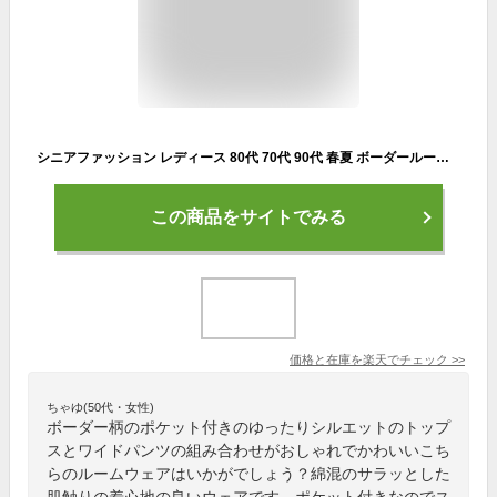
シニアファッション レディース 80代 70代 90代 春夏 ボーダールームウェア 上下セット おばあちゃん 服 婦人服 女性 ミセス 祖母 プレゼント 部屋着 ホームウェア
この商品をサイトでみる
価格と在庫を
楽天
でチェック
>>
ちゃゆ(50代・女性)
ボーダー柄のポケット付きのゆったりシルエットのトップ
スとワイドパンツの組み合わせがおしゃれでかわいいこち
らのルームウェアはいかがでしょう？綿混のサラッとした
肌触りの着心地の良いウェアです。ポケット付きなのでス