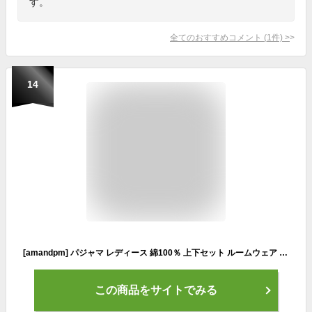
す。
全てのおすすめコメント
(
1
件)
>
14
[amandpm] パジャマ レディース 綿100％ 上下セット ルームウェア 春 夏 秋 冬 半袖 長袖 花柄 部屋着 吸汗通気 薄手 肌に優しい 花柄 2重ガーゼ 敏感肌 部屋着
この商品をサイトでみる