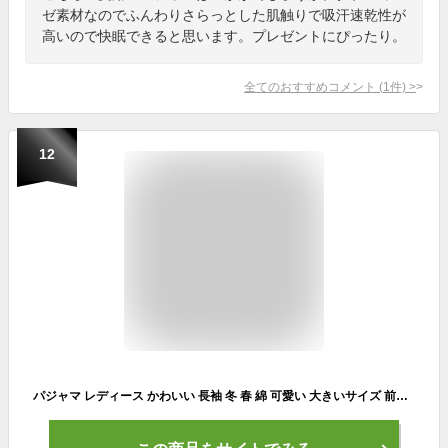
ゼ素材なのでふんわりさらっとした肌触りで吸汗速乾性が
高いので快眠できると思います。プレゼントにぴったり。
全てのおすすめコメント
(
1
件)
>
12
パジャマ レディース かわいい 長袖 冬 春 綿 可愛い 大きいサイズ 前開き 入院 おしゃれ ピンク 婦人 秋冬 ルームウエア ナイト 冬パジャマ 部屋着 セットアップ 上下 ナイトウエア 寝間着 高級 母 妻 誕生日 プレゼント クリスマス ホワイトデー 敬老の日 母の日 ギフト 白