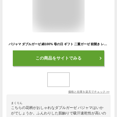
パジャマ ダブルガーゼ 綿100% 母の日 ギフト 二重ガーゼ 前開き レディース プレゼント 敏感肌 肌にやさしい ガーゼパジャマ 女性用 長袖 コットン100% 花柄 大きめボタン 春夏 贈り物 長袖 誕生日 母親 70代 80代 90代 シニア 高齢者 介護 施設 入院 婦人用 母の日
この商品をサイトでみる
価格と在庫を
楽天
でチェック
>>
まくりん
こちらの花柄がおしゃれなダブルガーゼ パジャマはいか
がでしょうか。ふんわりした肌触りで吸汗速乾性が高いの