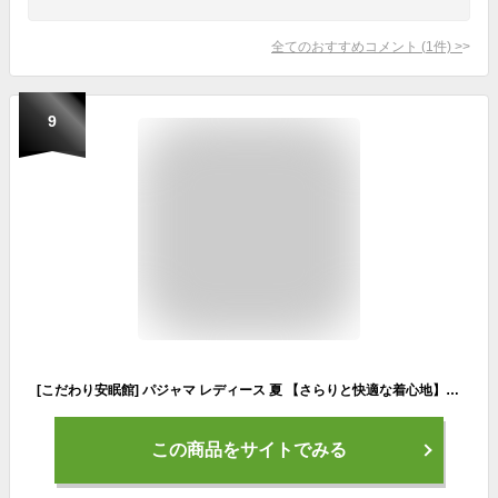
全てのおすすめコメント
(
1
件)
>
9
[こだわり安眠館] パジャマ レディース 夏 【さらりと快適な着心地】 綿100％ Lサイズ エンジ 日本製 国産 7分袖 8分丈 衿付き ボタン 前開き 婦人 春 秋 日本の匠 寝間着 ナイトウェア 母の日 ギフト 贈り物 さらさら 涼しい 花柄 紫陽花 あじさい 高島ちぢみ
この商品をサイトでみる