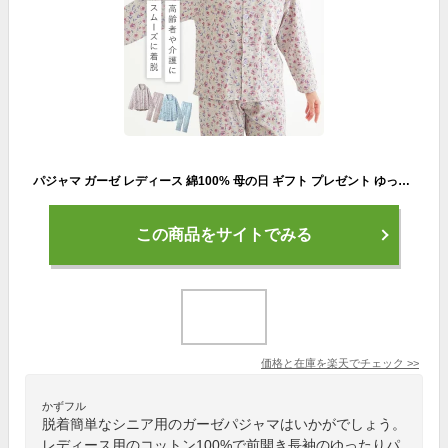
パジャマ ガーゼ レディース 綿100% 母の日 ギフト プレゼント ゆったり思いやりパジャマ ルームウェア コットン100% 前開き 長袖 花柄 大きめボタン シニア 高齢者 贈り物 ガーゼパジャマ 着やすいパジャマ 誕生日 母親 母 60代 70代 80代 入院用 シニア 女性
この商品をサイトでみる
価格と在庫を
楽天
でチェック
>>
かずフル
脱着簡単なシニア用のガーゼパジャマはいかがでしょう。
レディース用のコットン100%で前開き長袖のゆったりパ