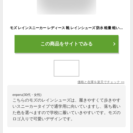
モズ レインスニーカー レディース 靴 レインシューズ 防水 軽量 軽い おしゃれ 雨 スニーカー 黒 白 ブラック ホワイト ネイビー ベージュ グレー レインブーツ かわいい スウェーデン 北欧 ローカット 通勤 通学 ブランド moz MZ-8416
この商品をサイトでみる
価格と在庫を
楽天
でチェック
>>
enperu(30代・女性)
こちらのモズのレインシューズは、履きやすくて歩きやす
いスニーカータイプで通学用に向いていますし、落ち着い
た色を選べますので学校に履いていきやすいです。モズの
ロゴ入りで可愛いデザインです。