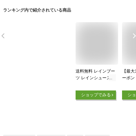
ランキング内で紹介されている商品
送料無料 レインブー
【最大1
ツ レインシューズ
ーポン 7
レディース 長靴 シ
迄】 
ョート丈 シンプル
インシ
ショップでみる
ショ
無地 黒 ブラック 定
ース 
番 雨靴 防水 おしゃ
勤 女子
れ カジュアル かわ
ゃれ 
いい 通勤 通学 女性
かわい
女子
シュー