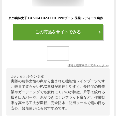
京の農林女子 FU 5004 FU-SOLEIL PVCブーツ 長靴 レディース農作業ブーツ レインシューズ ロング丈 軽量 レインブーツ 完全防水 防滑ソール 農業
この商品をサイトでみる
価格と在庫を
楽天
でチェック
>>
カタナまつり(40代・男性)
実際の農林女性の声から生まれた機能性レインブーツです
。軽量で柔らかいPVC素材が屈伸しやすく、長時間の農作
業やガーデニングでも疲れにくいのが特徴。片手で絞れる
履き口カバーや、泥がつきにくいフラット底など、作業効
率を高める工夫が満載。完全防水・防滑ソールで雨の日も
安心、普段使いにもおすすめです。