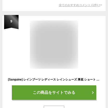
全てのおすすめコメント
(
1
件)
>
9
[Sanguine] レインブーツ レディース レインシューズ 厚底 ショート 完全防水 雨 雪 シンプル 無地 軽量 晴雨兼用 梅雨対策 履きやすい ブラック 24.0cm
この商品をサイトでみる