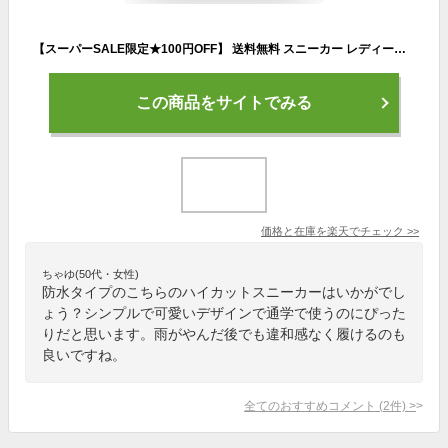
【スーパーSALE限定★100円OFF】 送料無料 スニーカー レディース 靴 女性 ハイカット 黒 ブラック 白 ホワイト 防水 雨 雨の日 滑らない 幅広 ワイズ 3E 相当 クッション 取り外せるインソール 仕事 通学 学校 雪 冬 無地 カジュアル きれいめ ラーキンス LARKINS L-7590
この商品をサイトでみる
価格と在庫を
楽天
でチェック
>>
ちゃゆ(50代・女性)
防水タイプのこちらのハイカットスニーカーはいかがでし
ょう？シンプルで可愛いデザインで通学で使うのにぴった
りだと思います。雨がやんだ後でも違和感なく履けるのも
良いですね。
全てのおすすめコメント
(
2
件)
>