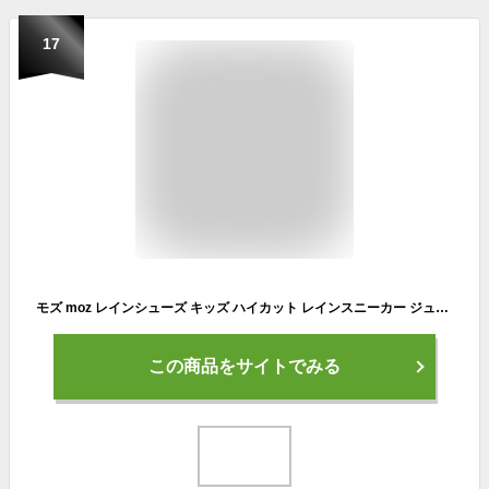
17
モズ moz レインシューズ キッズ ハイカット レインスニーカー ジュニア 子供靴 レインブーツ おしゃれ かわいい 男の子 女の子 ショート 雨靴 梅雨 小学生 通学 長靴 子供 ゴム紐 結ばない 履きやすい 黒 ブラック サックス
この商品をサイトでみる