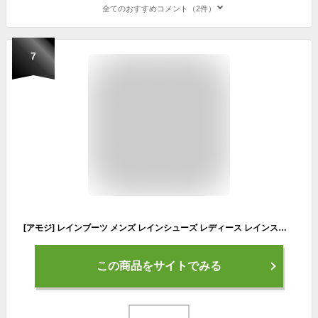
全てのおすすめコメント（2件）
7
[アモジ] レインブーツ メンズ レインシューズ レディース レインスニーカー めんず れいんしゅーず れでぃーす れいんぶーつ スニーカー 防水 ローカット スニーカー風 長靴 雨靴 雨 完全防水 通学 梅雨 HL2056 ブラック/ホワイト 24.0cm
この商品をサイトでみる