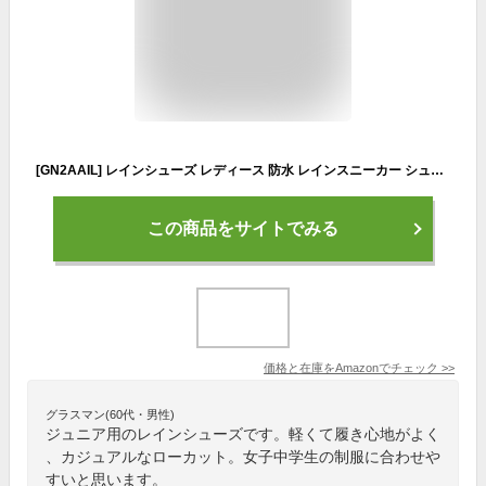
[GN2AAIL] レインシューズ レディース 防水 レインスニーカー シューズ 靴 24.0cm スニーカー レインブーツ 雨 梅雨 雪 晴雨兼用 レイングッズ 歩きやすい 通勤 通学 カジュアル ローカット 軽い 軽量 婦人 子供 キッズ ジュニア 白 ブラック 黒
この商品をサイトでみる
価格と在庫を
Amazon
でチェック
>>
グラスマン(60代・男性)
ジュニア用のレインシューズです。軽くて履き心地がよく
、カジュアルなローカット。女子中学生の制服に合わせや
すいと思います。