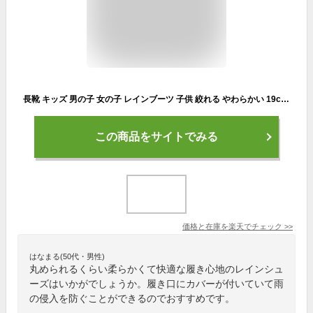
長靴 キッズ 男の子 女の子 レインブーツ 子供 絞れる やわらかい 19cm〜24cm (レインシューズ 男子 女子 ジュニア 通学 子供用 雨靴 雨具 小学生 21cm 22cm 23cm) (送料無料)【取寄せ】
この商品をサイトでみる
価格と在庫を
楽天
でチェック
>>
はなまる(50代・男性)
丸められるくらい柔らかくて快適な履き心地のレインシュ
ーズはいかがでしょうか。履き口にカバーが付いていて雨
の侵入を防ぐことができるのでおすすめです。