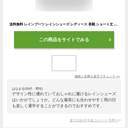
送料無料 レインブーツ レインシューズ レディース 長靴 ショート丈 シンプル 無地 黒 ブラック 定番 雨靴 防水 おしゃれ カジュアル かわいい 通勤 通学 女性 女子
この商品をサイトでみる
価格と在庫を
楽天
でチェック
>>
はなまる(50代・男性)
デザイン性に優れていておしゃれに履けるレインシューズ
はいかがでしょうか。どんな服装にも合わせやすく雨の日
も楽しく通学することができるのでおすすめです。
全てのおすすめコメント
(
1
件)
>