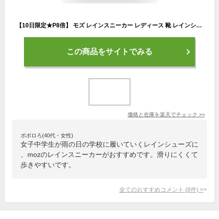
【10日限定★P8倍】 モズ レインスニーカー レディース 靴 レインシューズ 防水 軽量 軽い おしゃれ 雨 スニーカー 黒 白 ブラック ホワイト ネイビー ベージュ グレー レインブーツ かわいい スウェーデン 北欧 ローカット 通勤 通学 ブランド moz MZ-8416 MZ-8016
この商品をサイトでみる
価格と在庫を
楽天
でチェック
>>
ポポロろ(40代・女性)
女子中学生が雨の日の学校に履いていくレインシューズに
、mozのレインスニーカーがおすすめです。滑りにくくて
歩きやすいです。
全てのおすすめコメント
(
8
件)
>