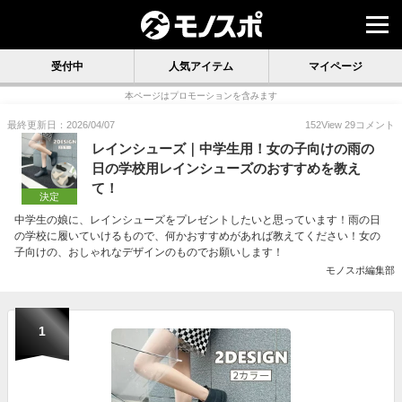
受付中
人気アイテム
マイページ
本ページはプロモーションを含みます
最終更新日：2026/04/07
152
View
29
コメント
レインシューズ｜中学生用！女の子向けの雨の
日の学校用レインシューズのおすすめを教え
て！
決定
中学生の娘に、レインシューズをプレゼントしたいと思っています！雨の日
の学校に履いていけるもので、何かおすすめがあれば教えてください！女の
子向けの、おしゃれなデザインのものでお願いします！
モノスポ編集部
1