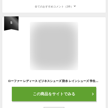
全てのおすすめコメント（2件）
5
ローファー レディース ビジネスシューズ 防水 レインシューズ 学生靴 女子 完全防水 屈曲 防滑 コインローファー 革靴 黒 スリッポン 通学 通勤 デイリーユース 靴 レディースシューズ/2025新作 春夏 トレンド
この商品をサイトでみる