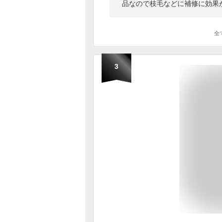
品なので枝毛などに補修に効果
全
3