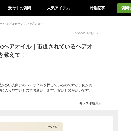
受付中の質問
人気アイテム
特集記事
質問
ージはプロモーションを含みます
222
View
26
コメント
のヘアオイル｜市販されているヘアオ
を教えて！
毛が多い人向けのヘアオイルを探しているのですが、何かお
手に入りやすいものでお願いします。安いものがいいです。
モノスポ編集部