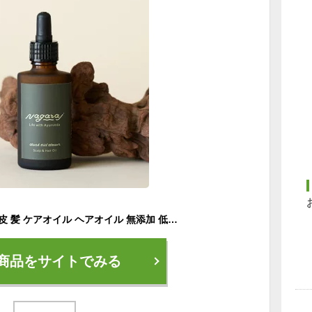
【P2倍】 Nagaraj 頭皮 髪 ケアオイル ヘアオイル 無添加 低刺激 根本 スカルプケア 根本 乾燥 枝毛 切れ毛 毛 髪質 健康 肌 地肌 セサミオイル オーガニック ラベンダー サンダルウッド ユーカリ ボタニカル 植物由来 天然 アーユルヴェーダ 高浸透 浸透 内部 深部
商品をサイトでみる