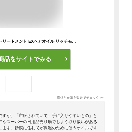
ルシードエル オイルトリートメント EXヘアオイル リッチモイスチャー 60ml ヘアオイル アルガンオイル トリートメント スタイリング 髪 ヘアケア 女性 UVカット 乾燥 保湿 LUCIDO-L マンダム
商品をサイトでみる
価格と在庫を
楽天
でチェック
>>
ですが、「市販されていて、手に入りやすいもの」と
アやスーパーの日用品売り場でもよく取り扱いがある
します。砂漠に住む民が保湿のために使うオイルです