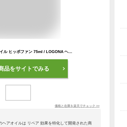
ロゴナ リペア ヘアオイル ヒッポファン 75ml / LOGONA ヘアケア ダメージケア 補修 髪の毛 枝毛 補修ケア
商品をサイトでみる
価格と在庫を
楽天
でチェック
>>
のヘアオイルは リペア 効果を特化して開発された商