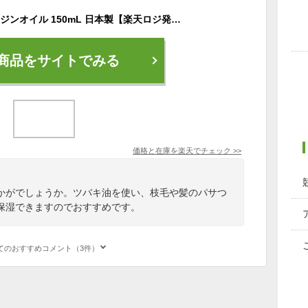
D plus プラント オリジンオイル 150mL 日本製【楽天ロジ発送】ディープラス dplus ヘアオイル スタイリングオイル 保湿オイル 枝毛 髪 パサつき防止 ツバキ油 アルガン ボディオイル 乾燥肌 保湿ケア 美粧AKARI
商品をサイトでみる
価格と在庫を
楽天
でチェック
>>
かがでしょうか。ツバキ油を使い、枝毛や髪のパサつ
保湿できますのでおすすめです。
てのおすすめコメント（3件）