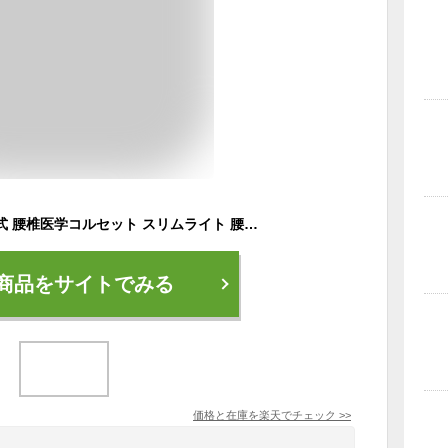
腰椎コルセット 中山式 腰椎医学コルセット スリムライト 腰痛 コルセット 医療用 薄手 夏用 蒸れない 女性用 男性用 S・M・L・LL・3L 腰痛ベルト 腰 腰部 腰用 医学 腰痛コルセット 細身 ヘルニア 腰サポーター 軽量 薄い 固定 メッシュ 腰 負担 軽減
商品をサイトでみる
価格と在庫を
楽天
でチェック
>>