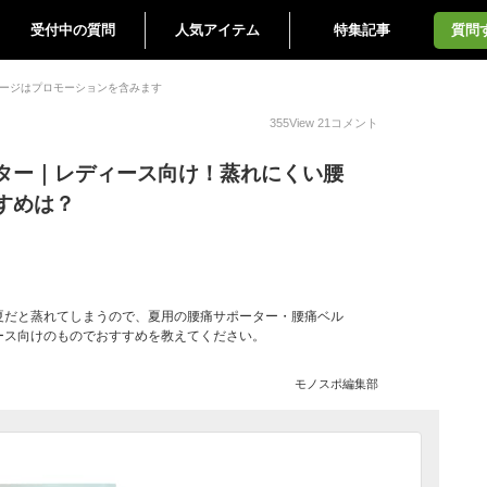
受付中の質問
人気アイテム
特集記事
質問
ージはプロモーションを含みます
355
View
21
コメント
ター｜レディース向け！蒸れにくい腰
すめは？
夏だと蒸れてしまうので、夏用の腰痛サポーター・腰痛ベル
ース向けのものでおすすめを教えてください。
モノスポ編集部