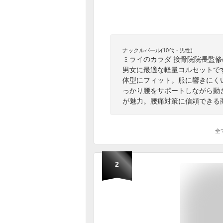
ナックルバール(10代・男性)
ミライのカラダ 接骨院院長監
男女に最適な軽量コルセットです
体型にフィット。服に響きにく
っかり腰をサポートしながら動
が魅力。腰痛対策に信頼できる
全
2