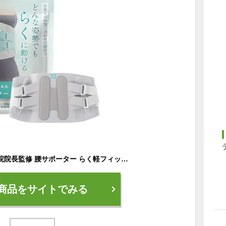
ミライのカラダ 接骨院院長監修 腰サポーター らく軽フィット 腰痛ベルト コルセット 軽量 服に響かない 男性 女性 (XLサイズ(ウエスト85cm～100cm))
商品をサイトでみる