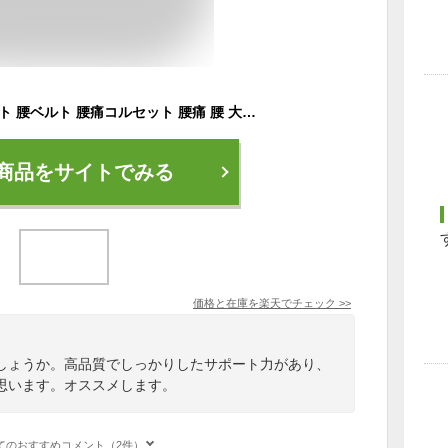
【楽天1位】腰痛ベルト 腰ベルト 腰痛コルセット 腰痛 腰 大きいサイズ サポートベルト 産後 骨盤ベルト 女性用 男性用 男女兼用 ギフト ベルト コルセット 高品質 夏用 ぎっくり腰 骨盤ベルト 作業 サポーター スリム 介護職 スポーツ 改善 簡易 2025
商品をサイトでみる
価格と在庫を
楽天
でチェック
>>
しょうか。高品質でしっかりしたサポート力があり、
思います。オススメします。
てのおすすめコメント（2件）