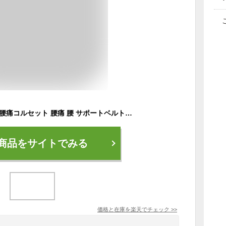
腰痛ベルト 腰ベルト 腰痛コルセット 腰痛 腰 サポートベルト 大きいサイズ 高品質 産後 骨盤ベルト 女性用 男性用 男女兼用 ギフト ベルト コルセット 夏用 ぎっくり腰 オールシーズン 骨盤ベルト 作業 サポーター 介護職 スポーツ 2025
商品をサイトでみる
価格と在庫を
楽天
でチェック
>>