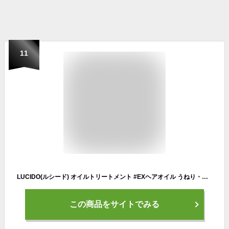
11
LUCIDO(ルシード) オイルトリートメント #EXヘアオイル うねり・くせケア アルガンオイル 洗い流さない60ml+サンプル(ヘアマスク10g) 【Amazon.co.jp限定】
この商品をサイトでみる