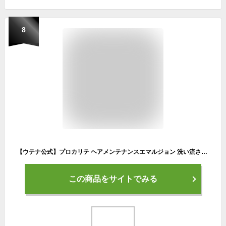
8
【ウテナ公式】プロカリテ ヘアメンテナンスエマルジョン 洗い流さないトリートメント くせ毛 天然パーマ 天パ スタイリング ヘアスタイリング ヘアケア ゴワつき うねり パサつき さらさら 広がり 熱ダメージ 保湿 ダメージケア utena ウテナ
この商品をサイトでみる