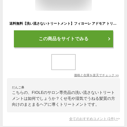
送料無料【洗い流さないトリートメント】フィヨーレ アドモア トリートメントフォーム2nd＜160g＞プロユース FIOLE adomore サロン専売品 美容院 コスパ うねり クセ
この商品をサイトでみる
価格と在庫を
楽天
でチェック
>>
だんご鼻
こちらの、FIOLEのサロン専売品の洗い流さないトリート
メントは如何でしょうか？くせ毛や湿気でうねる髪質の方
向けのまとまるヘアに導くトリートメントです。
全てのおすすめコメント
(
1
件)
>