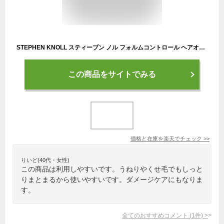
STEPHEN KNOLL スティーブン ノル フォルムコントロール ヘアオイル W 本体 100ml 洗い流さないトリートメント ヘアケア ヘア美容液[ギフトラッピング対応]
この商品をサイトでみる
価格と在庫を
楽天
でチェック
>>
りいど(40代・女性)
この商品は利用しやすいです。うねりやくせ毛でもしっと
りまとまるから使いやすいです。ダメージケアにもなりま
す。
全てのおすすめコメント
(
1
件)
>