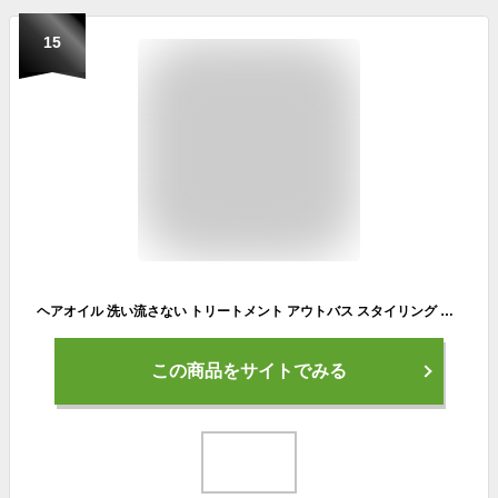
15
ヘアオイル 洗い流さない トリートメント アウトバス スタイリング アルガン 髪 梅雨 うねり ヘアケア ドライヤー 熱 保護 静電気 紫外線 ダメージ［プリュ ヘアトリートメント エッセンスオイル 50ml］【郵便局/コンビニ受取可】ZZ
この商品をサイトでみる