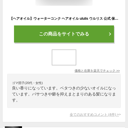
【ヘアオイル】ウォーターコンク ヘアオイル ululis ウルリス 公式 保湿 うねり うるおい くせ毛 ダメージ 補修 乾燥 しっとり ダメージケア ヘアケア メンズ
この商品をサイトでみる
価格と在庫を
楽天
でチェック
>>
ゴマ団子(20代・女性)
良い香りになっています。ベタつきの少ないオイルになっ
ています。パサつきや癖を抑えまとまりのある髪になりま
す。
全てのおすすめコメント
(
4
件)
>