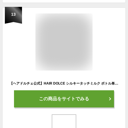
13
【ヘアドルチェ公式】HAIR DOLCE シルキータッチミルク ボトル単品 | ヘアケア 洗い流さないトリートメント 無添加 保湿 補修 ダメージケア 乾燥 パサつき うねり しっとり まとまる 美容液 サロン級 ヘアミルク ホームケア フローラルムスクの香り 100ml
この商品をサイトでみる