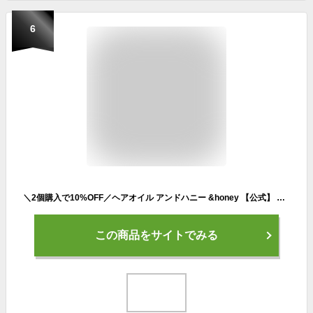
6
＼2個購入で10%OFF／ヘアオイル アンドハニー &honey 【公式】 洗い流さない トリートメント スタイリング アウトバス メンズ ハチミツ オーガニック ダメージケア うねり 乾燥 広がり 保湿 アルガンオイル 金木犀 プレゼント ギフト 100mL 単品
この商品をサイトでみる