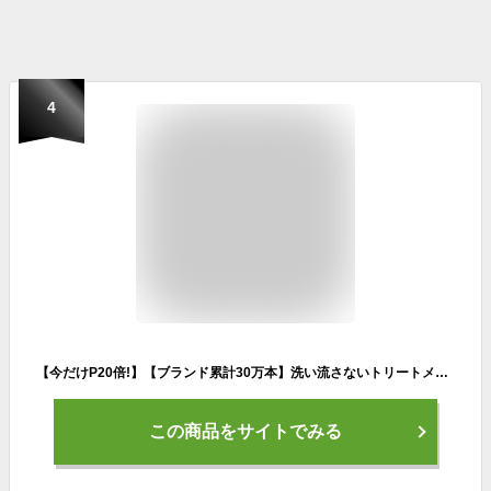
4
【今だけP20倍!】【ブランド累計30万本】洗い流さないトリートメント ヘアオイル 無添加 NALC ナルク 【真珠ラメの効果 × ダメージ補修 成分が うるツヤ髪 へ導く】アウトバス リペアヘアグロス フローラルサボン レディース メンズ うねり ダメージケア ダメージ補修
この商品をサイトでみる