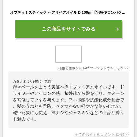
オプティミスティック ヘアリペアオイル D 100ml【宅急便コンパクト対応】【翌日着対応】
この商品をサイトでみる
価格と在庫を
au PAY マーケット
でチェック
>>
カタナまつり(40代・男性)
輝きベールをまとう美髪へ導くプレミアムオイルです。ド
ライヤーやアイロンの熱、紫外線から髪を守り、ダメージ
を補修してツヤを与えます。フルボ酸や抗酸化成分配合で
、髪のうねりも予防。ベタつかない軽やかな使い心地で、
乾いた髪にも使え、洋ナシやジャスミンなどの上品な香り
も魅力です。
全てのおすすめコメント
(
1
件)
>