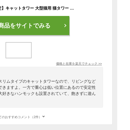
【P10倍・SS期間限定】キャットタワー 大型猫用 猫タワー スリム 多頭飼い 人気 据え置き 猫じゃらし3本付き 省スペース 登りやすい 多機能 安定 厚さ2.4cm土台 広いハンモック 見晴台 ねこハウス ボンボン おもちゃ 天然麻紐 爪研ぎ 高さ175cm
商品をサイトでみる
価格と在庫を
楽天
でチェック
>>
スリムタイプのキャットタワーなので、リビングなど
できますよ。一方で重心は低い位置にあるので安定性
大好きなハンモックも設置されていて、飽きずに遊ん
てのおすすめコメント（2件）