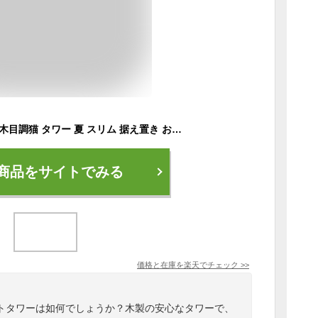
キャットタワー 木製 木目調猫 タワー 夏 スリム 据え置き おしゃれ 爪とぎポール マット付き ネコ 猫用 多頭飼い 上りやすい 安定性抜群 小型猫 大型猫 高さ124.5cm ベージュ ブラウン ピンクベージュ
商品をサイトでみる
価格と在庫を
楽天
でチェック
>>
トタワーは如何でしょうか？木製の安心なタワーで、