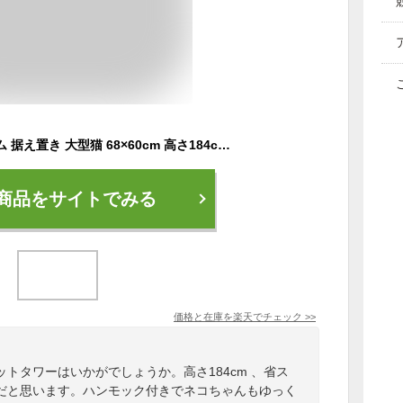
キャットタワー スリム 据え置き 大型猫 68×60cm 高さ184cm 省スペース おしゃれ 猫 猫用品 ペット用品 タワー 爪とぎ ハンモック おもちゃ コンパクト ベージュ グレー【送料無料】
商品をサイトでみる
価格と在庫を
楽天
でチェック
>>
トタワーはいかがでしょうか。高さ184cm 、省ス
だと思います。ハンモック付きでネコちゃんもゆっく