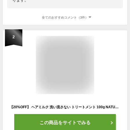
全てのおすすめコメント（3件）
2
【20%OFF】 ヘアミルク 洗い流さない トリートメント 100g NATURECO Organic スタイリング 洗い流さないトリートメント オーガニック ヘアーオイル 香り ダメージ NATURECO 保湿 ダメージケア ダメージヘア 補修 髪 ツヤ ミルク 痛み 石けん
この商品をサイトでみる