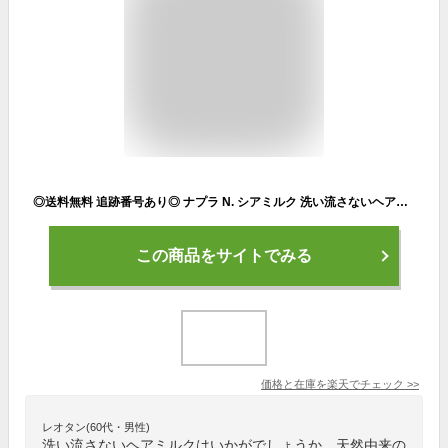
◎送料無料 追跡番号あり◎ ナプラ N. シアミルク 洗い流さないヘアトリートメント 1個 150g ヘアミルク ヘアケア 天然由来 napla エヌドット アウトレット商品 国内正規品 箱付き 送料無料
この商品をサイトでみる
価格と在庫を
楽天
でチェック
>>
レオタン(60代・男性)
洗い流さないヘアミルクはいかがでしょうか。天然由来の