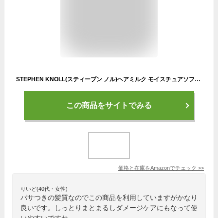
STEPHEN KNOLL(スティーブン ノル)ヘアミルク モイスチュアソフニング エマルジョン スムースリペア 本体 100mL 洗い流さないトリートメント ヘアケア ヘア美容液 しっとりうるおい 乾燥 パサつき 細い髪 キューティクル補修 保湿 熱プロテクト UVカット フローラルフルーティムスクの香り サロン
この商品をサイトでみる
価格と在庫を
Amazon
でチェック
>>
りいど(40代・女性)
パサつきの髪質なのでこの商品を利用していますがかなり
良いです。しっとりまとまるしダメージケアにもなって使
いやすいですね。