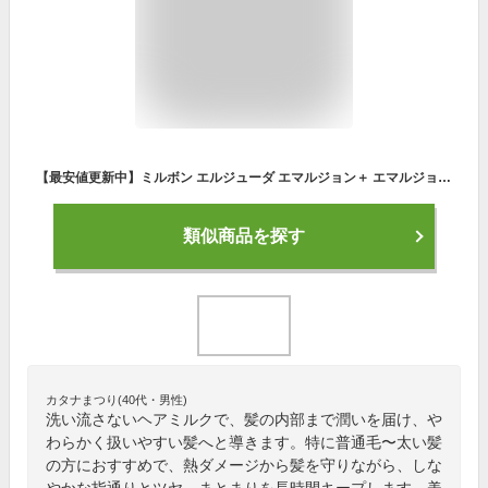
【最安値更新中】ミルボン エルジューダ エマルジョン＋ エマルジョンプラス 120ml ヘアミルク 洗い流さないトリートメント ミルク 髪質改善 ツヤ 保湿 美髪効果 美容室 1位 アウトバス サロン専売品 送料無料
類似商品を探す
カタナまつり(40代・男性)
洗い流さないヘアミルクで、髪の内部まで潤いを届け、や
わらかく扱いやすい髪へと導きます。特に普通毛〜太い髪
の方におすすめで、熱ダメージから髪を守りながら、しな
やかな指通りとツヤ、まとまりを長時間キープします。美