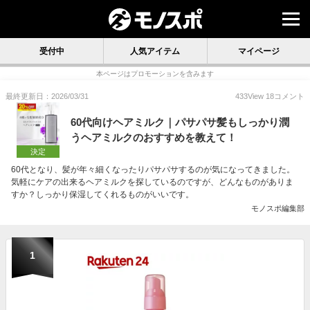
受付中
人気アイテム
マイページ
本ページはプロモーションを含みます
最終更新日：2026/03/31
433
View
18
コメント
60代向けヘアミルク｜パサパサ髪もしっかり潤
うヘアミルクのおすすめを教えて！
決定
60代となり、髪が年々細くなったりパサパサするのが気になってきました。
気軽にケアの出来るヘアミルクを探しているのですが、どんなものがありま
すか？しっかり保湿してくれるものがいいです。
モノスポ編集部
1