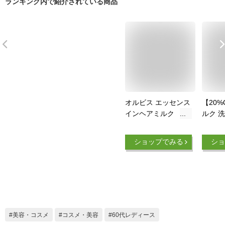
ランキング内で紹介されている商品
オルビス エッセンス
【20%
インヘアミルク
ルク 
(140g)【オルビス
トリー
(ORBIS)】
100g 
ショップでみる
ショ
Orga
グ 洗
ートメ
ック 
香り 
NATU
メージ
美容・コスメ
コスメ・美容
60代レディース
ヘア 補