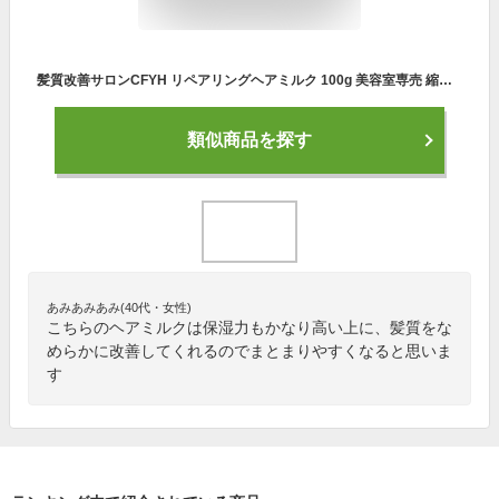
髪質改善サロンCFYH リペアリングヘアミルク 100g 美容室専売 縮毛矯正 サロン専売品 アロマジャスミンの香り 補修 保湿 ハリコシ ダメージケア ケラチン ヘマチン セラミド アルガンオイル 送料無料
類似商品を探す
あみあみあみ(40代・女性)
こちらのヘアミルクは保湿力もかなり高い上に、髪質をな
めらかに改善してくれるのでまとまりやすくなると思いま
す