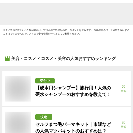
ルク 
※
モノスポ
に寄せられた投稿内容は、投稿者の主観的な感想・コメントを含みます。 投稿の信憑性・正確性を保証する
ことはできませんので、あくまで参考情報の一つとしてご利用ください。
美容・コスメ × コスメ・美容
の人気おすすめランキング
受付中
38
【硬水用シャンプー】旅行用！人気の
回答
硬水シャンプーのおすすめを教えて！
決定
20
セルフまつ毛パーマキット｜市販など
回答
の人気マツパキットのおすすめは？