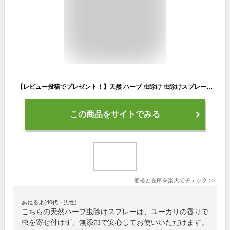
【レビュー投稿でプレゼント！】天然 ハーブ 虫除け 虫除けスプレー ユーカリ アロマスプレー 無添加 虫除け 子供 こども 赤ちゃん 犬 無 ディート ディート不使用 庭 窓 ベランダ 網戸 消臭 除菌 植物 虫 ムシ キャンプ 野外 バズアウェイ スプレー 本体 送料無料
この商品をサイトでみる
価格と在庫を
楽天
でチェック
>>
あねるよ(40代・男性)
こちらの天然ハーブ虫除けスプレーは、ユーカリの香りで
虫を寄せ付けず、無添加で安心してお使いいただけます。