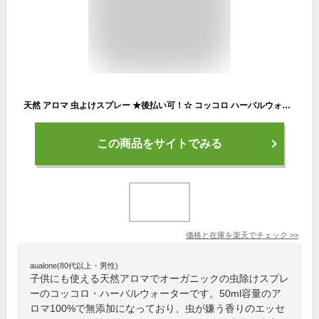
天然 アロマ 虫よけスプレー ★後払い可！☆ コッコロ ハーバルウォーター 50ml 送料無料 アロマ100% 虫対策スプレー オーガニック ベビー 子供 赤ちゃん 子ども キッズ ペット ディートフリー ハーブ 天然 ディート無添加 60s
この商品をサイトでみる
価格と在庫を
楽天
でチェック
>>
aualone(80代以上・男性)
子供にも使える天然アロマでオーガニックの虫除けスプレ
ーのコッコロ・ハーバルウォーターです。50ml容量のア
ロマ100%で無添加になっており、虫が嫌う香りのエッセ