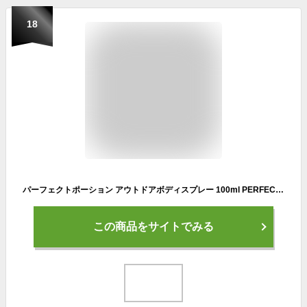
18
パーフェクトポーション アウトドアボディスプレー 100ml PERFECT POTION エクストラ ハッカ オーストラリア オーガニック アロマスプレー ボディケアスプレー 天然成分 ハーブ フレッシュ 衣料 ギフト 母の日 ガーデニング キャンプ アウトドア
この商品をサイトでみる