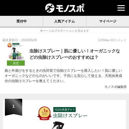
受付中
人気アイテム
マイページ
本ページはプロモーションを含みます
最終更新日：2026/05/28
123
View
22
コメント
虫除けスプレー｜肌に優しい！オーガニックな
どの虫除けスプレーのおすすめは？
決定
娘と外遊びをするときの虫対策で虫除けスプレーを購入したい！肌に優しい
オーガニックなどのものがいいです。子供にも安心して使える、天然由来成
分の虫除けスプレーを教えてください。
モノスポ編集部
1