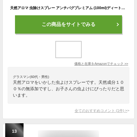
天然アロマ 虫除けスプレー アンチバグプレミアム (100ml)ディート無添加 天然成分100% ハーブ ユーカリ トコジラミ 対策 AROMIC 公式
この商品をサイトでみる
価格と在庫を
Amazon
でチェック
>>
グラスマン(60代・男性)
天然アロマをいかした虫よけスプレーです。天然成分１０
０％の無添加ですし、お子さんの虫よけにぴったりだと思
います。
全てのおすすめコメント
(
1
件)
>
13