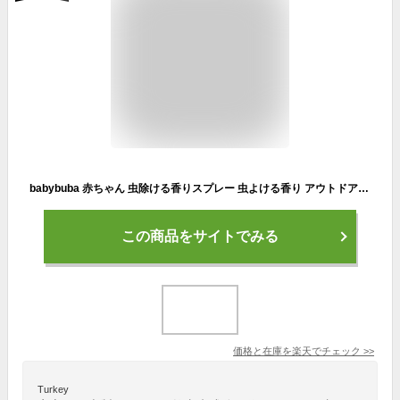
babybuba 赤ちゃん 虫除ける香りスプレー 虫よける香り アウトドア ボディスプレー 赤ちゃん ベビー 新生児 乳幼児 天然成分 オーガニック 保護 国産 天然 ベビーブーバ 虫が嫌がるアロマの香り
この商品をサイトでみる
価格と在庫を
楽天
でチェック
>>
Turkey