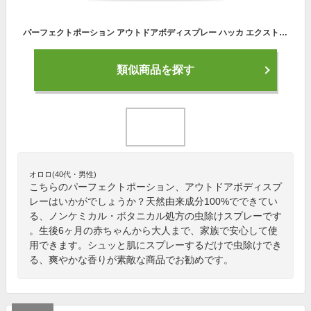
パーフェクトポーション アウトドアボディスプレー ハッカ エクストラ 125ml 2種から選べる (1本セット オーガニック 無添加 虫除けスプレー 天然 アロマ ハーブ)【ディート不使用 子ども 敏感肌 アウトドア キャンプ 】
類似商品を探す
オロロ(40代・男性)
こちらのパーフェクトポーション、アウトドアボディスプ
レーはいかがでしょうか？天然由来成分100%でできてい
る、ノンケミカル・ボタニカル処方の虫除けスプレーです
。生後6ヶ月の赤ちゃんから大人まで、家族で安心して使
用できます。シュッと肌にスプレーするだけで虫除けでき
る、爽やかな香りが素敵な商品でお勧めです。