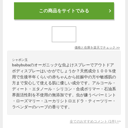
この商品をサイトでみる
価格と在庫を
楽天
でチェック
>>
シャボン玉
babybubaのオーガニックな虫よけスプレーでアウトドア
ボディスプレーはいかがでしょうか？天然成分１００％使
用で生後半年くらいの赤ちゃんから妊娠中の方や敏感肌の
方まで安心して使える肌に優しい成分です。アルコール・
ディート・エタノール・シリコン・合成ポリマー・石油系
界面活性剤を不使用の無添加です。虫が嫌うペパーミント
・ローズマリー・ユーカリシトロエドラ・ティーツリー・
ラベンダーのハーブの香りです。
全てのおすすめコメント
(
1
件)
>