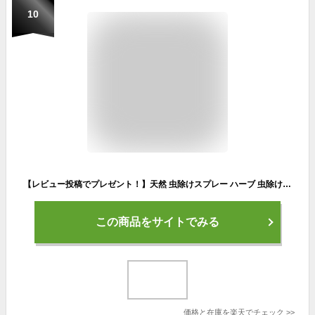
10
【レビュー投稿でプレゼント！】天然 虫除けスプレー ハーブ 虫除け 虫 ムシ オーガニック アロマ シトロネラ ユーカリ 精油 アロマスプレー 無添加 子供 こども 犬 無 ディート 網戸 消臭 除菌 植物 キャンプ 野外 バズアウェイ 本体 100mL 送料別
この商品をサイトでみる
価格と在庫を
楽天
でチェック
>>