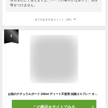
寄せつけません。
全てのおすすめコメント（3件）
2
お肌のナチュラルガード 100ml ディート不使用 虫除けスプレー オーガニック 忌避 アロマ スプレー 久米島海洋深層水 月桃葉水 レモングラス シトロネラ ユーカリシトリオドラ ペパーミント ティーツリー ラベンダー油 赤ちゃん 子供 ナチュラルディートフリー
この商品をサイトでみる