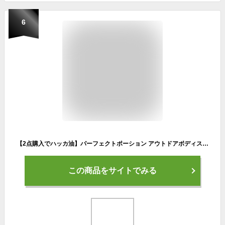
6
【2点購入でハッカ油】パーフェクトポーション アウトドアボディスプレー エクストラ 100ml たかくら新産業 [ PERFECT POTION ハーブ オーガニック ボディースプレー ボディスプレー キャンプ ハイキング 散歩 アウトドア アロマスプレー アロマ ハッカ ティーツリー ]
この商品をサイトでみる