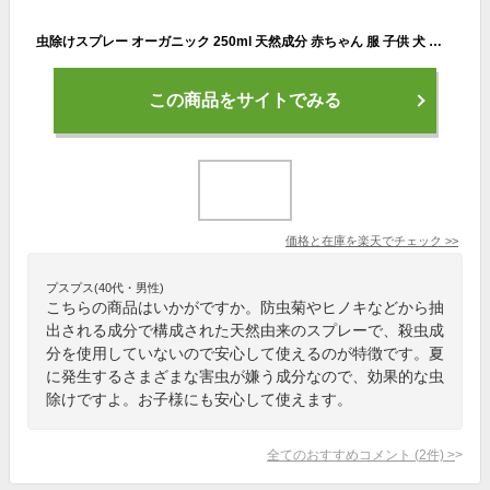
虫除けスプレー オーガニック 250ml 天然成分 赤ちゃん 服 子供 犬 害虫忌避剤 ムカデ 忌避剤 虫よけ 虫除け剤 網戸 防災グッズ ヒバウッド オーガ
この商品をサイトでみる
価格と在庫を
楽天
でチェック
>>
プスプス(40代・男性)
こちらの商品はいかがですか。防虫菊やヒノキなどから抽
出される成分で構成された天然由来のスプレーで、殺虫成
分を使用していないので安心して使えるのが特徴です。夏
に発生するさまざまな害虫が嫌う成分なので、効果的な虫
除けですよ。お子様にも安心して使えます。
全てのおすすめコメント
(
2
件)
>