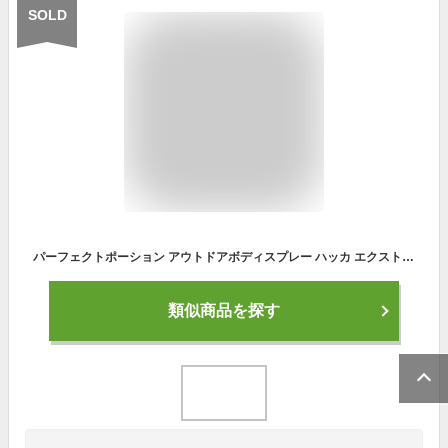
SOLD
パーフェクトポーション アウトドアボディスプレー ハッカ エクストラ 125ml 2種から選べる (1本セット オーガニック 無添加 虫除けスプレー 天然 アロマ ハーブ)【ディート不使用 子ども 敏感肌 アウトドア キャンプ 】
類似商品を探す