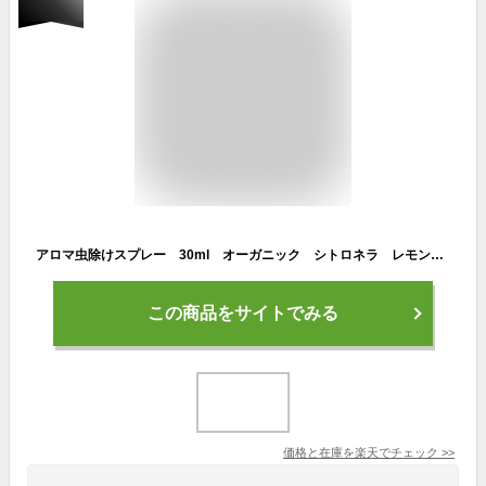
アロマ虫除けスプレー 30ml オーガニック シトロネラ レモンユーカリ レモングラス ラベンダー 送料無料 メール便 夏のアウトドア用虫除け(虫よけ)に 蚊除け 蚊よけ 虫除け アロマ 子供 虫除けスプレー 天然 ディート不使用
この商品をサイトでみる
価格と在庫を
楽天
でチェック
>>