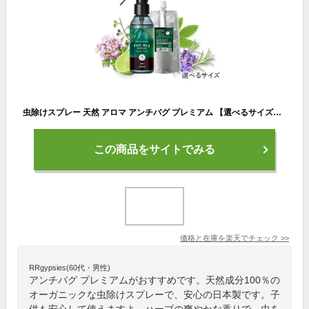
虫除けスプレー 天然 アロマ アンチバグ プレミアム 【選べるサイズ】 虫除け 虫よけ 虫よけスプレー スプレー ディート不使用 無添加 自然 オーガニック ハーブ 天然アロマ 精油 最強 網戸 玄関 ペット ベビー 子供 蚊 ダニ カメムシ トコジラミ 日本製 アロミック
この商品をサイトでみる
価格と在庫を
楽天
でチェック
>>
RRgypsies(60代・男性)
アンチバグ プレミアムがおすすめです。天然成分100％の
オーガニックな虫除けスプレーで、安心の日本製です。子
供も安心して使えますよ。ハーブの爽やかな香りで、虫を