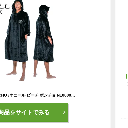
O'neill BEACH PONCHO /オニール ビーチ ポンチョ N100001 着替え 海 サーフィン 防寒
商品をサイトでみる