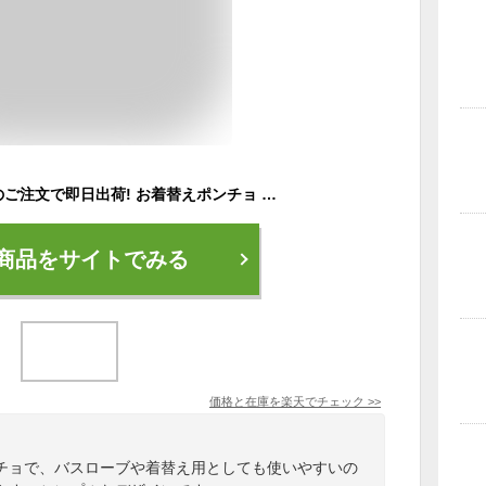
【送料無料】午前中のご注文で即日出荷! お着替えポンチョ 薄手 透けない 速乾吸水 着替えポンチョ 男女兼用 タオルポンチョ ポンチョ サーフィン グッズ サーフィン ビーチ 水着 海水浴 バスローブに使える メンズ レディース
商品をサイトでみる
価格と在庫を
楽天
でチェック
>>
チョで、バスローブや着替え用としても使いやすいの