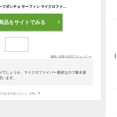
お着替えポンチョ サーフポンチョ サーフィン マイクロファイバー タオル 吸水 速乾 全4色 GD-SFPONCHO
商品をサイトでみる
価格と在庫を
楽天
でチェック
>>
がでしょうか。マイクロファイバー素材なので吸水速
思います。
てのおすすめコメント（2件）