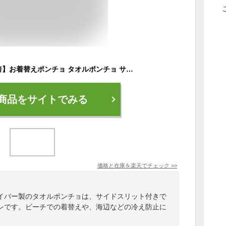
【30日23:59までP5倍】お着替えポンチョ タオルポンチョ サーフィン サウナポンチョ 吸水速乾 マイクロファイバー マリンスポーツ ウェットスーツ ラッシュガード メンズ レディース お着替えタオル プール ダイビング 20F-OP1
商品をサイトでみる
価格と在庫を
楽天
でチェック
>>
イバー製のタオルポンチョは、サイドスリット付きで
レです。ビーチでの着替えや、海辺などの冷え防止に