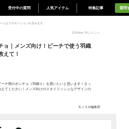
受付中の質問
人気アイテム
特集記事
質問
ージはプロモーションを含みます
119
View
24
コメント
チョ｜メンズ向け！ビーチで使う羽織
教えて！
ビーチ用のポンチョ（羽織り）を買いたいと思います！さっ
教えてください！メンズ向けのスタイリッシュなデザインの
モノスポ編集部