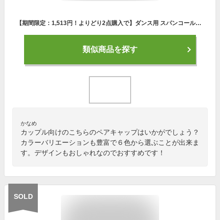
【期間限定：1,513円！よりどり2点購入で】ダンス用 スパンコール帽子 キラキラ 帽子 スナップ ペアキャップ カップル ヒップホップ ストリート ダンス用帽子 ファッション 踊り 衣装 体育祭 文化祭 HIPHOP ダンス レディース メンズ 6カラース ●3457●
類似商品を探す
かなめ
カップル向けのこちらのペアキャップはいかがでしょう？
カラーバリエーションも豊富で６色から選ぶことが出来ま
す。デザインもおしゃれなのでおすすめです！
SOLD