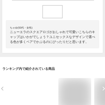
ちゃゆ(50代・女性)
ニューエラのスクエアロゴがおしゃれで可愛いこちらのキ
ャップはいかがでしょう？ユニセックスなデザインで選べ
る色が多くペアでかぶるのにぴったりだと思います。
ランキング内で紹介されている商品