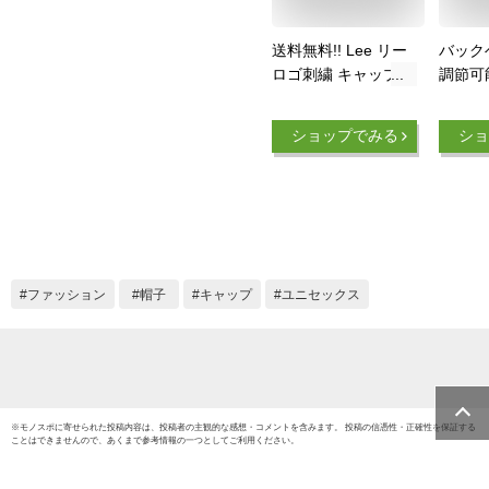
送料無料!! Lee リー
バック
ロゴ刺繍 キャップ
調節可
CAP 紺 ネイビー シ
兼用 
ルエット抜群 男女兼
ロゴ入
ショップでみる
ショ
用 レディース メン
サイズ
ズ キッズ ペア 男性
プ ビ
女性 親子 カップル
日焼け
リンクコーデ ベース
綿100
ボール CAP 帽子 紫
ユニセ
外線対策 可愛い
ル ペ
(54cm-56cm 56cm-
友達 
ファッション
帽子
キャップ
ユニセックス
58cm) 定番 人気 プ
10代 2
レゼント ギフト
LA0388
※
モノスポ
に寄せられた投稿内容は、投稿者の主観的な感想・コメントを含みます。 投稿の信憑性・正確性を保証する
ことはできませんので、あくまで参考情報の一つとしてご利用ください。