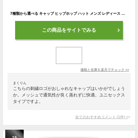
7種類から選べる キャップ ヒップホップ ハット メンズ レディース 帽子 オールシーズン ペア カップル ペアルック バレンタイン お揃い 恋人 刺繍ロゴ 無地 アメカジ UV対策 スポーツ 送料無料 プレゼント 人気 ブラック 黒 ホワイト カモ 迷彩
この商品をサイトでみる
価格と在庫を
楽天
でチェック
>>
まくりん
こちらの刺繍ロゴがおしゃれなキャップはいかがでしょう
か。メッシュで通気性が良く蒸れずに快適。ユニセックス
タイプですよ。
全てのおすすめコメント
(
1
件)
>
15