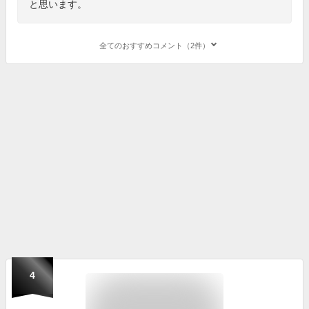
と思います。
全てのおすすめコメント（2件）
4