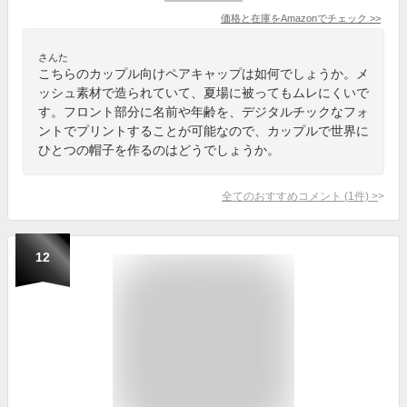
価格と在庫を
Amazon
でチェック
>>
さんた
こちらのカップル向けペアキャップは如何でしょうか。メ
ッシュ素材で造られていて、夏場に被ってもムレにくいで
す。フロント部分に名前や年齢を、デジタルチックなフォ
ントでプリントすることが可能なので、カップルで世界に
ひとつの帽子を作るのはどうでしょうか。
全てのおすすめコメント
(
1
件)
>
12