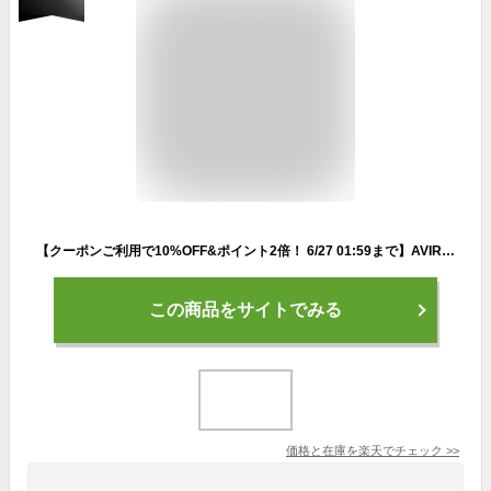
【クーポンご利用で10%OFF&ポイント2倍！ 6/27 01:59まで】AVIREX (アヴィレックス) スタンダード ミリタリー メッシュキャップ XL 大きいサイズ 帽子 キャップ メンズ ビッグサイズ 夏
この商品をサイトでみる
価格と在庫を
楽天
でチェック
>>