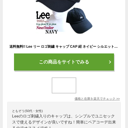
送料無料!! Lee リー ロゴ刺繍 キャップ CAP 紺 ネイビー シルエット抜群 男女兼用 レディース メンズ キッズ ペア 男性 女性 親子 カップル リンクコーデ ベースボール CAP 帽子 紫外線対策 可愛い (54cm-56cm 56cm-58cm) 定番 人気 プレゼント ギフト LA0388
この商品をサイトでみる
価格と在庫を
楽天
でチェック
>>
ともぞう(50代・女性)
Leeのロゴ刺繍入りのキャップは、シンプルでユニセック
スで使えるデザインが良いですね！簡単にペアコーデ出来
るのでオススメです！