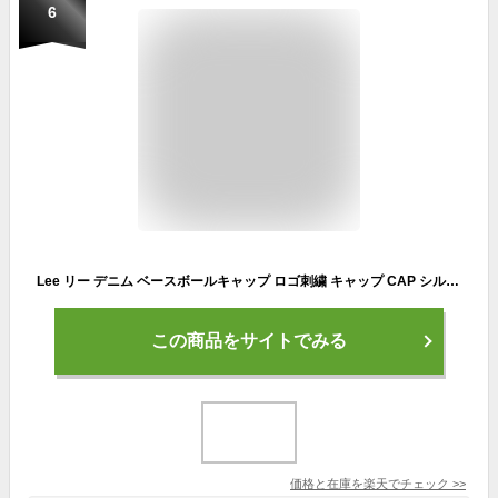
6
Lee リー デニム ベースボールキャップ ロゴ刺繍 キャップ CAP シルエット抜群 男女兼用 レディース メンズ キッズ ペア 男性 女性 親子 カップル ブラック ネイビー デニム CAP 帽子 紫外線対策 可愛い (56cm-58cm) 定番 人気 プレゼント ギフト LA0698
この商品をサイトでみる
価格と在庫を
楽天
でチェック
>>