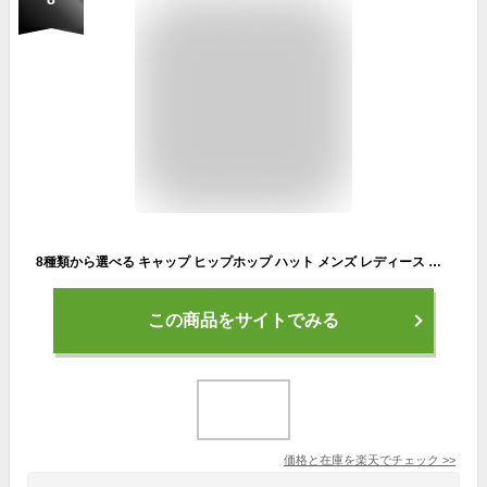
8種類から選べる キャップ ヒップホップ ハット メンズ レディース 帽子 オールシーズン ペア カップル ペアルック バレンタイン お揃い 恋人 刺繍ロゴ 無地 アメカジ UV対策 スポーツ 送料無料 プレゼント 人気 ブラック 黒 ホワイト カモ 迷彩
この商品をサイトでみる
価格と在庫を
楽天
でチェック
>>