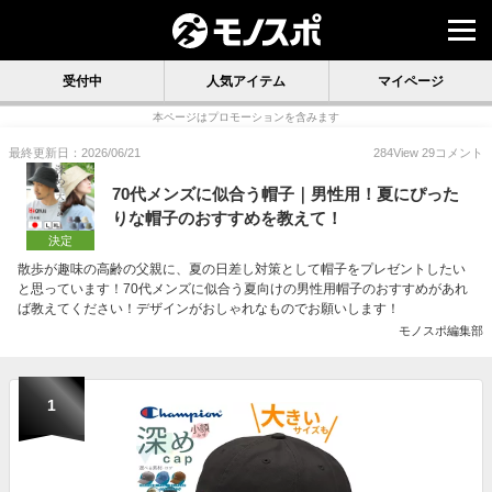
受付中
人気アイテム
マイページ
本ページはプロモーションを含みます
最終更新日：2026/06/21
284
View
29
コメント
70代メンズに似合う帽子｜男性用！夏にぴった
りな帽子のおすすめを教えて！
決定
散歩が趣味の高齢の父親に、夏の日差し対策として帽子をプレゼントしたい
と思っています！70代メンズに似合う夏向けの男性用帽子のおすすめがあれ
ば教えてください！デザインがおしゃれなものでお願いします！
モノスポ編集部
1