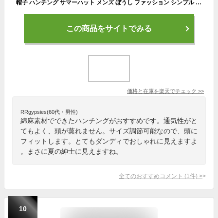
帽子 ハンチング サマーハット メンズ ぼうし ファッション シンプル 無地 綿麻 通気性抜群 日よけ帽子 サイズ調節可 春 夏 秋 贈り物 ギフト プレゼント 送料無料
この商品をサイトでみる
価格と在庫を
楽天
でチェック
>>
RRgypsies(60代・男性)
綿麻素材でできたハンチングがおすすめです。通気性がと
てもよく、頭が蒸れません。サイズ調節可能なので、頭に
フィットします。とてもダンディでおしゃれに見えますよ
。まさに夏の紳士に見えますね。
全てのおすすめコメント
(
1
件)
>
10