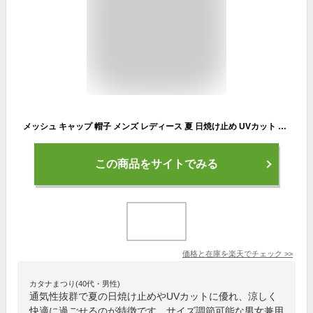
メッシュ キャップ 帽子 メンズ レディース 夏 日焼け止め UVカット 涼しい カジュアル UVカット 日除け 日よけ帽子 紫外線対策 通気性抜群 快適 涼しい スポーティ 屋外スポーツ アウトドア 登山 ゴルフ 釣り シンプル 男女兼用 大きいサイズ サイズ調節可能
この商品をサイトでみる
価格と在庫を
楽天
でチェック
>>
カタナまつり(40代・男性)
通気性抜群で夏の日焼け止めやUVカットに優れ、涼しく
快適に過ごせるのが特徴です。サイズ調節可能な男女兼用