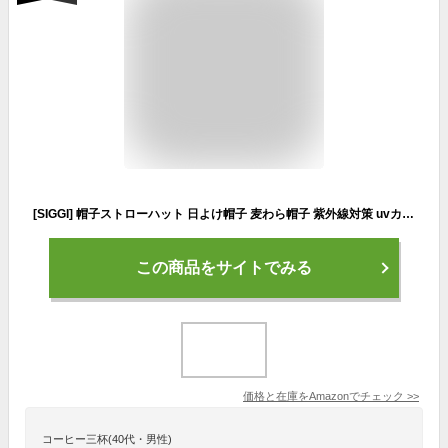
[SIGGI] 帽子ストローハット 日よけ帽子 麦わら帽子 紫外線対策 uvカット 折りたたみ アウトドア 自転車 春夏 日焼け防止 熱中症予防 メンズ レディース （56-58cm ベージュ）
この商品をサイトでみる
価格と在庫を
Amazon
でチェック
>>
コーヒー三杯(40代・男性)