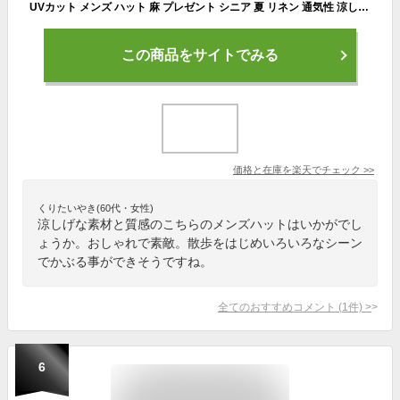
UVカット メンズ ハット 麻 プレゼント シニア 夏 リネン 通気性 涼しい 中折れ 麻ハット 50代 紫外線 春 男性 ギフト UV 旅行 実用的 敬老の日 中折れハット リネンハット 紫外線ハット uvハット おしゃれ 秋 お出掛け 大きいサイズ 40代 リネン 60代 70代 帽子
この商品をサイトでみる
価格と在庫を
楽天
でチェック
>>
くりたいやき(60代・女性)
涼しげな素材と質感のこちらのメンズハットはいかがでし
ょうか。おしゃれで素敵。散歩をはじめいろいろなシーン
でかぶる事ができそうですね。
全てのおすすめコメント
(
1
件)
>
6