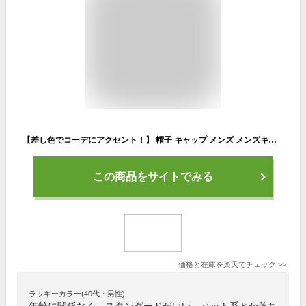
【差し色でコーデにアクセント！】 帽子 キャップ メンズ メンズキャップ レディース レディースキャップ ツートーン 2色 2カラー ウォッシュ加工 無地 シンプル ぼうし ピグメント加工 色落ち加工 2色カラー ツートーンキャップ ツートンキャップ 登山
この商品をサイトでみる
価格と在庫を
楽天
でチェック
>>
ラッキーカラー(40代・男性)
年齢に関係なく、スタンダードがいい。ハット系とか落ち