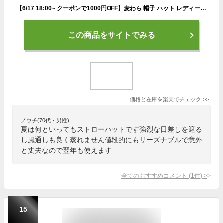
【6/17 18:00~ クーポンで1000円OFF】麦わら 帽子 ハット レディース メンズ 女性 男性 nakota ナコタ キッズ 子ども 女の子 男の子 uv 日よけ 日焼け防止 熱中症対策 折りたたみ 洗濯 大きいサイズ 小さいサイズ サイズ調整 アウトドア 海 ゴルフ 夏 涼しい おしゃれ
この商品をサイトでみる
価格と在庫を
楽天
でチェック
>>
ノウチ(70代・男性)
夏は何といってもストローハットです強烈な日差しを遮る
し風通しも良く蒸れません値段的にもリーズナブルで意外
と丈夫なので翌年も使えます
全てのおすすめコメント
(
1
件)
>
15