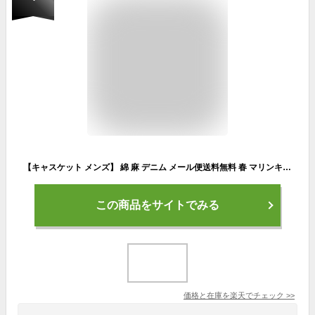
【キャスケット メンズ】 綿 麻 デニム メール便送料無料 春 マリンキャップ 夏 帽子 男性 春用 夏用 紫外線対策 マリンキャスケット コットン デニムキャップ おしゃれ かわいい 無地 シンプル ブラック ネイビー カーキ ベージュ 秋冬【marine casquette】
この商品をサイトでみる
価格と在庫を
楽天
でチェック
>>