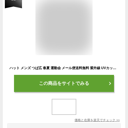
ハット メンズ つば広 春夏 運動会 メール便送料無料 紫外線 UVカット ハット 帽子 大きいサイズ シンプル コットン 紫外線 洗濯可 深い 大きめ サイズ調整 男性 深め キャンプ 秋冬 バケハ【Simple Bucket Hat】
この商品をサイトでみる
価格と在庫を
楽天
でチェック
>>