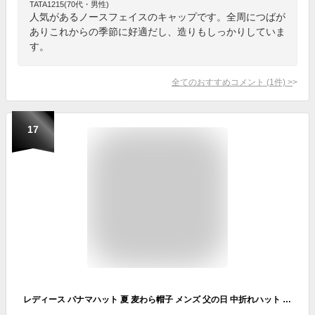
TATA1215(70代・男性)
人気があるノースフェイスのキャップです。全周につばが
ありこれからの季節に好適だし、造りもしっかりしていま
す。
全てのおすすめコメント
(
1
件)
>
17
レディース パナマハット 夏 麦わら帽子 メンズ 父の日 中折れハット パナマ帽 ストローハット 春 紫外線対策 中折れ帽 UVカット 日よけ帽子 帽子 紳士帽 大きいサイズ ナチュラル つば広 春夏 パナマ帽子