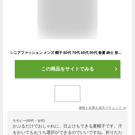
シニアファッション メンズ 帽子 80代 70代 60代 90代 春夏 紳士 形状記憶ウォッシャブルブレードハット おじいちゃん 服 紳士服 男性 祖父 お年寄り 老人 高齢者 ギフト
この商品をサイトでみる
価格と在庫を
楽天
でチェック
>>
モモピー(60代・女性)
かぶるだけでおしゃれに、日よけもできる夏帽子です。汗
をかいてもおうち選択ができるのでいいですね。折りたた