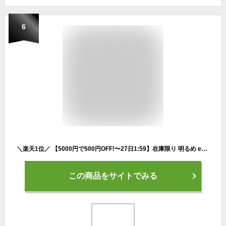
6
＼楽天1位／ 【5000円で500円OFF!〜27日1:59】在庫限り 明るめ egf 美容液 ファンデーション カバー力 50 40 代 崩れない スポーツ しわ たるみ グロスファクター 成長因子 ヒトオリゴペプチド-1【EGF パワーリフト ファンデーション 25g ナチュラルクリア 1個】
この商品をサイトでみる