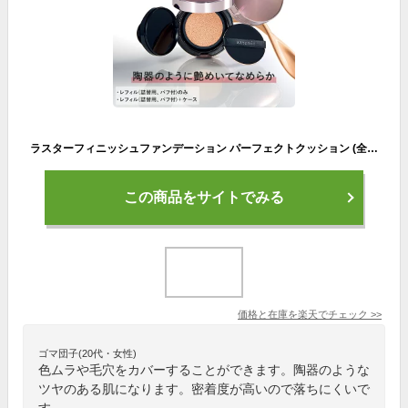
ラスターフィニッシュファンデーション パーフェクトクッション (全3色) レフィル＋ケース/レフィル 【アテニア 公式】[Attenir 化粧品 ファンデーション クッションファンデーション SPF50+ クッションファンデ ファンデ ツヤ肌 ツヤ カバー力 リフィル メイクアップ ]
この商品をサイトでみる
価格と在庫を
楽天
でチェック
>>
ゴマ団子(20代・女性)
色ムラや毛穴をカバーすることができます。陶器のような
ツヤのある肌になります。密着度が高いので落ちにくいで
す。