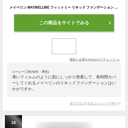
メイベリン MAYBELLINE フィットミー リキッド ファンデーション R 120 SPF22 皮脂崩れ防止 マット リキッドファンデーション さらさら仕上げ
この商品をサイトでみる
価格と在庫を
Amazon
でチェック
>>
コーヒー三杯(40代・男性)
薄いフィルムのように肌にしっかり密着して、長時間カバ
ーしてくれるメイベリンのリキッドファンデーションはい
かがですか。
全てのおすすめコメント
(
7
件)
>
18