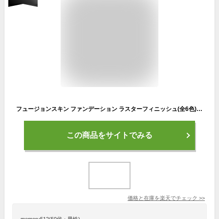
フュージョンスキン ファンデーション ラスターフィニッシュ(全6色) 【アテニア 公式】[Attenir 化粧品 毛穴 ファンデ カバー力 SPF25 エイジングケア クリーム uv カバーファンデーション 艶 ツヤ肌 30代 40代 50代 ツヤ 肌 クリームファンデーション クリームファンデ]
この商品をサイトでみる
価格と在庫を
楽天
でチェック
>>
memory512(50代・男性)