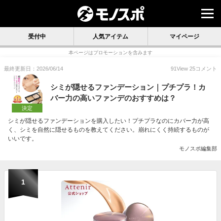
受付中
人気アイテム
マイページ
本ページはプロモーションを含みます
最終更新日：2026/06/14
91
View
25
コメント
シミが隠せるファンデーション｜プチプラ！カ
バー力の高いファンデのおすすめは？
決定
シミが隠せるファンデーションを購入したい！プチプラなのにカバー力が高
く、シミを自然に隠せるものを教えてください。崩れにくく持続するものが
いいです。
モノスポ編集部
1