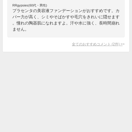
RRgypsies(60代・男性)
プラセンタの美容液ファンデーションがおすすめです。カ
バー力が高く、シミやそばかすや毛穴をきれいに隠せます
。憧れの陶器肌になれますよ。汗や水に強く、長時間崩れ
ません。
全てのおすすめコメント
(
2
件)
>