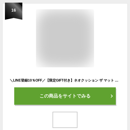
16
＼LINE登録10％OFF／【限定GIFT付き】ネオクッション ザ マット ザ グロウ ファンデーション クッションファンデ クッションファンデーション ファンデ 美容液 毛穴 シミ 毛穴レス プチプラ 崩れない ツヤ肌 カバー力 ラネージュ LANEIGE 韓国コスメ 韓国
この商品をサイトでみる