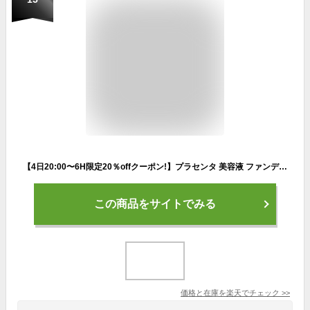
【4日20:00〜6H限定20％offクーポン!】プラセンタ 美容液 ファンデーション カバー力 50 40 代 汗に強い スポーツ 毛穴 シワ たるみ ハリ ほうれい線 シミ しみ そばかす 肝斑【北海道Wプラセンタ フェイスアップファンデーション ナチュラル 25g 1個】
この商品をサイトでみる
価格と在庫を
楽天
でチェック
>>