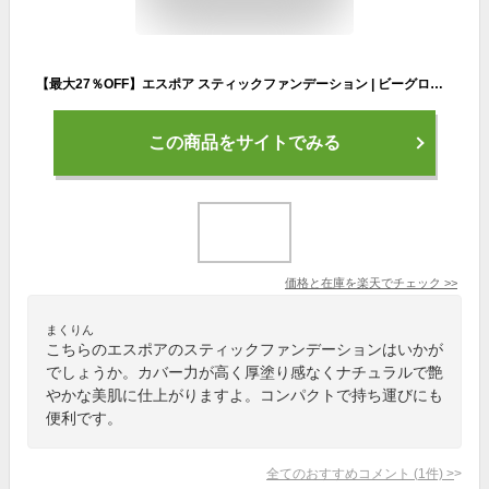
【最大27％OFF】エスポア スティックファンデーション | ビーグロースティック ファンデーション | 韓国 ツヤ 艶肌 保湿 簡単 美肌 厚塗り感なし シミ 毛穴 カバー 崩れにくい 韓国コスメ 密着 ファンデーション カバー力
この商品をサイトでみる
価格と在庫を
楽天
でチェック
>>
まくりん
こちらのエスポアのスティックファンデーションはいかが
でしょうか。カバー力が高く厚塗り感なくナチュラルで艶
やかな美肌に仕上がりますよ。コンパクトで持ち運びにも
便利です。
全てのおすすめコメント
(
1
件)
>