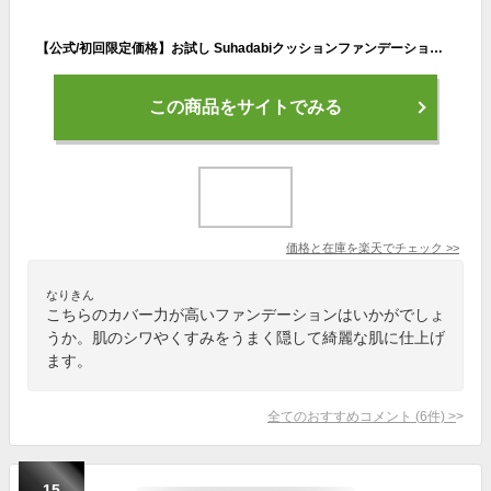
【公式/初回限定価格】お試し Suhadabiクッションファンデーション ナチュラルベージュ ナチュラルオークル 詰め替え / リフィル付き SPF50+ リキッドファンデ 40代 50代 60代 70代 80代 ツヤ シミ シワ くすみ カバー力 時短メイク
この商品をサイトでみる
価格と在庫を
楽天
でチェック
>>
なりきん
こちらのカバー力が高いファンデーションはいかがでしょ
うか。肌のシワやくすみをうまく隠して綺麗な肌に仕上げ
ます。
全てのおすすめコメント
(
6
件)
>
15