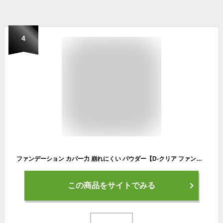
4
ファンデーション カバー力 崩れにくい パウダー【D-クリア ファンデーション 12g】 毛穴レス 陶器肌 40代 50代 敏感肌 混合肌 インナードライ 韓国コスメ ミネラル 60代 プレゼント プチプラ d-ray
この商品をサイトでみる