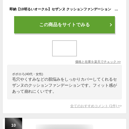
即納【10明るいオークル】セザンヌ クッションファンデーション 10 明るいオークル メイクアップ ファンデーション/パウダー
この商品をサイトでみる
価格と在庫を
楽天
でチェック
>>
ポポロろ(40代・女性)
毛穴やくすみなどの肌悩みをしっかりカバーしてくれるセ
ザンヌのクッションファンデーションです。フィット感が
あって崩れにくいです。
全てのおすすめコメント
(
1
件)
>
10